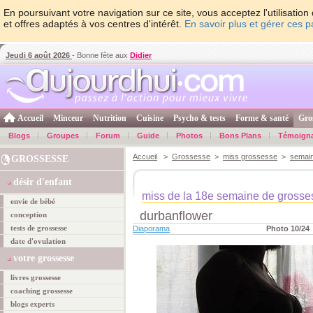
En poursuivant votre navigation sur ce site, vous acceptez l'utilisati
et offres adaptés à vos centres d'intérêt.
En savoir plus et gérer ces 
Jeudi 6 août 2026
- Bonne fête aux
Didier
Accueil
Minceur
Nutrition
Cuisine
Psycho & tests
Forme & santé
Gro
Blogs
Groupes
Forum
Guide
Photos
Bons Plans
Témoign
Accueil
>
Grossesse
>
miss grossesse
>
semai
GROSSESSE
désir d'enfant
miss de la 18e semaine de grosse
envie de bébé
durbanflower
conception
tests de grossesse
Diaporama
Photo 10/24
date d'ovulation
votre grossesse
livres grossesse
coaching grossesse
blogs experts