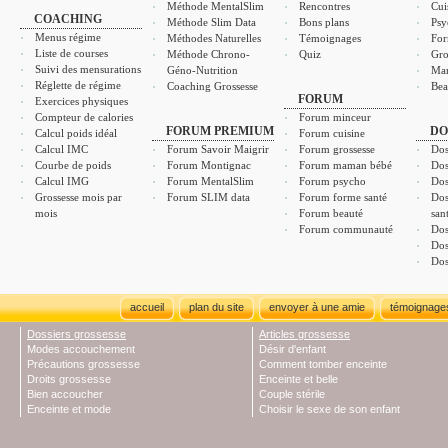
Méthode MentalSlim
Rencontres
Cui
COACHING
Méthode Slim Data
Bons plans
Psy
Menus régime
Méthodes Naturelles
Témoignages
For
Liste de courses
Méthode Chrono-
Quiz
Gro
Suivi des mensurations
Géno-Nutrition
Ma
Réglette de régime
Coaching Grossesse
Bea
FORUM
Exercices physiques
Compteur de calories
Forum minceur
FORUM PREMIUM
DO
Calcul poids idéal
Forum cuisine
Calcul IMC
Forum Savoir Maigrir
Forum grossesse
Dos
Courbe de poids
Forum Montignac
Forum maman bébé
Dos
Calcul IMG
Forum MentalSlim
Forum psycho
Dos
Grossesse mois par
Forum SLIM data
Forum forme santé
Dos
mois
Forum beauté
san
Forum communauté
Dos
Dos
Dos
accueil
plan du site
envoyer à une amie
témoignage
Dossiers grossesse
Articles grossesse
Modes accouchement
Désir d'enfant
Précautions grossesse
Comment tomber enceinte
Droits grossesse
Enceinte et belle
Bien accoucher
Couple stérile
Enceinte et mode
Choisir le sexe de son enfant