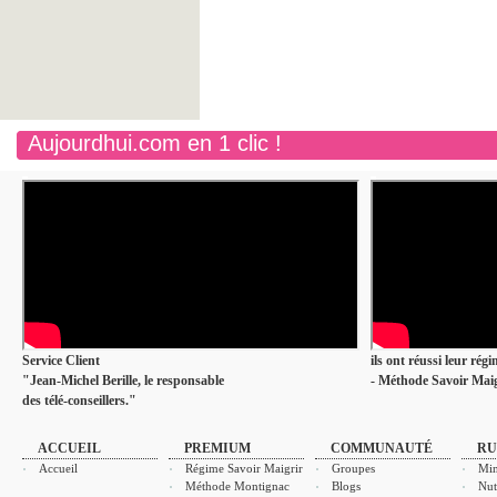
Aujourdhui.com en 1 clic !
Service Client
ils ont réussi leur rég
"Jean-Michel Berille, le responsable
- Méthode Savoir Maig
des télé-conseillers."
ACCUEIL
PREMIUM
COMMUNAUTÉ
RU
Accueil
Régime Savoir Maigrir
Groupes
Min
Méthode Montignac
Blogs
Nut