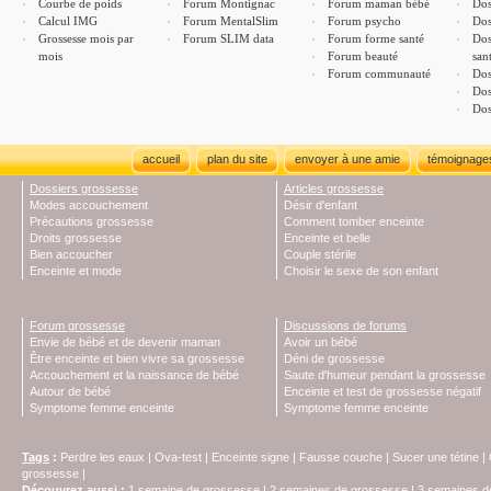
Courbe de poids
Forum Montignac
Forum maman bébé
Dos
Calcul IMG
Forum MentalSlim
Forum psycho
Dos
Grossesse mois par
Forum SLIM data
Forum forme santé
Dos
mois
Forum beauté
san
Forum communauté
Dos
Dos
Dos
accueil
plan du site
envoyer à une amie
témoignage
Dossiers grossesse
Articles grossesse
Modes accouchement
Désir d'enfant
Précautions grossesse
Comment tomber enceinte
Droits grossesse
Enceinte et belle
Bien accoucher
Couple stérile
Enceinte et mode
Choisir le sexe de son enfant
Forum grossesse
Discussions de forums
Envie de bébé et de devenir maman
Avoir un bébé
Être enceinte et bien vivre sa grossesse
Déni de grossesse
Accouchement et la naissance de bébé
Saute d'humeur pendant la grossesse
Autour de bébé
Enceinte et test de grossesse négatif
Symptome femme enceinte
Symptome femme enceinte
Tags
:
Perdre les eaux
|
Ova-test
|
Enceinte signe
|
Fausse couche
|
Sucer une tétine
|
grossesse
|
Découvrez aussi
:
1 semaine de grossesse
|
2 semaines de grossesse
|
3 semaines d