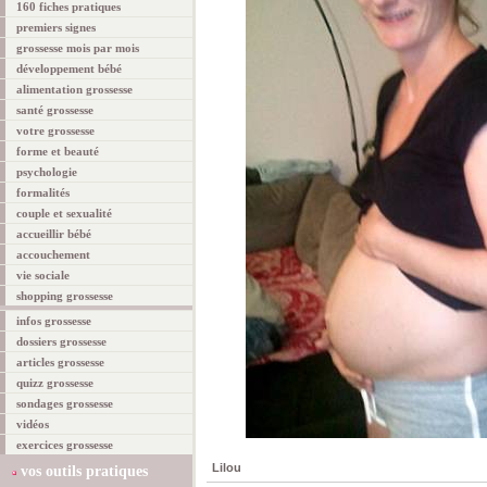
160 fiches pratiques
premiers signes
grossesse mois par mois
développement bébé
alimentation grossesse
santé grossesse
votre grossesse
forme et beauté
psychologie
formalités
couple et sexualité
accueillir bébé
accouchement
vie sociale
shopping grossesse
infos grossesse
dossiers grossesse
articles grossesse
quizz grossesse
sondages grossesse
vidéos
exercices grossesse
Lilou
vos outils pratiques