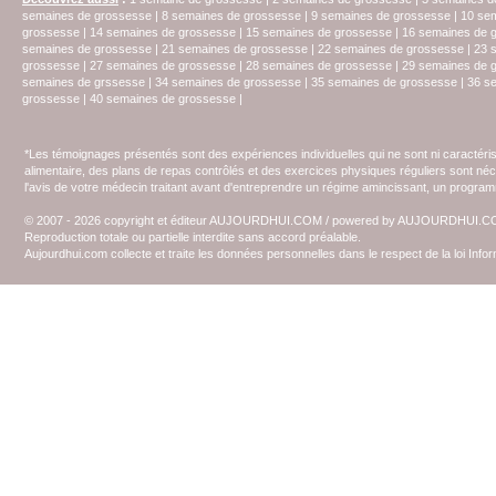
semaines de grossesse
|
8 semaines de grossesse
|
9 semaines de grossesse
|
10 se
grossesse
|
14 semaines de grossesse
|
15 semaines de grossesse
|
16 semaines de 
semaines de grossesse
|
21 semaines de grossesse
|
22 semaines de grossesse
|
23 
grossesse
|
27 semaines de grossesse
|
28 semaines de grossesse
|
29 semaines de 
semaines de grssesse
|
34 semaines de grossesse
|
35 semaines de grossesse
|
36 s
grossesse
|
40 semaines de grossesse
|
*Les témoignages présentés sont des expériences individuelles qui ne sont ni caractéri
alimentaire, des plans de repas contrôlés et des exercices physiques réguliers sont n
l'avis de votre médecin traitant avant d'entreprendre un régime amincissant, un programm
© 2007 - 2026 copyright et éditeur AUJOURDHUI.COM / powered by AUJOURDHUI.
Reproduction totale ou partielle interdite sans accord préalable.
Aujourdhui.com collecte et traite les données personnelles dans le respect de la loi Inf