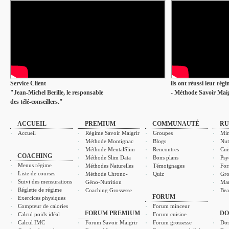
Service Client
ils ont réussi leur rég
"Jean-Michel Berille, le responsable
- Méthode Savoir Maig
des télé-conseillers."
ACCUEIL
PREMIUM
COMMUNAUTÉ
RU
Accueil
Régime Savoir Maigrir
Groupes
Min
Méthode Montignac
Blogs
Nut
Méthode MentalSlim
Rencontres
Cui
COACHING
Méthode Slim Data
Bons plans
Psy
Menus régime
Méthodes Naturelles
Témoignages
For
Liste de courses
Méthode Chrono-
Quiz
Gro
Suivi des mensurations
Géno-Nutrition
Ma
Réglette de régime
Coaching Grossesse
Bea
FORUM
Exercices physiques
Compteur de calories
Forum minceur
FORUM PREMIUM
DO
Calcul poids idéal
Forum cuisine
Calcul IMC
Forum Savoir Maigrir
Forum grossesse
Dos