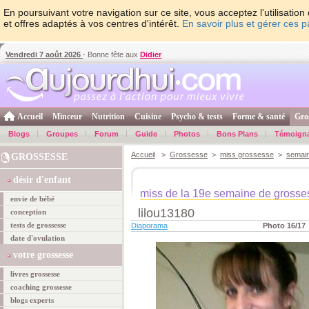
En poursuivant votre navigation sur ce site, vous acceptez l'utilisati
et offres adaptés à vos centres d'intérêt.
En savoir plus et gérer ces 
Vendredi 7 août 2026
- Bonne fête aux
Didier
Accueil
Minceur
Nutrition
Cuisine
Psycho & tests
Forme & santé
Gro
Blogs
Groupes
Forum
Guide
Photos
Bons Plans
Témoign
Accueil
>
Grossesse
>
miss grossesse
>
semai
GROSSESSE
désir d'enfant
miss de la 19e semaine de grosse
envie de bébé
lilou13180
conception
tests de grossesse
Diaporama
Photo 16/17
date d'ovulation
votre grossesse
livres grossesse
coaching grossesse
blogs experts