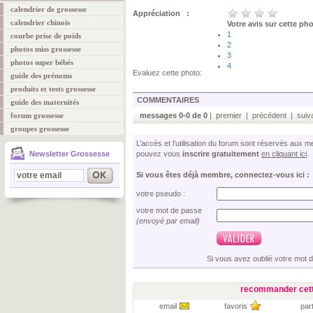
calendrier de grossesse
Appréciation :
calendrier chinois
Votre avis sur cette ph
1
courbe prise de poids
2
photos miss grossesse
3
photos super bébés
4
Evaluez cette photo:
guide des prénoms
produits et tests grossesse
COMMENTAIRES
guide des maternités
forum grossesse
messages 0-0 de 0
| premier | précédent | suiva
groupes grossesse
L’accès et l’utilisation du forum sont réservés aux
Newsletter Grossesse
pouvez vous
inscrire gratuitement
en cliquant ici
.
Si vous êtes déjà membre, connectez-vous ici :
votre pseudo :
votre mot de passe
(envoyé par email)
Si vous avez oublié votre mot 
recommander cett
email
favoris
par