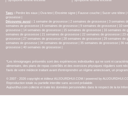
Symptome femme enceinte
Symptome femme enceinte
Tags
:
Perdre les eaux
|
Ova-test
|
Enceinte signe
|
Fausse couche
|
Sucer une tétine
|
grossesse
|
Découvrez aussi
:
1 semaine de grossesse
|
2 semaines de grossesse
|
3 semaines d
semaines de grossesse
|
8 semaines de grossesse
|
9 semaines de grossesse
|
10 se
grossesse
|
14 semaines de grossesse
|
15 semaines de grossesse
|
16 semaines de 
semaines de grossesse
|
21 semaines de grossesse
|
22 semaines de grossesse
|
23 
grossesse
|
27 semaines de grossesse
|
28 semaines de grossesse
|
29 semaines de 
semaines de grssesse
|
34 semaines de grossesse
|
35 semaines de grossesse
|
36 s
grossesse
|
40 semaines de grossesse
|
*Les témoignages présentés sont des expériences individuelles qui ne sont ni caractéri
alimentaire, des plans de repas contrôlés et des exercices physiques réguliers sont n
l'avis de votre médecin traitant avant d'entreprendre un régime amincissant, un programm
© 2007 - 2026 copyright et éditeur AUJOURDHUI.COM / powered by AUJOURDHUI.
Reproduction totale ou partielle interdite sans accord préalable.
Aujourdhui.com collecte et traite les données personnelles dans le respect de la loi Inf