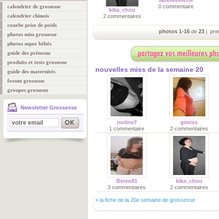
labellebelette
calendrier de grossesse
0 commentaire
kika_chou
calendrier chinois
2 commentaires
courbe prise de poids
photos 1-16
de
23
| pre
photos miss grossesse
photos super bébés
guide des prénoms
produits et tests grossesse
nouvelles miss de la semaine 20
guide des maternités
forum grossesse
groupes grossesse
Newsletter Grossesse
isoline7
gimiss
1 commentaire
2 commentaires
Beren81
kika_chou
3 commentaires
2 commentaires
»
la fiche de la 20e semaine de grossesse