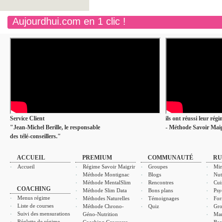
Aujourdhui.com en 1 clic !
Service Client
ils ont réussi leur rég
"Jean-Michel Berille, le responsable
- Méthode Savoir Maig
des télé-conseillers."
ACCUEIL
PREMIUM
COMMUNAUTÉ
RU
Accueil
Régime Savoir Maigrir
Groupes
Min
Méthode Montignac
Blogs
Nut
Méthode MentalSlim
Rencontres
Cui
COACHING
Méthode Slim Data
Bons plans
Psy
Menus régime
Méthodes Naturelles
Témoignages
For
Liste de courses
Méthode Chrono-
Quiz
Gro
Suivi des mensurations
Géno-Nutrition
Ma
Réglette de régime