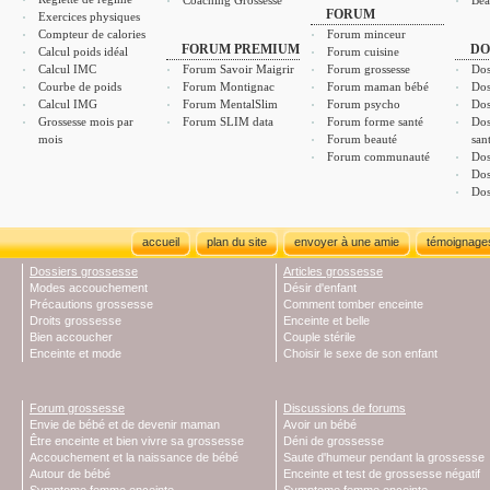
Coaching Grossesse
Bea
FORUM
Exercices physiques
Compteur de calories
Forum minceur
FORUM PREMIUM
DO
Calcul poids idéal
Forum cuisine
Calcul IMC
Forum Savoir Maigrir
Forum grossesse
Dos
Courbe de poids
Forum Montignac
Forum maman bébé
Dos
Calcul IMG
Forum MentalSlim
Forum psycho
Dos
Grossesse mois par
Forum SLIM data
Forum forme santé
Dos
mois
Forum beauté
san
Forum communauté
Dos
Dos
Dos
accueil
plan du site
envoyer à une amie
témoignage
Dossiers grossesse
Articles grossesse
Modes accouchement
Désir d'enfant
Précautions grossesse
Comment tomber enceinte
Droits grossesse
Enceinte et belle
Bien accoucher
Couple stérile
Enceinte et mode
Choisir le sexe de son enfant
Forum grossesse
Discussions de forums
Envie de bébé et de devenir maman
Avoir un bébé
Être enceinte et bien vivre sa grossesse
Déni de grossesse
Accouchement et la naissance de bébé
Saute d'humeur pendant la grossesse
Autour de bébé
Enceinte et test de grossesse négatif