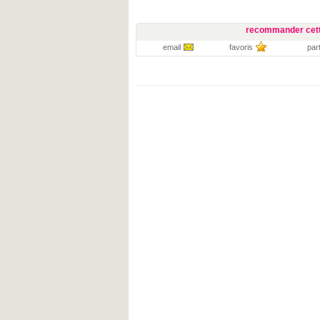
recommander cett
email
favoris
par