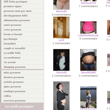
160 fiches pratiques
bi
bettina1731
5 c
premiers signes
7 commentaires
grossesse mois par mois
Beren81
3 commentaires
développement bébé
alimentation grossesse
santé grossesse
votre grossesse
forme et beauté
LiliePetitbiscuit
m
0 commentaire
psychologie
0 
cel3
1 commentaire
formalités
couple et sexualité
accueillir bébé
accouchement
vie sociale
shopping grossesse
2 c
infos grossesse
Stitch42
lilou091082
2 commentaires
2 commentaires
dossiers grossesse
articles grossesse
quizz grossesse
sondages grossesse
vidéos
exercices grossesse
vos outils pratiques
1 