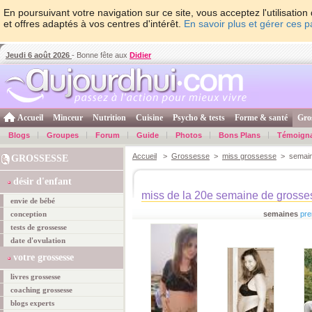
En poursuivant votre navigation sur ce site, vous acceptez l'utilisati
et offres adaptés à vos centres d'intérêt.
En savoir plus et gérer ces 
Jeudi 6 août 2026
- Bonne fête aux
Didier
Accueil
Minceur
Nutrition
Cuisine
Psycho & tests
Forme & santé
Gro
Blogs
Groupes
Forum
Guide
Photos
Bons Plans
Témoign
Accueil
>
Grossesse
>
miss grossesse
> semain
GROSSESSE
désir d'enfant
miss de la 20e semaine de grosse
envie de bébé
conception
semaines
pre
tests de grossesse
date d'ovulation
votre grossesse
livres grossesse
coaching grossesse
blogs experts