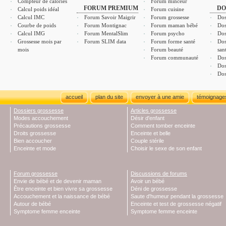
Compteur de calories
Forum minceur
FORUM PREMIUM
DO
Calcul poids idéal
Forum cuisine
Calcul IMC
Forum Savoir Maigrir
Forum grossesse
Dos
Courbe de poids
Forum Montignac
Forum maman bébé
Dos
Calcul IMG
Forum MentalSlim
Forum psycho
Dos
Grossesse mois par
Forum SLIM data
Forum forme santé
Dos
mois
Forum beauté
san
Forum communauté
Dos
Dos
Dos
accueil
plan du site
envoyer à une amie
témoignage
Dossiers grossesse
Articles grossesse
Modes accouchement
Désir d'enfant
Précautions grossesse
Comment tomber enceinte
Droits grossesse
Enceinte et belle
Bien accoucher
Couple stérile
Enceinte et mode
Choisir le sexe de son enfant
Forum grossesse
Discussions de forums
Envie de bébé et de devenir maman
Avoir un bébé
Être enceinte et bien vivre sa grossesse
Déni de grossesse
Accouchement et la naissance de bébé
Saute d'humeur pendant la grossesse
Autour de bébé
Enceinte et test de grossesse négatif
Symptome femme enceinte
Symptome femme enceinte