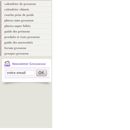
calendrier de grossesse
calendrier chinois
courbe prise de poids
photos miss grossesse
photos super bébés
guide des prénoms
produits et tests grossesse
guide des maternités
forum grossesse
groupes grossesse
Newsletter Grossesse