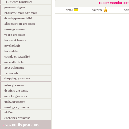
160 fiches pratiques
recommander cett
premiers signes
email
favoris
par
grossesse mois par mois
développement bébé
alimentation grossesse
santé grossesse
votre grossesse
forme et beauté
psychologie
formalités
couple et sexualité
accueillir bébé
accouchement
vie sociale
shopping grossesse
infos grossesse
dossiers grossesse
articles grossesse
quizz grossesse
sondages grossesse
vidéos
exercices grossesse
vos outils pratiques