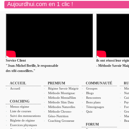
Aujourdhui.com en 1 clic !
Service Client
ils ont réussi leur rég
"Jean-Michel Berille, le responsable
- Méthode Savoir Maig
des télé-conseillers."
ACCUEIL
PREMIUM
COMMUNAUTÉ
RU
Accueil
Régime Savoir Maigrir
Groupes
Min
Méthode Montignac
Blogs
Nut
Méthode MentalSlim
Rencontres
Cui
COACHING
Méthode Slim Data
Bons plans
Psy
Menus régime
Méthodes Naturelles
Témoignages
For
Liste de courses
Méthode Chrono-
Quiz
Gro
Suivi des mensurations
Géno-Nutrition
Ma
Réglette de régime
Coaching Grossesse
Bea
FORUM
Exercices physiques