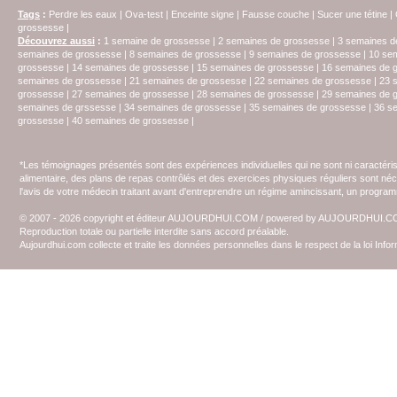
Tags
:
Perdre les eaux
|
Ova-test
|
Enceinte signe
|
Fausse couche
|
Sucer une tétine
|
grossesse
|
Découvrez aussi
:
1 semaine de grossesse
|
2 semaines de grossesse
|
3 semaines d
semaines de grossesse
|
8 semaines de grossesse
|
9 semaines de grossesse
|
10 se
grossesse
|
14 semaines de grossesse
|
15 semaines de grossesse
|
16 semaines de 
semaines de grossesse
|
21 semaines de grossesse
|
22 semaines de grossesse
|
23 
grossesse
|
27 semaines de grossesse
|
28 semaines de grossesse
|
29 semaines de 
semaines de grssesse
|
34 semaines de grossesse
|
35 semaines de grossesse
|
36 s
grossesse
|
40 semaines de grossesse
|
*Les témoignages présentés sont des expériences individuelles qui ne sont ni caractéri
alimentaire, des plans de repas contrôlés et des exercices physiques réguliers sont n
l'avis de votre médecin traitant avant d'entreprendre un régime amincissant, un programm
© 2007 - 2026 copyright et éditeur AUJOURDHUI.COM / powered by AUJOURDHUI.
Reproduction totale ou partielle interdite sans accord préalable.
Aujourdhui.com collecte et traite les données personnelles dans le respect de la loi Inf