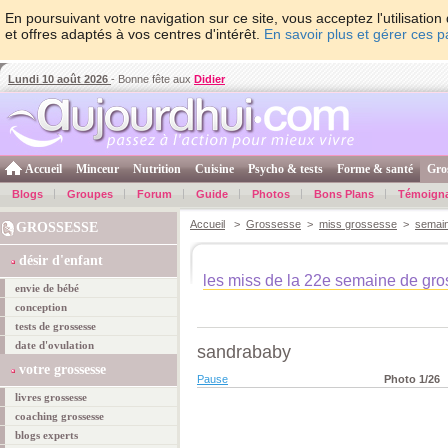
En poursuivant votre navigation sur ce site, vous acceptez l'utilisati
et offres adaptés à vos centres d'intérêt.
En savoir plus et gérer ces 
Lundi 10 août 2026
- Bonne fête aux
Didier
Accueil
Minceur
Nutrition
Cuisine
Psycho & tests
Forme & santé
Gro
Blogs
Groupes
Forum
Guide
Photos
Bons Plans
Témoign
Accueil
>
Grossesse
>
miss grossesse
>
semai
GROSSESSE
désir d'enfant
les miss de la 22e semaine de gr
envie de bébé
conception
tests de grossesse
date d'ovulation
sandrababy
votre grossesse
Pause
Photo
1
/26
livres grossesse
coaching grossesse
blogs experts