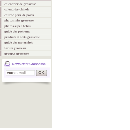
calendrier de grossesse
calendrier chinois
courbe prise de poids
photos miss grossesse
photos super bébés
guide des prénoms
produits et tests grossesse
guide des maternités
forum grossesse
groupes grossesse
Newsletter Grossesse