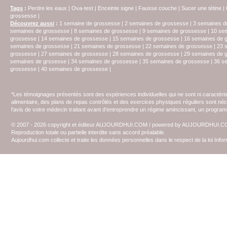
Tags
:
Perdre les eaux
|
Ova-test
|
Enceinte signe
|
Fausse couche
|
Sucer une tétine
|
grossesse
|
Découvrez aussi
:
1 semaine de grossesse
|
2 semaines de grossesse
|
3 semaines d
semaines de grossesse
|
8 semaines de grossesse
|
9 semaines de grossesse
|
10 se
grossesse
|
14 semaines de grossesse
|
15 semaines de grossesse
|
16 semaines de 
semaines de grossesse
|
21 semaines de grossesse
|
22 semaines de grossesse
|
23 
grossesse
|
27 semaines de grossesse
|
28 semaines de grossesse
|
29 semaines de 
semaines de grssesse
|
34 semaines de grossesse
|
35 semaines de grossesse
|
36 s
grossesse
|
40 semaines de grossesse
|
*Les témoignages présentés sont des expériences individuelles qui ne sont ni caractéri
alimentaire, des plans de repas contrôlés et des exercices physiques réguliers sont n
l'avis de votre médecin traitant avant d'entreprendre un régime amincissant, un programm
© 2007 - 2026 copyright et éditeur AUJOURDHUI.COM / powered by AUJOURDHUI.
Reproduction totale ou partielle interdite sans accord préalable.
Aujourdhui.com collecte et traite les données personnelles dans le respect de la loi Inf