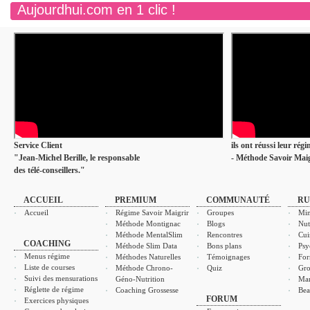
Aujourdhui.com en 1 clic !
Service Client
ils ont réussi leur rég
"Jean-Michel Berille, le responsable
- Méthode Savoir Maig
des télé-conseillers."
ACCUEIL
PREMIUM
COMMUNAUTÉ
RU
Accueil
Régime Savoir Maigrir
Groupes
Min
Méthode Montignac
Blogs
Nut
Méthode MentalSlim
Rencontres
Cui
COACHING
Méthode Slim Data
Bons plans
Psy
Menus régime
Méthodes Naturelles
Témoignages
For
Liste de courses
Méthode Chrono-
Quiz
Gro
Suivi des mensurations
Géno-Nutrition
Ma
Réglette de régime
Coaching Grossesse
Bea
FORUM
Exercices physiques