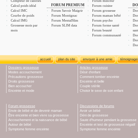
Compteur de calories
Forum minceur
FORUM PREMIUM
DO
Calcul poids idéal
Forum cuisine
Calcul IMC
Forum Savoir Maigrir
Forum grossesse
Dos
Courbe de poids
Forum Montignac
Forum maman bébé
Dos
Calcul IMG
Forum MentalSlim
Forum psycho
Dos
Grossesse mois par
Forum SLIM data
Forum forme santé
Dos
mois
Forum beauté
san
Forum communauté
Dos
Dos
Dos
accueil
plan du site
envoyer à une amie
témoignage
Dossiers grossesse
Articles grossesse
Modes accouchement
Désir d'enfant
Précautions grossesse
Comment tomber enceinte
Droits grossesse
Enceinte et belle
Bien accoucher
Couple stérile
Enceinte et mode
Choisir le sexe de son enfant
Forum grossesse
Discussions de forums
Envie de bébé et de devenir maman
Avoir un bébé
Être enceinte et bien vivre sa grossesse
Déni de grossesse
Accouchement et la naissance de bébé
Saute d'humeur pendant la grossesse
Autour de bébé
Enceinte et test de grossesse négatif
Symptome femme enceinte
Symptome femme enceinte