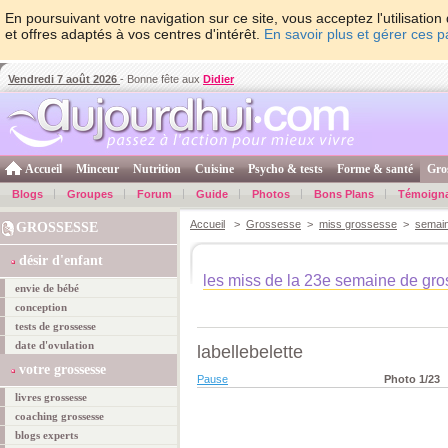
En poursuivant votre navigation sur ce site, vous acceptez l'utilisati
et offres adaptés à vos centres d'intérêt.
En savoir plus et gérer ces 
Vendredi 7 août 2026
- Bonne fête aux
Didier
Accueil
Minceur
Nutrition
Cuisine
Psycho & tests
Forme & santé
Gro
Blogs
Groupes
Forum
Guide
Photos
Bons Plans
Témoign
Accueil
>
Grossesse
>
miss grossesse
>
semai
GROSSESSE
désir d'enfant
les miss de la 23e semaine de gr
envie de bébé
conception
tests de grossesse
date d'ovulation
labellebelette
votre grossesse
Pause
Photo
1
/23
livres grossesse
coaching grossesse
blogs experts