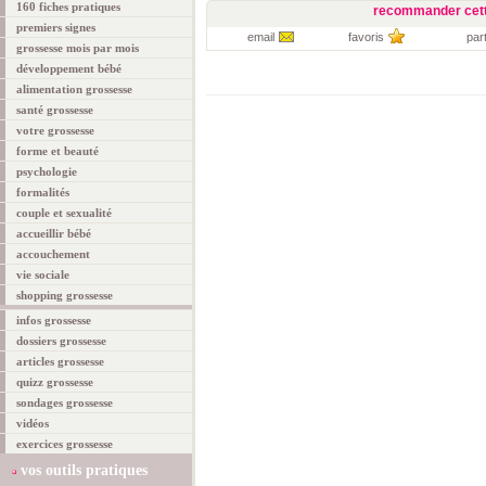
160 fiches pratiques
recommander cett
premiers signes
email
favoris
par
grossesse mois par mois
développement bébé
alimentation grossesse
santé grossesse
votre grossesse
forme et beauté
psychologie
formalités
couple et sexualité
accueillir bébé
accouchement
vie sociale
shopping grossesse
infos grossesse
dossiers grossesse
articles grossesse
quizz grossesse
sondages grossesse
vidéos
exercices grossesse
vos outils pratiques