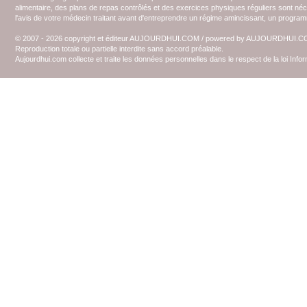
alimentaire, des plans de repas contrôlés et des exercices physiques réguliers sont n
l'avis de votre médecin traitant avant d'entreprendre un régime amincissant, un programm
© 2007 - 2026 copyright et éditeur AUJOURDHUI.COM / powered by AUJOURDHUI.
Reproduction totale ou partielle interdite sans accord préalable.
Aujourdhui.com collecte et traite les données personnelles dans le respect de la loi Inf