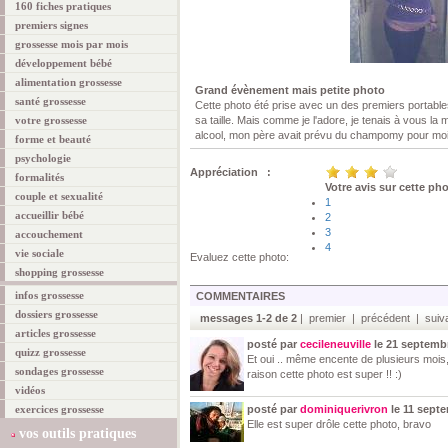
160 fiches pratiques
premiers signes
grossesse mois par mois
développement bébé
alimentation grossesse
Grand évènement mais petite photo
santé grossesse
Cette photo été prise avec un des premiers portables
votre grossesse
sa taille. Mais comme je l'adore, je tenais à vous la 
alcool, mon père avait prévu du champomy pour moi,
forme et beauté
psychologie
Appréciation :
formalités
Votre avis sur cette ph
couple et sexualité
1
accueillir bébé
2
3
accouchement
4
vie sociale
Evaluez cette photo:
shopping grossesse
infos grossesse
COMMENTAIRES
dossiers grossesse
messages 1-2 de 2
| premier | précédent | suiva
articles grossesse
posté par
cecileneuville
le 21 septemb
quizz grossesse
Et oui .. même encente de plusieurs mois, o
sondages grossesse
raison cette photo est super !! :)
vidéos
exercices grossesse
posté par
dominiquerivron
le 11 sept
Elle est super drôle cette photo, bravo
vos outils pratiques