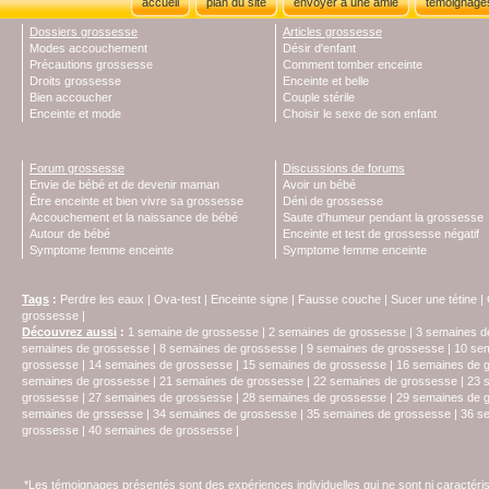
accueil
plan du site
envoyer à une amie
témoignage
Dossiers grossesse
Articles grossesse
Modes accouchement
Désir d'enfant
Précautions grossesse
Comment tomber enceinte
Droits grossesse
Enceinte et belle
Bien accoucher
Couple stérile
Enceinte et mode
Choisir le sexe de son enfant
Forum grossesse
Discussions de forums
Envie de bébé et de devenir maman
Avoir un bébé
Être enceinte et bien vivre sa grossesse
Déni de grossesse
Accouchement et la naissance de bébé
Saute d'humeur pendant la grossesse
Autour de bébé
Enceinte et test de grossesse négatif
Symptome femme enceinte
Symptome femme enceinte
Tags
:
Perdre les eaux
|
Ova-test
|
Enceinte signe
|
Fausse couche
|
Sucer une tétine
|
grossesse
|
Découvrez aussi
:
1 semaine de grossesse
|
2 semaines de grossesse
|
3 semaines d
semaines de grossesse
|
8 semaines de grossesse
|
9 semaines de grossesse
|
10 se
grossesse
|
14 semaines de grossesse
|
15 semaines de grossesse
|
16 semaines de 
semaines de grossesse
|
21 semaines de grossesse
|
22 semaines de grossesse
|
23 
grossesse
|
27 semaines de grossesse
|
28 semaines de grossesse
|
29 semaines de 
semaines de grssesse
|
34 semaines de grossesse
|
35 semaines de grossesse
|
36 s
grossesse
|
40 semaines de grossesse
|
*Les témoignages présentés sont des expériences individuelles qui ne sont ni caractéri