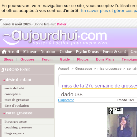
En poursuivant votre navigation sur ce site, vous acceptez l'utilisati
et offres adaptés à vos centres d'intérêt.
En savoir plus et gérer ces 
Jeudi 6 août 2026
- Bonne fête aux
Didier
Accueil
Minceur
Nutrition
Cuisine
Psycho & tests
Forme & santé
Gro
Blogs
Groupes
Forum
Guide
Photos
Bons Plans
Témoign
Accueil
>
Grossesse
>
miss grossesse
>
semai
GROSSESSE
désir d'enfant
miss de la 27e semaine de grosse
envie de bébé
dadou38
conception
tests de grossesse
Diaporama
Photo 1/21
date d'ovulation
votre grossesse
livres grossesse
coaching grossesse
blogs experts