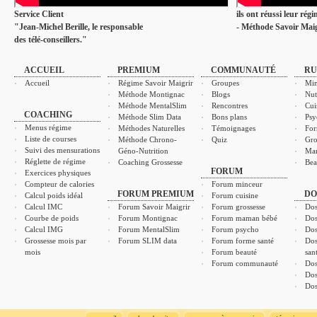
Service Client
ils ont réussi leur rég
"Jean-Michel Berille, le responsable
- Méthode Savoir Maig
des télé-conseillers."
ACCUEIL
PREMIUM
COMMUNAUTÉ
RU
Accueil
Régime Savoir Maigrir
Groupes
Min
Méthode Montignac
Blogs
Nut
Méthode MentalSlim
Rencontres
Cui
COACHING
Méthode Slim Data
Bons plans
Psy
Menus régime
Méthodes Naturelles
Témoignages
For
Liste de courses
Méthode Chrono-
Quiz
Gro
Suivi des mensurations
Géno-Nutrition
Ma
Réglette de régime
Coaching Grossesse
Bea
FORUM
Exercices physiques
Compteur de calories
Forum minceur
FORUM PREMIUM
DO
Calcul poids idéal
Forum cuisine
Calcul IMC
Forum Savoir Maigrir
Forum grossesse
Dos
Courbe de poids
Forum Montignac
Forum maman bébé
Dos
Calcul IMG
Forum MentalSlim
Forum psycho
Dos
Grossesse mois par
Forum SLIM data
Forum forme santé
Dos
mois
Forum beauté
san
Forum communauté
Dos
Dos
Dos