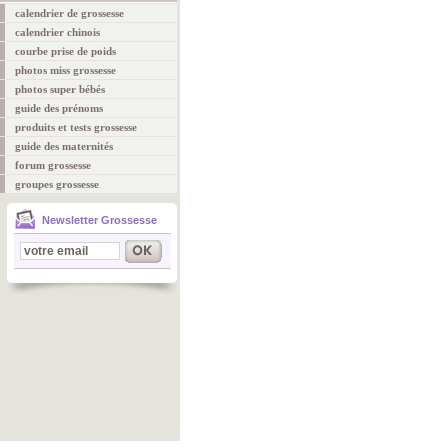
calendrier de grossesse
calendrier chinois
courbe prise de poids
photos miss grossesse
photos super bébés
guide des prénoms
produits et tests grossesse
guide des maternités
forum grossesse
groupes grossesse
Newsletter Grossesse