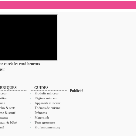
ime et cela les rend heureux
rir
BRIQUES
GUIDES
Publicité
ceur
Produits minceur
rition
Régime minceur
sine
Appareils minceur
cho & tests
Thèmes de cuisine
me & santé
Prénoms
ssesse
Maternités
man & bébé
Tests grossesse
uté
Professionnels psy