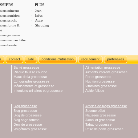
SSIERS
PLUS
siers minceur
Jeux
siers nutrition
Infos
siers psycho
Astro
siers forme &
Shopping
té
siers grossesse
siers maman bébé
siers beauté
s
contact
aide
conditions d'utilisation
recrutement
partenaires
Santé grossesse
Alimentation grossesse
Risque fausse couche
Aliments interdits grossesse
Maux de la grossesse
Fer et grossesse
Echographie grossesse
Nutrition grossesse
Médicaments et grossesse
Vitamines grossesse
Infections urinaires et grossesse
Acide folique
Blog grossesse
Articles de blogs grossesse
Blog grossesse
Sucette bébé
Blog de grossesse
Nausées grossesse
Blog sage femme
Alcool et grossesse
Deni de grossesse
Tabac grossesse
Vergétures grossesse
Prise de poids grossesse