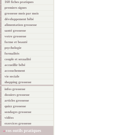
160 fiches pratiques
premiers signes
grossesse mois par mois
développement bébé
alimentation grossesse
santé grossesse
votre grossesse
forme et beauté
psychologie
formalités
couple et sexualité
accueillir bébé
accouchement
vie sociale
shopping grossesse
infos grossesse
dossiers grossesse
articles grossesse
quizz grossesse
sondages grossesse
vidéos
exercices grossesse
vos outils pratiques