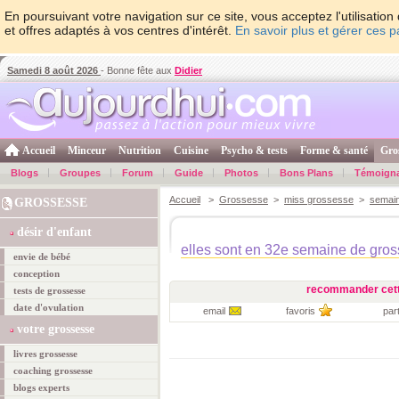
En poursuivant votre navigation sur ce site, vous acceptez l'utilisati
et offres adaptés à vos centres d'intérêt.
En savoir plus et gérer ces 
Samedi 8 août 2026
- Bonne fête aux
Didier
Accueil
Minceur
Nutrition
Cuisine
Psycho & tests
Forme & santé
Gro
Blogs
Groupes
Forum
Guide
Photos
Bons Plans
Témoign
Accueil
>
Grossesse
>
miss grossesse
>
semai
GROSSESSE
désir d'enfant
elles sont en 32e semaine de gro
envie de bébé
conception
recommander cett
tests de grossesse
date d'ovulation
email
favoris
par
votre grossesse
livres grossesse
coaching grossesse
blogs experts