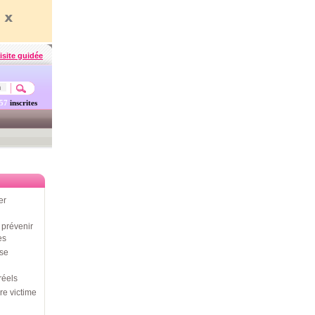
isite guidée
457
inscrites
er
prévenir
es
use
réels
re victime