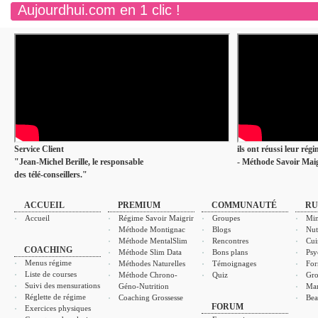
Aujourdhui.com en 1 clic !
Service Client
ils ont réussi leur rég
"Jean-Michel Berille, le responsable
- Méthode Savoir Maig
des télé-conseillers."
ACCUEIL
PREMIUM
COMMUNAUTÉ
RU
Accueil
Régime Savoir Maigrir
Groupes
Min
Méthode Montignac
Blogs
Nut
Méthode MentalSlim
Rencontres
Cui
COACHING
Méthode Slim Data
Bons plans
Psy
Menus régime
Méthodes Naturelles
Témoignages
For
Liste de courses
Méthode Chrono-
Quiz
Gro
Suivi des mensurations
Géno-Nutrition
Ma
Réglette de régime
Coaching Grossesse
Bea
FORUM
Exercices physiques