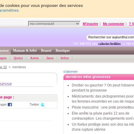
on de cookies pour vous proposer des services
paramètres.
M'inscrire
|
Me connecter
|
? V
747 398 933 931
calories brûlées
| 2 709 
ssesse
Maman & bébé
Beauté
Boutique
ages
Quizz
Astro
Jeux
Infos
ne 32
> membres
s'abonner
dernières infos grossesse
ssesse
Droitier ou gaucher ? On peut l'observ
pendant la grossesse
Médicaments: des pictogrammes pour 
e page :
les femmes enceintes en cas de risqu
tager
Twitter
Pilule masculine : une piste promette
Elle arrête la pilule parès 12 ans de
contraception. Les changements sont 
Un foetus protège avec son dos sa mè
d'une rupture utérine