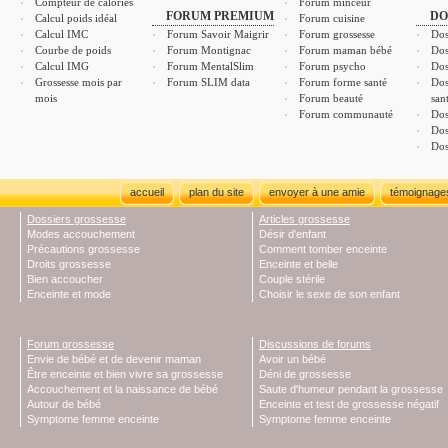
Compteur de calories
Forum minceur
FORUM PREMIUM
DO
Calcul poids idéal
Forum cuisine
Calcul IMC
Forum Savoir Maigrir
Forum grossesse
Dos
Courbe de poids
Forum Montignac
Forum maman bébé
Dos
Calcul IMG
Forum MentalSlim
Forum psycho
Dos
Grossesse mois par
Forum SLIM data
Forum forme santé
Dos
mois
Forum beauté
san
Forum communauté
Dos
Dos
Dos
accueil
plan du site
envoyer à une amie
témoignage
Dossiers grossesse
Articles grossesse
Modes accouchement
Désir d'enfant
Précautions grossesse
Comment tomber enceinte
Droits grossesse
Enceinte et belle
Bien accoucher
Couple stérile
Enceinte et mode
Choisir le sexe de son enfant
Forum grossesse
Discussions de forums
Envie de bébé et de devenir maman
Avoir un bébé
Être enceinte et bien vivre sa grossesse
Déni de grossesse
Accouchement et la naissance de bébé
Saute d'humeur pendant la grossesse
Autour de bébé
Enceinte et test de grossesse négatif
Symptome femme enceinte
Symptome femme enceinte