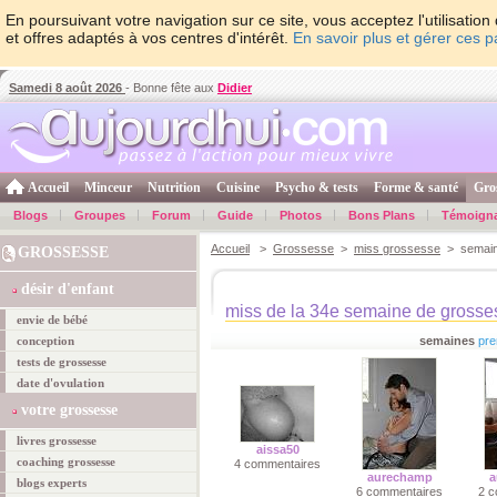
En poursuivant votre navigation sur ce site, vous acceptez l'utilisati
et offres adaptés à vos centres d'intérêt.
En savoir plus et gérer ces 
Samedi 8 août 2026
- Bonne fête aux
Didier
Accueil
Minceur
Nutrition
Cuisine
Psycho & tests
Forme & santé
Gro
Blogs
Groupes
Forum
Guide
Photos
Bons Plans
Témoign
Accueil
>
Grossesse
>
miss grossesse
> semain
GROSSESSE
désir d'enfant
miss de la 34e semaine de grosse
envie de bébé
conception
semaines
pre
tests de grossesse
date d'ovulation
votre grossesse
livres grossesse
aissa50
coaching grossesse
4 commentaires
aurechamp
a
blogs experts
6 commentaires
2 c