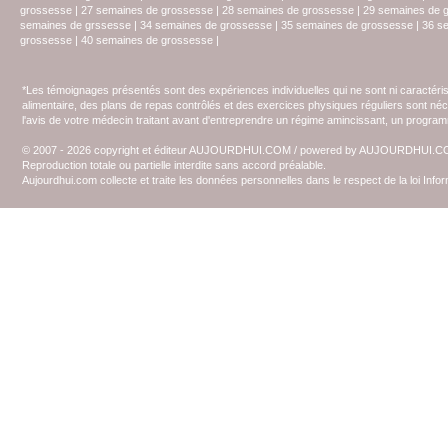
grossesse
|
27 semaines de grossesse
|
28 semaines de grossesse
|
29 semaines de 
semaines de grssesse
|
34 semaines de grossesse
|
35 semaines de grossesse
|
36 s
grossesse
|
40 semaines de grossesse
|
*Les témoignages présentés sont des expériences individuelles qui ne sont ni caractéri
alimentaire, des plans de repas contrôlés et des exercices physiques réguliers sont n
l'avis de votre médecin traitant avant d'entreprendre un régime amincissant, un programm
© 2007 - 2026 copyright et éditeur AUJOURDHUI.COM / powered by AUJOURDHUI.
Reproduction totale ou partielle interdite sans accord préalable.
Aujourdhui.com collecte et traite les données personnelles dans le respect de la loi Inf