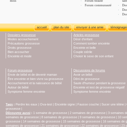
mois
Forum beauté
san
Forum communauté
Dos
Dos
Dos
accueil
plan du site
envoyer à une amie
témoignage
Dossiers grossesse
Articles grossesse
Modes accouchement
Désir d'enfant
Précautions grossesse
Comment tomber enceinte
Droits grossesse
Enceinte et belle
Bien accoucher
Couple stérile
Enceinte et mode
Choisir le sexe de son enfant
Forum grossesse
Discussions de forums
Envie de bébé et de devenir maman
Avoir un bébé
Être enceinte et bien vivre sa grossesse
Déni de grossesse
Accouchement et la naissance de bébé
Saute d'humeur pendant la grossesse
Autour de bébé
Enceinte et test de grossesse négatif
Symptome femme enceinte
Symptome femme enceinte
Tags
:
Perdre les eaux
|
Ova-test
|
Enceinte signe
|
Fausse couche
|
Sucer une tétine
|
grossesse
|
Découvrez aussi
:
1 semaine de grossesse
|
2 semaines de grossesse
|
3 semaines d
semaines de grossesse
|
8 semaines de grossesse
|
9 semaines de grossesse
|
10 se
grossesse
|
14 semaines de grossesse
|
15 semaines de grossesse
|
16 semaines de 
semaines de grossesse
|
21 semaines de grossesse
|
22 semaines de grossesse
|
23 