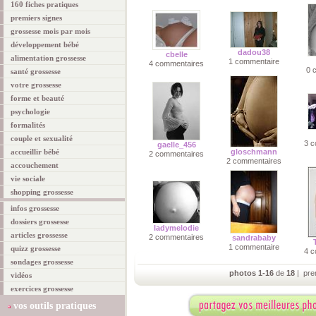
160 fiches pratiques
premiers signes
grossesse mois par mois
développement bébé
dadou38
cbelle
alimentation grossesse
1 commentaire
4 commentaires
0 
santé grossesse
votre grossesse
forme et beauté
psychologie
formalités
couple et sexualité
3 c
gaelle_456
accueillir bébé
gloschmann
2 commentaires
2 commentaires
accouchement
vie sociale
shopping grossesse
infos grossesse
dossiers grossesse
ladymelodie
articles grossesse
2 commentaires
sandrababy
1 commentaire
quizz grossesse
4 c
sondages grossesse
photos 1-16
de
18
| pre
vidéos
exercices grossesse
vos outils pratiques