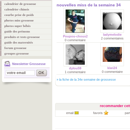
calendrier de grossesse
nouvelles miss de la semaine 34
calendrier chinois
courbe prise de poids
photos miss grossesse
photos super bébés
guide des prénoms
ladymelodie
Poupou-choux2
produits et tests grossesse
2 commentaires
0 commentaire
guide des maternités
forum grossesse
groupes grossesse
Newsletter Grossesse
kiwi24
dylou59
0 commentaire
1 commentaire
»
la fiche de la 34e semaine de grossesse
recommander cett
email
favoris
par