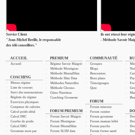
Service Client
ils ont réussi leur rég
"Jean-Michel Berille, le responsable
- Méthode Savoir Maig
des télé-conseillers."
ACCUEIL
PREMIUM
COMMUNAUTÉ
RU
Accueil
Régime Savoir Maigrir
Groupes
Min
Méthode Montignac
Blogs
Nut
Méthode MentalSlim
Rencontres
Cui
COACHING
Méthode Slim Data
Bons plans
Psy
Menus régime
Méthodes Naturelles
Témoignages
For
Liste de courses
Méthode Chrono-
Quiz
Gro
Suivi des mensurations
Géno-Nutrition
Ma
Réglette de régime
Coaching Grossesse
Bea
FORUM
Exercices physiques
Compteur de calories
Forum minceur
FORUM PREMIUM
DO
Calcul poids idéal
Forum cuisine
Calcul IMC
Forum Savoir Maigrir
Forum grossesse
Dos
Courbe de poids
Forum Montignac
Forum maman bébé
Dos
Calcul IMG
Forum MentalSlim
Forum psycho
Dos
Grossesse mois par
Forum SLIM data
Forum forme santé
Dos