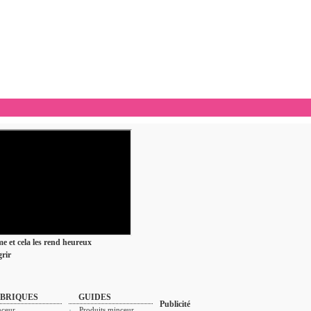
ime et cela les rend heureux
rir
BRIQUES
GUIDES
Publicité
ceur
Produits minceur