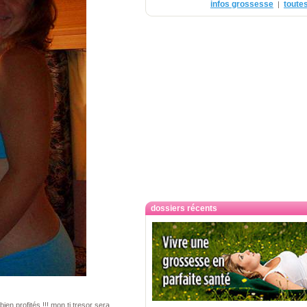
infos grossesse
toutes
|
dossiers récents
en profités !!! mon ti tresor sera