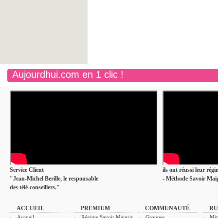
Aujourdhui.com en 1 clic !
Service Client
ils ont réussi leur rég
"Jean-Michel Berille, le responsable
- Méthode Savoir Maig
des télé-conseillers."
ACCUEIL
PREMIUM
COMMUNAUTÉ
RU
Accueil
Régime Savoir Maigrir
Groupes
Min