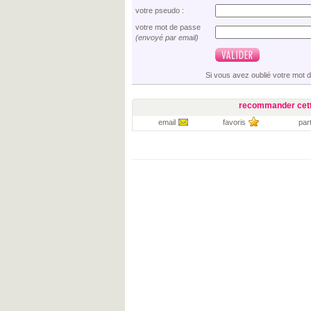
votre pseudo :
votre mot de passe
(envoyé par email)
Si vous avez oublié votre mot 
recommander cett
email
favoris
par