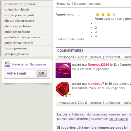
bientot la !!! je t aime mon coeur
calendrier de grossesse
calendrier chinois
Appréciation :
courbe prise de poids
Votre avis sur cette ph
photos miss grossesse
1
photos super bébés
2
guide des prénoms
3
4
produits et tests grossesse
Evaluez cette photo:
guide des maternités
forum grossesse
COMMENTAIRES
groupes grossesse
messages 1-2 de 2
| premier | précédent | suiva
Newsletter Grossesse
posté par
florence83160
le 11 décembr
vous ete belle et epanouie
posté par
monbebe7
le 10 septembre 
felicitations ma puce du courage bisou
messages 1-2 de 2
| premier | précédent | suiva
L’accès et l’utilisation du forum sont réservés aux
pouvez vous
inscrire gratuitement
en cliquant ici
.
Si vous êtes déjà membre, connectez-vous ici :