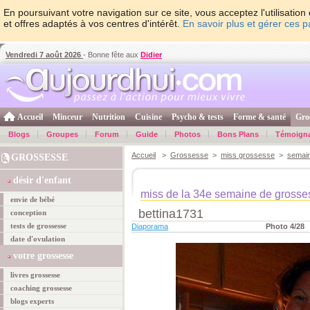
En poursuivant votre navigation sur ce site, vous acceptez l'utilisati
et offres adaptés à vos centres d'intérêt.
En savoir plus et gérer ces 
Vendredi 7 août 2026
- Bonne fête aux
Didier
Accueil
Minceur
Nutrition
Cuisine
Psycho & tests
Forme & santé
Gro
Blogs
Groupes
Forum
Guide
Photos
Bons Plans
Témoign
Accueil
>
Grossesse
>
miss grossesse
>
semai
GROSSESSE
désir d'enfant
miss de la 34e semaine de grosse
envie de bébé
bettina1731
conception
tests de grossesse
Diaporama
Photo 4/28
date d'ovulation
votre grossesse
livres grossesse
coaching grossesse
blogs experts