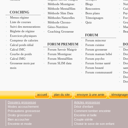
Méthode Montignac
Blogs
Nut
Méthode MentalSlim
Rencontres
Cui
COACHING
Méthode Slim Data
Bons plans
Psy
Menus régime
Méthodes Naturelles
Témoignages
For
Liste de courses
Méthode Chrono-
Quiz
Gro
Suivi des mensurations
Géno-Nutrition
Ma
Réglette de régime
Coaching Grossesse
Bea
FORUM
Exercices physiques
Compteur de calories
Forum minceur
FORUM PREMIUM
DO
Calcul poids idéal
Forum cuisine
Calcul IMC
Forum Savoir Maigrir
Forum grossesse
Dos
Courbe de poids
Forum Montignac
Forum maman bébé
Dos
Calcul IMG
Forum MentalSlim
Forum psycho
Dos
Grossesse mois par
Forum SLIM data
Forum forme santé
Dos
mois
Forum beauté
san
Forum communauté
Dos
Dos
Dos
accueil
plan du site
envoyer à une amie
témoignage
Dossiers grossesse
Articles grossesse
Modes accouchement
Désir d'enfant
Précautions grossesse
Comment tomber enceinte
Droits grossesse
Enceinte et belle
Bien accoucher
Couple stérile
Enceinte et mode
Choisir le sexe de son enfant