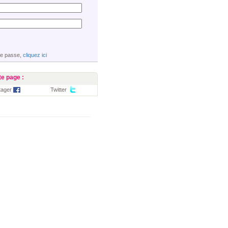
de passe,
cliquez ici
e page :
tager
Twitter