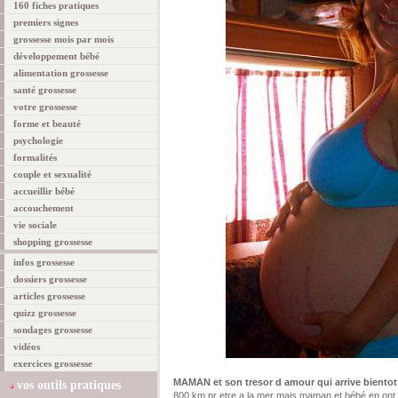
160 fiches pratiques
premiers signes
grossesse mois par mois
développement bébé
alimentation grossesse
santé grossesse
votre grossesse
forme et beauté
psychologie
formalités
couple et sexualité
accueillir bébé
accouchement
vie sociale
shopping grossesse
infos grossesse
dossiers grossesse
articles grossesse
quizz grossesse
sondages grossesse
vidéos
exercices grossesse
MAMAN et son tresor d amour qui arrive bientot
vos outils pratiques
800 km pr etre a la mer mais maman et bébé en ont bi