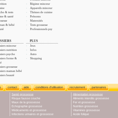
rition
Régime minceur
sine
Appareils minceur
cho & tests
Thèmes de cuisine
me & santé
Prénoms
ssesse
Maternités
man & bébé
Tests grossesse
uté
Professionnels psy
SSIERS
PLUS
siers minceur
Jeux
siers nutrition
Infos
siers psycho
Astro
siers forme &
Shopping
té
siers grossesse
siers maman bébé
siers beauté
s
contact
aide
conditions d'utilisation
recrutement
partenaires
Santé grossesse
Alimentation grossesse
Risque fausse couche
Aliments interdits grossesse
Maux de la grossesse
Fer et grossesse
Echographie grossesse
Nutrition grossesse
Médicaments et grossesse
Vitamines grossesse
Infections urinaires et grossesse
Acide folique