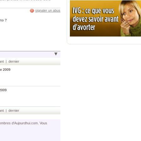
signaler un abus
oto ?
nt | dernier
e 2009
2009
nt | dernier
 membres d'Aujourdhui.com. Vous