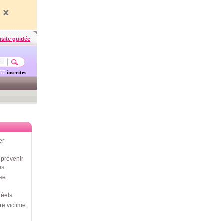
isite guidée
457
inscrites
er
prévenir
es
use
réels
re victime