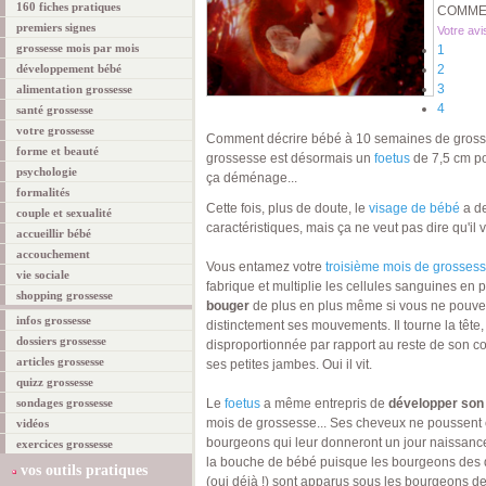
160 fiches pratiques
COMMEN
premiers signes
Votre avi
grossesse mois par mois
1
développement bébé
2
3
alimentation grossesse
4
santé grossesse
votre grossesse
Comment décrire bébé à 10 semaines de gross
forme et beauté
grossesse est désormais un
foetus
de 7,5 cm po
psychologie
ça déménage...
formalités
Cette fois, plus de doute, le
visage de bébé
a de
couple et sexualité
caractéristiques, mais ça ne veut pas dire qu'il
accueillir bébé
accouchement
Vous entamez votre
troisième mois de grosses
vie sociale
fabrique et multiplie les cellules sanguines en
shopping grossesse
bouger
de plus en plus même si vous ne pouve
infos grossesse
distinctement ses mouvements. Il tourne la tête, 
dossiers grossesse
disproportionnée par rapport au reste de son cor
articles grossesse
ses petites jambes. Oui il vit.
quizz grossesse
sondages grossesse
Le
foetus
a même entrepris de
développer son
mois de grossesse... Ses cheveux ne poussent 
vidéos
bourgeons qui leur donneront un jour naissanc
exercices grossesse
la bouche de bébé puisque les bourgeons des de
vos outils pratiques
(oui déjà !) sont apparus sous les bourgeons des