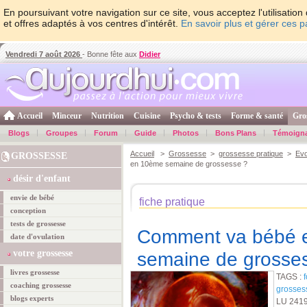
En poursuivant votre navigation sur ce site, vous acceptez l'utilisati
et offres adaptés à vos centres d'intérêt.
En savoir plus et gérer ces 
Vendredi 7 août 2026
- Bonne fête aux
Didier
Accueil
Minceur
Nutrition
Cuisine
Psycho & tests
Forme & santé
Gro
Blogs
Groupes
Forum
Guide
Photos
Bons Plans
Témoign
Accueil
>
Grossesse
>
grossesse pratique
>
Evo
GROSSESSE
en 10ème semaine de grossesse ?
désir d'enfant
envie de bébé
fiche pratique
conception
tests de grossesse
Comment va bébé 
date d'ovulation
votre grossesse
semaine de grosse
livres grossesse
TAGS :
coaching grossesse
grosses
blogs experts
LU 241