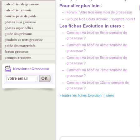
calendrier de grossesse
Pour aller plus loin :
calendrier chinois
Forum : Votre troisième mois de grossesse
courbe prise de poids
Groupe Nos Bouts d'choux : rejoignez-nous !
photos miss grossesse
Les fiches Evolution In utero :
photos super bébés
Comment va bébé en 6ème semaine de
guide des prénoms
grossesse ?
produits et tests grossesse
Comment va bébé en 4ème semaine de
guide des maternités
grossesse ?
forum grossesse
groupes grossesse
Comment va bébé en 5ème semaine de
grossesse ?
Newsletter Grossesse
Comment va bébé en 7ème semaine de
grossesse ?
Comment va bébé en 12ème semaine de
grossesse ?
»
toutes les fiches Evolution In utero