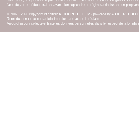
alimentaire, des plans de repas contrôlés et des exercices physiques réguliers sont n
l'avis de votre médecin traitant avant d'entreprendre un régime amincissant, un programm
© 2007 - 2026 copyright et éditeur AUJOURDHUI.COM / powered by AUJOURDHUI.
Reproduction totale ou partielle interdite sans accord préalable.
Aujourdhui.com collecte et traite les données personnelles dans le respect de la loi Inf