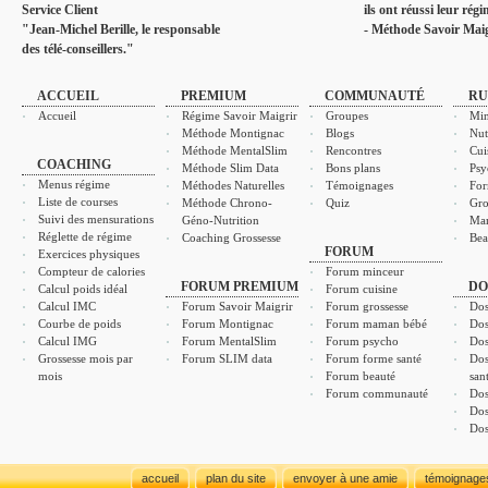
Service Client
ils ont réussi leur rég
"Jean-Michel Berille, le responsable
- Méthode Savoir Maig
des télé-conseillers."
ACCUEIL
PREMIUM
COMMUNAUTÉ
RU
Accueil
Régime Savoir Maigrir
Groupes
Min
Méthode Montignac
Blogs
Nut
Méthode MentalSlim
Rencontres
Cui
COACHING
Méthode Slim Data
Bons plans
Psy
Menus régime
Méthodes Naturelles
Témoignages
For
Liste de courses
Méthode Chrono-
Quiz
Gro
Suivi des mensurations
Géno-Nutrition
Ma
Réglette de régime
Coaching Grossesse
Bea
FORUM
Exercices physiques
Compteur de calories
Forum minceur
FORUM PREMIUM
DO
Calcul poids idéal
Forum cuisine
Calcul IMC
Forum Savoir Maigrir
Forum grossesse
Dos
Courbe de poids
Forum Montignac
Forum maman bébé
Dos
Calcul IMG
Forum MentalSlim
Forum psycho
Dos
Grossesse mois par
Forum SLIM data
Forum forme santé
Dos
mois
Forum beauté
san
Forum communauté
Dos
Dos
Dos
accueil
plan du site
envoyer à une amie
témoignage