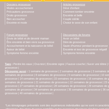
Dossiers grossesse
Articles grossesse
Modes accouchement
Désir d'enfant
Précautions grossesse
Comment tomber enceinte
Droits grossesse
Enceinte et belle
Bien accoucher
Couple stérile
Enceinte et mode
Choisir le sexe de son enfant
Forum grossesse
Discussions de forums
Envie de bébé et de devenir maman
Avoir un bébé
Être enceinte et bien vivre sa grossesse
Déni de grossesse
Accouchement et la naissance de bébé
Saute d'humeur pendant la grossesse
Autour de bébé
Enceinte et test de grossesse négatif
Symptome femme enceinte
Symptome femme enceinte
Tags
:
Perdre les eaux
|
Ova-test
|
Enceinte signe
|
Fausse couche
|
Sucer une tétine
|
grossesse
|
Découvrez aussi
:
1 semaine de grossesse
|
2 semaines de grossesse
|
3 semaines d
semaines de grossesse
|
8 semaines de grossesse
|
9 semaines de grossesse
|
10 se
grossesse
|
14 semaines de grossesse
|
15 semaines de grossesse
|
16 semaines de 
semaines de grossesse
|
21 semaines de grossesse
|
22 semaines de grossesse
|
23 
grossesse
|
27 semaines de grossesse
|
28 semaines de grossesse
|
29 semaines de 
semaines de grssesse
|
34 semaines de grossesse
|
35 semaines de grossesse
|
36 s
grossesse
|
40 semaines de grossesse
|
*Les témoignages présentés sont des expériences individuelles qui ne sont ni caractéri