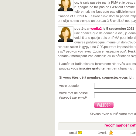
cc, je suis passée par la PMA et je peux 
l’Espagne ne fait pas de GPA tout comme 
tolère mais ne l’accepte pas officiellement 
Canada et surtout A. Feskov clinic dont tu parlais http
ont si je ne me trompe un bureau à Bruxelles! ces pay
posté par
wedia2
le 5 septembre 2021
une chance que de donner la vie , je donne
voici 6 ans que je suis en PMA pour inferti
ovaires polykystique, même un don d'ovoc
recours selon le gygy une GPA pourtant impossible en 
svp? peut-on voir avec Eugin en espagne ou A. Fesko
canada? merci pour vos conseils ou expériences sv
L’accès et l’utilisation du forum sont réservés aux
pouvez vous
inscrire gratuitement
en cliquant ici
.
Si vous êtes déjà membre, connectez-vous ici :
votre pseudo :
votre mot de passe
(envoyé par email)
Si vous avez oublié votre mot 
recommander cett
email
favoris
par