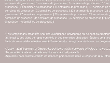
semaines de grossesse
|
8 semaines de grossesse
|
9 semaines de grossesse
|
10 se
grossesse
|
14 semaines de grossesse
|
15 semaines de grossesse
|
16 semaines de 
semaines de grossesse
|
21 semaines de grossesse
|
22 semaines de grossesse
|
23 
grossesse
|
27 semaines de grossesse
|
28 semaines de grossesse
|
29 semaines de 
semaines de grssesse
|
34 semaines de grossesse
|
35 semaines de grossesse
|
36 s
grossesse
|
40 semaines de grossesse
|
*Les témoignages présentés sont des expériences individuelles qui ne sont ni caractéri
alimentaire, des plans de repas contrôlés et des exercices physiques réguliers sont n
l'avis de votre médecin traitant avant d'entreprendre un régime amincissant, un programm
© 2007 - 2026 copyright et éditeur AUJOURDHUI.COM / powered by AUJOURDHUI.
Reproduction totale ou partielle interdite sans accord préalable.
Aujourdhui.com collecte et traite les données personnelles dans le respect de la loi Inf