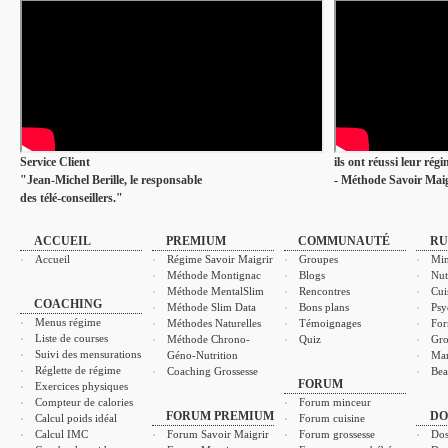
Service Client
ils ont réussi leur rég
"Jean-Michel Berille, le responsable
- Méthode Savoir Maig
des télé-conseillers."
ACCUEIL
PREMIUM
COMMUNAUTÉ
RU
Accueil
Régime Savoir Maigrir
Groupes
Min
Méthode Montignac
Blogs
Nut
Méthode MentalSlim
Rencontres
Cui
COACHING
Méthode Slim Data
Bons plans
Psy
Menus régime
Méthodes Naturelles
Témoignages
For
Liste de courses
Méthode Chrono-
Quiz
Gro
Suivi des mensurations
Géno-Nutrition
Ma
Réglette de régime
Coaching Grossesse
Bea
FORUM
Exercices physiques
Compteur de calories
Forum minceur
FORUM PREMIUM
DO
Calcul poids idéal
Forum cuisine
Calcul IMC
Forum Savoir Maigrir
Forum grossesse
Dos