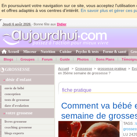
En poursuivant votre navigation sur ce site, vous acceptez l'utilisati
et offres adaptés à vos centres d'intérêt.
En savoir plus et gérer ces 
Jeudi 6 août 2026
- Bonne fête aux
Didier
Accueil
Minceur
Nutrition
Cuisine
Psycho & tests
Forme & santé
Gro
Blogs
Groupes
Forum
Guide
Photos
Bons Plans
Témoign
Accueil
>
Grossesse
>
grossesse pratique
>
Evo
GROSSESSE
en 35ème semaine de grossesse ?
désir d'enfant
envie de bébé
fiche pratique
conception
tests de grossesse
Comment va bébé 
date d'ovulation
votre grossesse
semaine de grosse
livres grossesse
TAGS :
coaching grossesse
grosses
blogs experts
LU 242