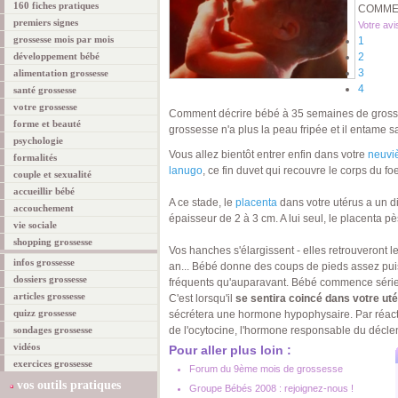
160 fiches pratiques
COMMEN
premiers signes
Votre avi
grossesse mois par mois
1
développement bébé
2
3
alimentation grossesse
4
santé grossesse
votre grossesse
Comment décrire bébé à 35 semaines de gross
forme et beauté
grossesse n'a plus la peau fripée et il entame 
psychologie
Vous allez bientôt entrer enfin dans votre
neuvi
formalités
lanugo
, ce fin duvet qui recouvre le corps du f
couple et sexualité
accueillir bébé
A ce stade, le
placenta
dans votre utérus a un d
accouchement
épaisseur de 2 à 3 cm. A lui seul, le placenta pè
vie sociale
shopping grossesse
Vos hanches s'élargissent - elles retrouveront 
infos grossesse
an... Bébé donne des coups de pieds assez puis
dossiers grossesse
fréquents qu'auparavant. Bébé commence séri
articles grossesse
C'est lorsqu'il
se sentira coincé dans votre ut
quizz grossesse
sécrétera une hormone hypophysaire. Par réacti
sondages grossesse
de l'ocytocine, l'hormone responsable du décl
vidéos
Pour aller plus loin :
exercices grossesse
Forum du 9ème mois de grossesse
vos outils pratiques
Groupe Bébés 2008 : rejoignez-nous !