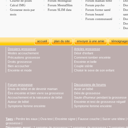
Courbe de poids
Forum Montignac
Forum maman bébé
Dos
Calcul IMG
Forum MentalSlim
Forum psycho
Dos
Grossesse mois par
Forum SLIM data
Forum forme santé
Dos
mois
Forum beauté
san
Forum communauté
Dos
Dos
Dos
accueil
plan du site
envoyer à une amie
témoignage
Dossiers grossesse
Articles grossesse
Modes accouchement
Désir d'enfant
Précautions grossesse
Comment tomber enceinte
Droits grossesse
Enceinte et belle
Bien accoucher
Couple stérile
Enceinte et mode
Choisir le sexe de son enfant
Forum grossesse
Discussions de forums
Envie de bébé et de devenir maman
Avoir un bébé
Être enceinte et bien vivre sa grossesse
Déni de grossesse
Accouchement et la naissance de bébé
Saute d'humeur pendant la grossesse
Autour de bébé
Enceinte et test de grossesse négatif
Symptome femme enceinte
Symptome femme enceinte
Tags
:
Perdre les eaux
|
Ova-test
|
Enceinte signe
|
Fausse couche
|
Sucer une tétine
|
grossesse
|
Découvrez aussi
:
1 semaine de grossesse
|
2 semaines de grossesse
|
3 semaines d