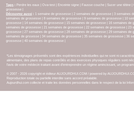
Tags
:
Perdre les eaux
|
Ova-test
|
Enceinte signe
|
Fausse couche
|
Sucer une tétine
|
grossesse
|
Découvrez aussi
:
1 semaine de grossesse
|
2 semaines de grossesse
|
3 semaines d
semaines de grossesse
|
8 semaines de grossesse
|
9 semaines de grossesse
|
10 se
grossesse
|
14 semaines de grossesse
|
15 semaines de grossesse
|
16 semaines de 
semaines de grossesse
|
21 semaines de grossesse
|
22 semaines de grossesse
|
23 
grossesse
|
27 semaines de grossesse
|
28 semaines de grossesse
|
29 semaines de 
semaines de grssesse
|
34 semaines de grossesse
|
35 semaines de grossesse
|
36 s
grossesse
|
40 semaines de grossesse
|
*Les témoignages présentés sont des expériences individuelles qui ne sont ni caractéri
alimentaire, des plans de repas contrôlés et des exercices physiques réguliers sont n
l'avis de votre médecin traitant avant d'entreprendre un régime amincissant, un programm
© 2007 - 2026 copyright et éditeur AUJOURDHUI.COM / powered by AUJOURDHUI.
Reproduction totale ou partielle interdite sans accord préalable.
Aujourdhui.com collecte et traite les données personnelles dans le respect de la loi Inf