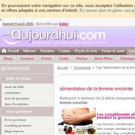
En poursuivant votre navigation sur ce site, vous acceptez l'utilisati
et offres adaptés à vos centres d'intérêt.
En savoir plus et gérer ces 
Samedi 8 août 2026
- Bonne fête aux
Didier
Accueil
Minceur
Nutrition
Cuisine
Psycho & tests
Forme & santé
Gro
Blogs
Groupes
Forum
Guide
Photos
Bons Plans
Témoign
Accueil
>
Grossesse
> Tag "alimentation de la fe
GROSSESSE
désir d'enfant
envie de bébé
alimentation de la femme enceinte
conception
Retrouvez ci-dessous les
1
article coresponda
tests de grossesse
femme enceinte
.
date d'ovulation
votre grossesse
Les compléments ali
pendant la grossess
livres grossesse
Les besoins nutritionnels
coaching grossesse
bien manger pendant la gr
blogs experts
construire. Des complémen