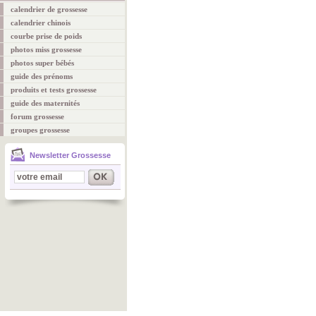
calendrier de grossesse
calendrier chinois
courbe prise de poids
photos miss grossesse
photos super bébés
guide des prénoms
produits et tests grossesse
guide des maternités
forum grossesse
groupes grossesse
Newsletter Grossesse