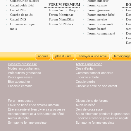
Compteur de calories
Forum minceur
FORUM PREMIUM
DO
Calcul poids idéal
Forum cuisine
Calcul IMC
Forum Savoir Maigrir
Forum grossesse
Dos
Courbe de poids
Forum Montignac
Forum maman bébé
Dos
Calcul IMG
Forum MentalSlim
Forum psycho
Dos
Grossesse mois par
Forum SLIM data
Forum forme santé
Dos
mois
Forum beauté
san
Forum communauté
Dos
Dos
Dos
accueil
plan du site
envoyer à une amie
témoignage
Dossiers grossesse
Articles grossesse
Modes accouchement
Désir d'enfant
Précautions grossesse
Comment tomber enceinte
Droits grossesse
Enceinte et belle
Bien accoucher
Couple stérile
Enceinte et mode
Choisir le sexe de son enfant
Forum grossesse
Discussions de forums
Envie de bébé et de devenir maman
Avoir un bébé
Être enceinte et bien vivre sa grossesse
Déni de grossesse
Accouchement et la naissance de bébé
Saute d'humeur pendant la grossesse
Autour de bébé
Enceinte et test de grossesse négatif
Symptome femme enceinte
Symptome femme enceinte