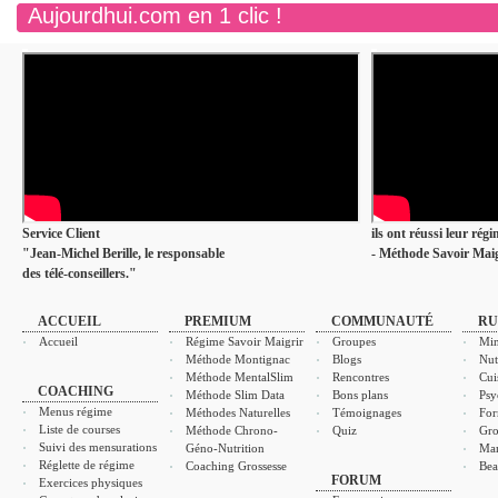
Aujourdhui.com en 1 clic !
Service Client
ils ont réussi leur rég
"Jean-Michel Berille, le responsable
- Méthode Savoir Maig
des télé-conseillers."
ACCUEIL
PREMIUM
COMMUNAUTÉ
RU
Accueil
Régime Savoir Maigrir
Groupes
Min
Méthode Montignac
Blogs
Nut
Méthode MentalSlim
Rencontres
Cui
COACHING
Méthode Slim Data
Bons plans
Psy
Menus régime
Méthodes Naturelles
Témoignages
For
Liste de courses
Méthode Chrono-
Quiz
Gro
Suivi des mensurations
Géno-Nutrition
Ma
Réglette de régime
Coaching Grossesse
Bea
FORUM
Exercices physiques