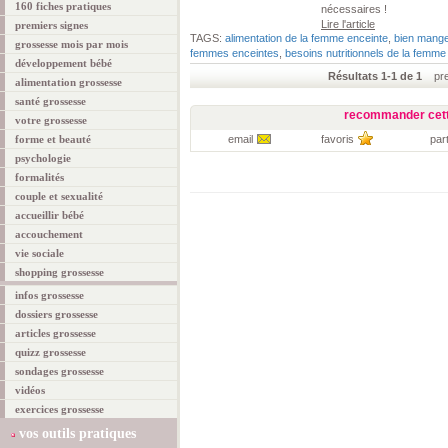
160 fiches pratiques
nécessaires !
Lire l'article
premiers signes
TAGS:
alimentation de la femme enceinte
,
bien mange
grossesse mois par mois
femmes enceintes
,
besoins nutritionnels de la femme
développement bébé
Résultats 1-1 de 1
prem
alimentation grossesse
santé grossesse
recommander cett
votre grossesse
forme et beauté
email
favoris
par
psychologie
formalités
couple et sexualité
accueillir bébé
accouchement
vie sociale
shopping grossesse
infos grossesse
dossiers grossesse
articles grossesse
quizz grossesse
sondages grossesse
vidéos
exercices grossesse
vos outils pratiques