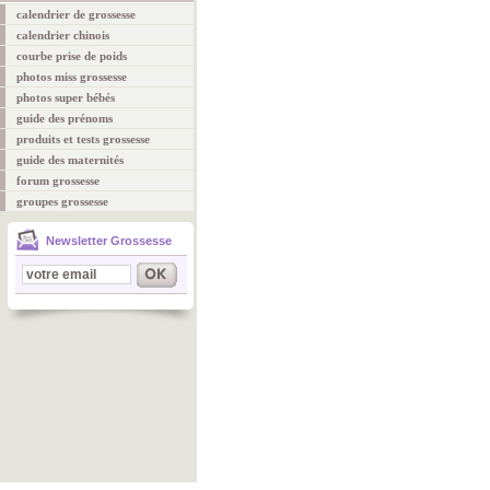
calendrier de grossesse
calendrier chinois
courbe prise de poids
photos miss grossesse
photos super bébés
guide des prénoms
produits et tests grossesse
guide des maternités
forum grossesse
groupes grossesse
Newsletter Grossesse