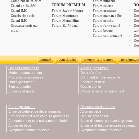
Compteur de calories
Forum minceur
FORUM PREMIUM
DO
Calcul poids idéal
Forum cuisine
Calcul IMC
Forum Savoir Maigrir
Forum grossesse
Dos
Courbe de poids
Forum Montignac
Forum maman bébé
Dos
Calcul IMG
Forum MentalSlim
Forum psycho
Dos
Grossesse mois par
Forum SLIM data
Forum forme santé
Dos
mois
Forum beauté
san
Forum communauté
Dos
Dos
Dos
accueil
plan du site
envoyer à une amie
témoignage
Dossiers grossesse
Articles grossesse
Modes accouchement
Désir d'enfant
Précautions grossesse
Comment tomber enceinte
Droits grossesse
Enceinte et belle
Bien accoucher
Couple stérile
Enceinte et mode
Choisir le sexe de son enfant
Forum grossesse
Discussions de forums
Envie de bébé et de devenir maman
Avoir un bébé
Être enceinte et bien vivre sa grossesse
Déni de grossesse
Accouchement et la naissance de bébé
Saute d'humeur pendant la grossesse
Autour de bébé
Enceinte et test de grossesse négatif
Symptome femme enceinte
Symptome femme enceinte