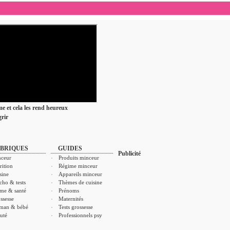
ime et cela les rend heureux
rir
BRIQUES
GUIDES
Publicité
ceur
Produits minceur
rition
Régime minceur
sine
Appareils minceur
cho & tests
Thèmes de cuisine
me & santé
Prénoms
ssesse
Maternités
man & bébé
Tests grossesse
uté
Professionnels psy