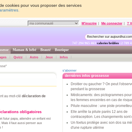
on de cookies pour vous proposer des services
paramètres.
M'inscrire
|
Me connecter
|
? V
747 294 966 113
calories brûlées
| 2 709 
ssesse
Maman & bébé
Beauté
Boutique
ages
Quizz
Astro
Jeux
Infos
esse"
s'abonner
dernières infos grossesse
Droitier ou gaucher ? On peut l'observ
pendant la grossesse
Médicaments: des pictogrammes pour 
nt au mot-clé
déclaration de
les femmes enceintes en cas de risqu
Pilule masculine : une piste promette
clarations obligatoires
Elle arrête la pilule parès 12 ans de
contraception. Les changements sont 
t futur papa, attendre un enfant est
Un foetus protège avec son dos sa mè
. Mais il faut aussi penser aux
 !
d'une rupture utérine