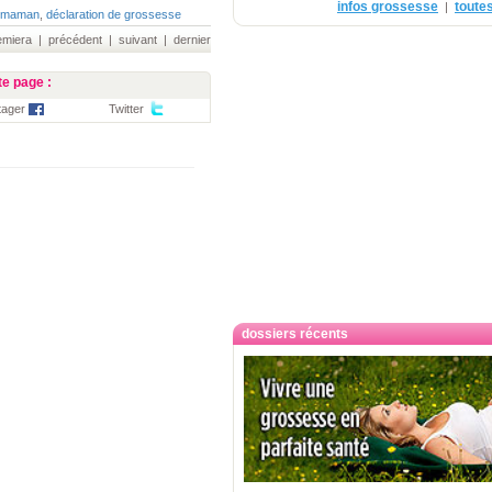
infos grossesse
toutes
|
e maman
,
déclaration de grossesse
iera | précédent | suivant | dernier
e page :
tager
Twitter
dossiers récents