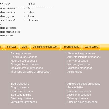
SSIERS
PLUS
siers minceur
Jeux
siers nutrition
Infos
siers psycho
Astro
siers forme &
Shopping
té
siers grossesse
siers maman bébé
siers beauté
s
contact
aide
conditions d'utilisation
recrutement
partenaires
Santé grossesse
Alimentation grossesse
Risque fausse couche
Aliments interdits grossesse
Maux de la grossesse
Fer et grossesse
Echographie grossesse
Nutrition grossesse
Médicaments et grossesse
Vitamines grossesse
Infections urinaires et grossesse
Acide folique
Blog grossesse
Articles de blogs grossesse
Blog grossesse
Sucette bébé
Blog de grossesse
Nausées grossesse
Blog sage femme
Alcool et grossesse
Deni de grossesse
Tabac grossesse
Vergétures grossesse
Prise de poids grossesse