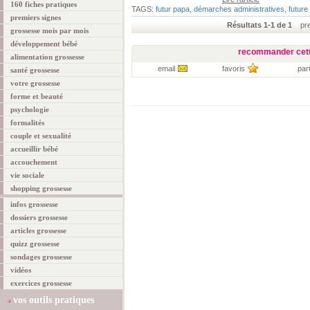
160 fiches pratiques
TAGS:
futur papa
,
démarches administratives
,
futur
premiers signes
Résultats 1-1 de 1
prem
grossesse mois par mois
développement bébé
recommander cett
alimentation grossesse
email
favoris
par
santé grossesse
votre grossesse
forme et beauté
psychologie
formalités
couple et sexualité
accueillir bébé
accouchement
vie sociale
shopping grossesse
infos grossesse
dossiers grossesse
articles grossesse
quizz grossesse
sondages grossesse
vidéos
exercices grossesse
vos outils pratiques