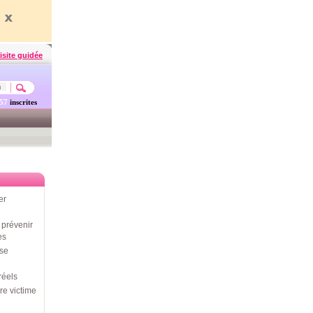
isite guidée
457
inscrites
er
prévenir
es
use
réels
re victime