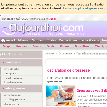
En poursuivant votre navigation sur ce site, vous acceptez l'utilisati
et offres adaptés à vos centres d'intérêt.
En savoir plus et gérer ces 
Vendredi 7 août 2026
- Bonne fête aux
Didier
Accueil
Minceur
Nutrition
Cuisine
Psycho & tests
Forme & santé
Gro
Blogs
Groupes
Forum
Guide
Photos
Bons Plans
Témoign
Accueil
>
Grossesse
> Tag "déclaration de gross
GROSSESSE
désir d'enfant
envie de bébé
déclaration de grossesse
conception
Retrouvez ci-dessous les
1
article coresponda
tests de grossesse
grossesse
.
date d'ovulation
votre grossesse
Grossesse : vos 3 dé
livres grossesse
Pour vous, future maman e
coaching grossesse
avant tout un réel bonheur
démarches administratives
blogs experts
Lire l'article