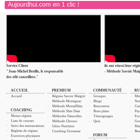
Aujourdhui.com en 1 clic !
Service Client
ils ont réussi leur rég
"Jean-Michel Berille, le responsable
- Méthode Savoir Maig
des télé-conseillers."
ACCUEIL
PREMIUM
COMMUNAUTÉ
RU
Accueil
Régime Savoir Maigrir
Groupes
Min
Méthode Montignac
Blogs
Nut
Méthode MentalSlim
Rencontres
Cui
COACHING
Méthode Slim Data
Bons plans
Psy
Menus régime
Méthodes Naturelles
Témoignages
For
Liste de courses
Méthode Chrono-
Quiz
Gro
Suivi des mensurations
Géno-Nutrition
Ma
Réglette de régime
Coaching Grossesse
Bea
FORUM
Exercices physiques