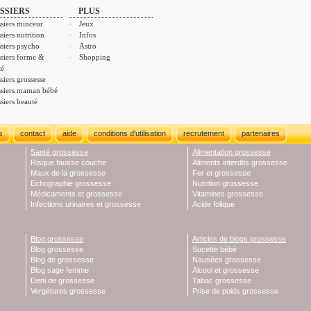
SSIERS
PLUS
siers minceur
Jeux
siers nutrition
Infos
siers psycho
Astro
siers forme &
Shopping
té
siers grossesse
siers maman bébé
siers beauté
s
contact
aide
conditions d'utilisation
recrutement
partenaires
Santé grossesse
Alimentation grossesse
Risque fausse couche
Aliments interdits grossesse
Maux de la grossesse
Fer et grossesse
Echographie grossesse
Nutrition grossesse
Médicaments et grossesse
Vitamines grossesse
Infections urinaires et grossesse
Acide folique
Blog grossesse
Articles de blogs grossesse
Blog grossesse
Sucette bébé
Blog de grossesse
Nausées grossesse
Blog sage femme
Alcool et grossesse
Deni de grossesse
Tabac grossesse
Vergétures grossesse
Prise de poids grossesse