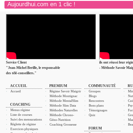
Aujourdhui.com en 1 clic !
Service Client
ils ont réussi leur rég
"Jean-Michel Berille, le responsable
- Méthode Savoir Maig
des télé-conseillers."
ACCUEIL
PREMIUM
COMMUNAUTÉ
RU
Accueil
Régime Savoir Maigrir
Groupes
Min
Méthode Montignac
Blogs
Nut
Méthode MentalSlim
Rencontres
Cui
COACHING
Méthode Slim Data
Bons plans
Psy
Menus régime
Méthodes Naturelles
Témoignages
For
Liste de courses
Méthode Chrono-
Quiz
Gro
Suivi des mensurations
Géno-Nutrition
Ma
Réglette de régime
Coaching Grossesse
Bea
FORUM
Exercices physiques