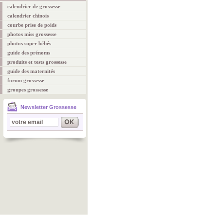
calendrier de grossesse
calendrier chinois
courbe prise de poids
photos miss grossesse
photos super bébés
guide des prénoms
produits et tests grossesse
guide des maternités
forum grossesse
groupes grossesse
Newsletter Grossesse