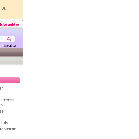
isite guidée
457
inscrites
er
prévenir
es
use
réels
re victime