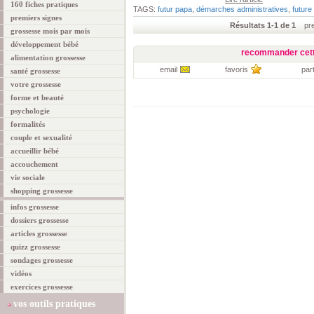
160 fiches pratiques
TAGS:
futur papa
,
démarches administratives
,
futur
premiers signes
Résultats 1-1 de 1
prem
grossesse mois par mois
développement bébé
recommander cett
alimentation grossesse
email
favoris
par
santé grossesse
votre grossesse
forme et beauté
psychologie
formalités
couple et sexualité
accueillir bébé
accouchement
vie sociale
shopping grossesse
infos grossesse
dossiers grossesse
articles grossesse
quizz grossesse
sondages grossesse
vidéos
exercices grossesse
vos outils pratiques