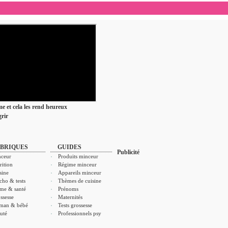
ime et cela les rend heureux
rir
BRIQUES
GUIDES
Publicité
ceur
Produits minceur
rition
Régime minceur
sine
Appareils minceur
cho & tests
Thèmes de cuisine
me & santé
Prénoms
ssesse
Maternités
man & bébé
Tests grossesse
uté
Professionnels psy