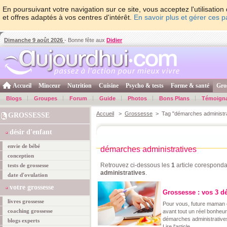
En poursuivant votre navigation sur ce site, vous acceptez l'utilisati
et offres adaptés à vos centres d'intérêt.
En savoir plus et gérer ces 
Dimanche 9 août 2026
- Bonne fête aux
Didier
Accueil
Minceur
Nutrition
Cuisine
Psycho & tests
Forme & santé
Gro
Blogs
Groupes
Forum
Guide
Photos
Bons Plans
Témoign
Accueil
>
Grossesse
> Tag "démarches administra
GROSSESSE
désir d'enfant
envie de bébé
démarches administratives
conception
Retrouvez ci-dessous les
1
article coresponda
tests de grossesse
administratives
.
date d'ovulation
votre grossesse
Grossesse : vos 3 dé
livres grossesse
Pour vous, future maman e
coaching grossesse
avant tout un réel bonheur
démarches administratives
blogs experts
Lire l'article