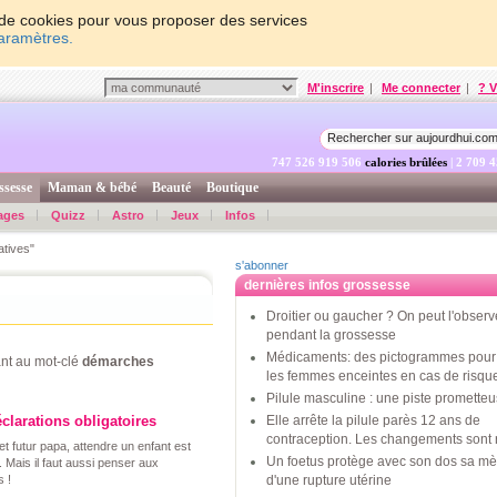
on de cookies pour vous proposer des services
paramètres.
M'inscrire
|
Me connecter
|
? V
747 526 920 156
calories brûlées
| 2 709 
ssesse
Maman & bébé
Beauté
Boutique
ages
Quizz
Astro
Jeux
Infos
tives"
s'abonner
dernières infos grossesse
Droitier ou gaucher ? On peut l'observ
pendant la grossesse
Médicaments: des pictogrammes pour 
nt au mot-clé
démarches
les femmes enceintes en cas de risqu
Pilule masculine : une piste promette
clarations obligatoires
Elle arrête la pilule parès 12 ans de
contraception. Les changements sont 
t futur papa, attendre un enfant est
Un foetus protège avec son dos sa mè
. Mais il faut aussi penser aux
 !
d'une rupture utérine