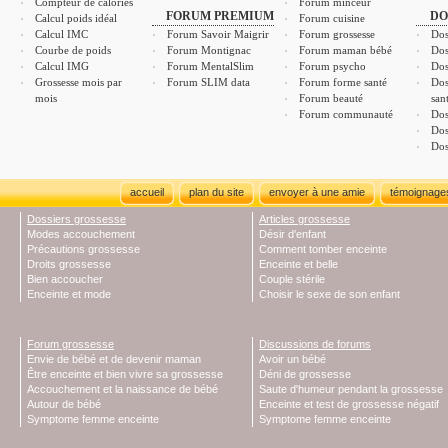
Compteur de calories
Forum minceur
FORUM PREMIUM
DO
Calcul poids idéal
Forum cuisine
Calcul IMC
Forum Savoir Maigrir
Forum grossesse
Dos
Courbe de poids
Forum Montignac
Forum maman bébé
Dos
Calcul IMG
Forum MentalSlim
Forum psycho
Dos
Grossesse mois par
Forum SLIM data
Forum forme santé
Dos
mois
Forum beauté
san
Forum communauté
Dos
Dos
Dos
accueil
plan du site
envoyer à une amie
témoignage
Dossiers grossesse
Articles grossesse
Modes accouchement
Désir d'enfant
Précautions grossesse
Comment tomber enceinte
Droits grossesse
Enceinte et belle
Bien accoucher
Couple stérile
Enceinte et mode
Choisir le sexe de son enfant
Forum grossesse
Discussions de forums
Envie de bébé et de devenir maman
Avoir un bébé
Être enceinte et bien vivre sa grossesse
Déni de grossesse
Accouchement et la naissance de bébé
Saute d'humeur pendant la grossesse
Autour de bébé
Enceinte et test de grossesse négatif
Symptome femme enceinte
Symptome femme enceinte