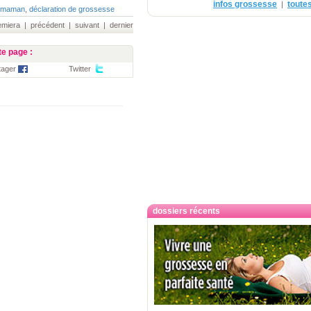
infos grossesse
toutes
|
e maman
,
déclaration de grossesse
iera | précédent | suivant | dernier
e page :
tager
Twitter
dossiers récents