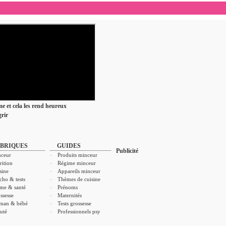
ime et cela les rend heureux
rir
BRIQUES
GUIDES
Publicité
ceur
Produits minceur
rition
Régime minceur
sine
Appareils minceur
cho & tests
Thèmes de cuisine
me & santé
Prénoms
ssesse
Maternités
man & bébé
Tests grossesse
uté
Professionnels psy