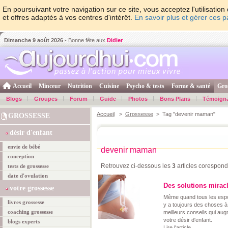
En poursuivant votre navigation sur ce site, vous acceptez l'utilisati
et offres adaptés à vos centres d'intérêt.
En savoir plus et gérer ces 
Dimanche 9 août 2026
- Bonne fête aux
Didier
Accueil
Minceur
Nutrition
Cuisine
Psycho & tests
Forme & santé
Gro
Blogs
Groupes
Forum
Guide
Photos
Bons Plans
Témoign
Accueil
>
Grossesse
> Tag "devenir maman"
GROSSESSE
désir d'enfant
envie de bébé
devenir maman
conception
Retrouvez ci-dessous les
3
articles corespond
tests de grossesse
date d'ovulation
Des solutions mirac
votre grossesse
Même quand tous les espoi
livres grossesse
y a toujours des choses à
coaching grossesse
meilleurs conseils qui a
votre désir d'enfant.
blogs experts
Lire l'article