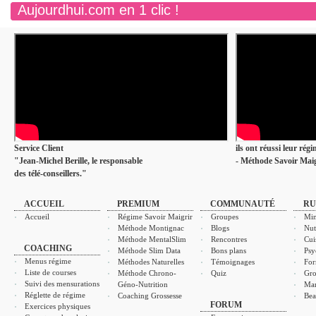
Aujourdhui.com en 1 clic !
Service Client
ils ont réussi leur rég
"Jean-Michel Berille, le responsable
- Méthode Savoir Maig
des télé-conseillers."
ACCUEIL
PREMIUM
COMMUNAUTÉ
RU
Accueil
Régime Savoir Maigrir
Groupes
Min
Méthode Montignac
Blogs
Nut
Méthode MentalSlim
Rencontres
Cui
COACHING
Méthode Slim Data
Bons plans
Psy
Menus régime
Méthodes Naturelles
Témoignages
For
Liste de courses
Méthode Chrono-
Quiz
Gro
Suivi des mensurations
Géno-Nutrition
Ma
Réglette de régime
Coaching Grossesse
Bea
FORUM
Exercices physiques