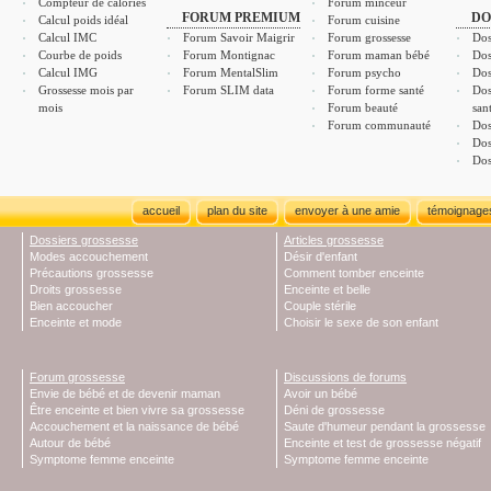
Compteur de calories
Forum minceur
FORUM PREMIUM
DO
Calcul poids idéal
Forum cuisine
Calcul IMC
Forum Savoir Maigrir
Forum grossesse
Dos
Courbe de poids
Forum Montignac
Forum maman bébé
Dos
Calcul IMG
Forum MentalSlim
Forum psycho
Dos
Grossesse mois par
Forum SLIM data
Forum forme santé
Dos
mois
Forum beauté
san
Forum communauté
Dos
Dos
Dos
accueil
plan du site
envoyer à une amie
témoignage
Dossiers grossesse
Articles grossesse
Modes accouchement
Désir d'enfant
Précautions grossesse
Comment tomber enceinte
Droits grossesse
Enceinte et belle
Bien accoucher
Couple stérile
Enceinte et mode
Choisir le sexe de son enfant
Forum grossesse
Discussions de forums
Envie de bébé et de devenir maman
Avoir un bébé
Être enceinte et bien vivre sa grossesse
Déni de grossesse
Accouchement et la naissance de bébé
Saute d'humeur pendant la grossesse
Autour de bébé
Enceinte et test de grossesse négatif
Symptome femme enceinte
Symptome femme enceinte