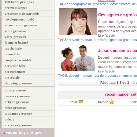
160 fiches pratiques
TAGS:
échographie de grossesse
,
désir d'enfant
,
de
premiers signes
grossesse mois par mois
Ces signes de gross
développement bébé
Retard des règles, fatigue 
alimentation grossesse
annonceurs de la grossess
santé grossesse
apprenez à décrypter ce
Lire l'article
votre grossesse
TAGS:
devenir maman
,
premiers signes de grosses
forme et beauté
psychologie
Je suis enceinte : 
formalités
Devenir maman n'est pas si
couple et sexualité
cœur et de bien s'organi
accueillir bébé
étapes incontournables p
Lire l'article
accouchement
TAGS:
devenir maman
,
test de grossesse
,
femme en
vie sociale
Résultats 1-3 de 3
prem
shopping grossesse
infos grossesse
recommander cett
dossiers grossesse
articles grossesse
email
favoris
par
quizz grossesse
sondages grossesse
vidéos
exercices grossesse
vos outils pratiques