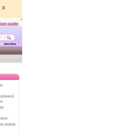
isite guidée
457
inscrites
er
prévenir
es
use
réels
re victime