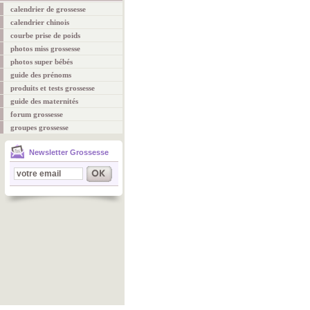
calendrier de grossesse
calendrier chinois
courbe prise de poids
photos miss grossesse
photos super bébés
guide des prénoms
produits et tests grossesse
guide des maternités
forum grossesse
groupes grossesse
Newsletter Grossesse