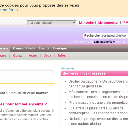
on de cookies pour vous proposer des services
paramètres.
M'inscrire
|
Me connecter
|
? V
747 541 947 899
calories brûlées
| 2 709 
ssesse
Maman & bébé
Beauté
Boutique
ages
Quizz
Astro
Jeux
Infos
s'abonner
dernières infos grossesse
Droitier ou gaucher ? On peut l'observ
pendant la grossesse
Médicaments: des pictogrammes pour 
ant au mot-clé
devenir maman
.
les femmes enceintes en cas de risqu
Pilule masculine : une piste promette
les pour tomber enceinte ?
Elle arrête la pilule parès 12 ans de
rs d'avoir un bébé semblent perdus, il
contraception. Les changements sont 
 tenter pour devenir maman. Voici les
Un foetus protège avec son dos sa mè
ugmenteront vos chances de combler
d'une rupture utérine