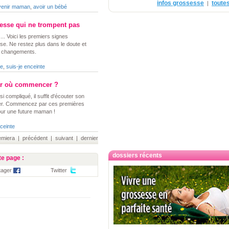
infos grossesse
toutes
|
venir maman
,
avoir un bébé
esse qui ne trompent pas
... Voici les premiers signes
e. Ne restez plus dans le doute et
s changements.
se
,
suis-je enceinte
par où commencer ?
 compliqué, il suffit d'écouter son
ser. Commencez par ces premières
our une future maman !
ceinte
iera | précédent | suivant | dernier
dossiers récents
e page :
tager
Twitter