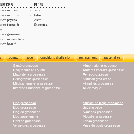
SSIERS
PLUS
siers minceur
Jeux
siers nutrition
Infos
siers psycho
Astro
siers forme &
Shopping
té
siers grossesse
siers maman bébé
siers beauté
s
contact
aide
conditions d'utilisation
recrutement
partenaires
Santé grossesse
Alimentation grossesse
Risque fausse couche
Aliments interdits grossesse
Maux de la grossesse
Fer et grossesse
Echographie grossesse
Nutrition grossesse
Médicaments et grossesse
Vitamines grossesse
Infections urinaires et grossesse
Acide folique
Blog grossesse
Articles de blogs grossesse
Blog grossesse
Sucette bébé
Blog de grossesse
Nausées grossesse
Blog sage femme
Alcool et grossesse
Deni de grossesse
Tabac grossesse
Vergétures grossesse
Prise de poids grossesse