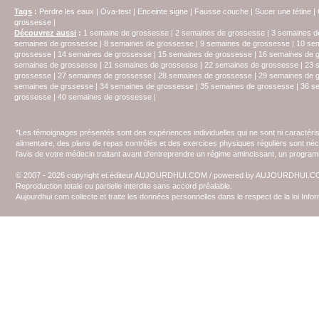
Tags
:
Perdre les eaux
|
Ova-test
|
Enceinte signe
|
Fausse couche
|
Sucer une tétine
|
grossesse
|
Découvrez aussi
:
1 semaine de grossesse
|
2 semaines de grossesse
|
3 semaines d
semaines de grossesse
|
8 semaines de grossesse
|
9 semaines de grossesse
|
10 se
grossesse
|
14 semaines de grossesse
|
15 semaines de grossesse
|
16 semaines de 
semaines de grossesse
|
21 semaines de grossesse
|
22 semaines de grossesse
|
23 
grossesse
|
27 semaines de grossesse
|
28 semaines de grossesse
|
29 semaines de 
semaines de grssesse
|
34 semaines de grossesse
|
35 semaines de grossesse
|
36 s
grossesse
|
40 semaines de grossesse
|
*Les témoignages présentés sont des expériences individuelles qui ne sont ni caractéri
alimentaire, des plans de repas contrôlés et des exercices physiques réguliers sont n
l'avis de votre médecin traitant avant d'entreprendre un régime amincissant, un programm
© 2007 - 2026 copyright et éditeur AUJOURDHUI.COM / powered by AUJOURDHUI.
Reproduction totale ou partielle interdite sans accord préalable.
Aujourdhui.com collecte et traite les données personnelles dans le respect de la loi Inf