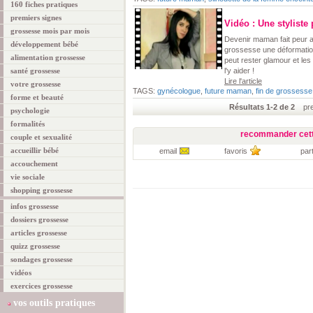
160 fiches pratiques
premiers signes
Vidéo : Une stylist
grossesse mois par mois
Devenir maman fait peur a
développement bébé
grossesse une déformatio
alimentation grossesse
peut rester glamour et le
santé grossesse
l'y aider !
Lire l'article
votre grossesse
TAGS:
gynécologue
,
future maman
,
fin de grossesse
forme et beauté
Résultats 1-2 de 2
prem
psychologie
formalités
recommander cett
couple et sexualité
accueillir bébé
email
favoris
par
accouchement
vie sociale
shopping grossesse
infos grossesse
dossiers grossesse
articles grossesse
quizz grossesse
sondages grossesse
vidéos
exercices grossesse
vos outils pratiques