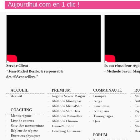
Aujourdhui.com en 1 clic !
Service Client
ils ont réussi leur rég
"Jean-Michel Berille, le responsable
- Méthode Savoir Maig
des télé-conseillers."
ACCUEIL
PREMIUM
COMMUNAUTÉ
RU
Accueil
Régime Savoir Maigrir
Groupes
Min
Méthode Montignac
Blogs
Nut
Méthode MentalSlim
Rencontres
Cui
COACHING
Méthode Slim Data
Bons plans
Psy
Menus régime
Méthodes Naturelles
Témoignages
For
Liste de courses
Méthode Chrono-
Quiz
Gro
Suivi des mensurations
Géno-Nutrition
Ma
Réglette de régime
Coaching Grossesse
Bea
FORUM
Exercices physiques