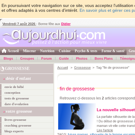
En poursuivant votre navigation sur ce site, vous acceptez l'utilisati
et offres adaptés à vos centres d'intérêt.
En savoir plus et gérer ces 
Vendredi 7 août 2026
- Bonne fête aux
Didier
Accueil
Minceur
Nutrition
Cuisine
Psycho & tests
Forme & santé
Gro
Blogs
Groupes
Forum
Guide
Photos
Bons Plans
Témoign
Accueil
>
Grossesse
> Tag "fin de grossesse"
GROSSESSE
désir d'enfant
envie de bébé
fin de grossesse
conception
Retrouvez ci-dessous les
2
articles corespond
tests de grossesse
date d'ovulation
La nouvelle silhoue
votre grossesse
La parfaite silhouette de l
livres grossesse
! Du début de grossesse à
coaching grossesse
maman vit-elle cette tran
Lire l'article
blogs experts
TAGS:
future maman
,
silhouette de la femme enceint