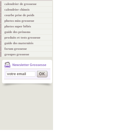
calendrier de grossesse
calendrier chinois
courbe prise de poids
photos miss grossesse
photos super bébés
guide des prénoms
produits et tests grossesse
guide des maternités
forum grossesse
groupes grossesse
Newsletter Grossesse