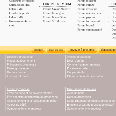
Compteur de calories
Forum minceur
FORUM PREMIUM
DO
Calcul poids idéal
Forum cuisine
Calcul IMC
Forum Savoir Maigrir
Forum grossesse
Dos
Courbe de poids
Forum Montignac
Forum maman bébé
Dos
Calcul IMG
Forum MentalSlim
Forum psycho
Dos
Grossesse mois par
Forum SLIM data
Forum forme santé
Dos
mois
Forum beauté
san
Forum communauté
Dos
Dos
Dos
accueil
plan du site
envoyer à une amie
témoignage
Dossiers grossesse
Articles grossesse
Modes accouchement
Désir d'enfant
Précautions grossesse
Comment tomber enceinte
Droits grossesse
Enceinte et belle
Bien accoucher
Couple stérile
Enceinte et mode
Choisir le sexe de son enfant
Forum grossesse
Discussions de forums
Envie de bébé et de devenir maman
Avoir un bébé
Être enceinte et bien vivre sa grossesse
Déni de grossesse
Accouchement et la naissance de bébé
Saute d'humeur pendant la grossesse
Autour de bébé
Enceinte et test de grossesse négatif
Symptome femme enceinte
Symptome femme enceinte