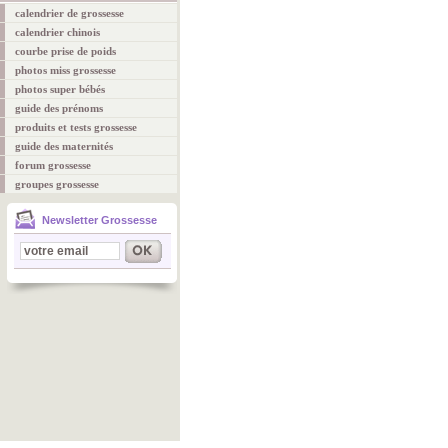
calendrier de grossesse
calendrier chinois
courbe prise de poids
photos miss grossesse
photos super bébés
guide des prénoms
produits et tests grossesse
guide des maternités
forum grossesse
groupes grossesse
Newsletter Grossesse