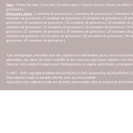
Tags
:
Perdre les eaux
|
Ova-test
|
Enceinte signe
|
Fausse couche
|
Sucer une tétine
|
grossesse
|
Découvrez aussi
:
1 semaine de grossesse
|
2 semaines de grossesse
|
3 semaines d
semaines de grossesse
|
8 semaines de grossesse
|
9 semaines de grossesse
|
10 se
grossesse
|
14 semaines de grossesse
|
15 semaines de grossesse
|
16 semaines de 
semaines de grossesse
|
21 semaines de grossesse
|
22 semaines de grossesse
|
23 
grossesse
|
27 semaines de grossesse
|
28 semaines de grossesse
|
29 semaines de 
semaines de grssesse
|
34 semaines de grossesse
|
35 semaines de grossesse
|
36 s
grossesse
|
40 semaines de grossesse
|
*Les témoignages présentés sont des expériences individuelles qui ne sont ni caractéri
alimentaire, des plans de repas contrôlés et des exercices physiques réguliers sont n
l'avis de votre médecin traitant avant d'entreprendre un régime amincissant, un programm
© 2007 - 2026 copyright et éditeur AUJOURDHUI.COM / powered by AUJOURDHUI.
Reproduction totale ou partielle interdite sans accord préalable.
Aujourdhui.com collecte et traite les données personnelles dans le respect de la loi Inf