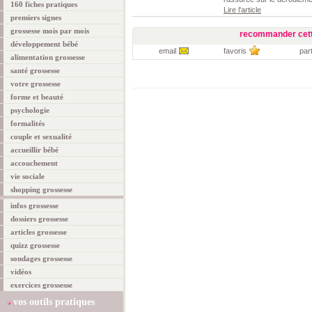
160 fiches pratiques
Lire l'article
premiers signes
grossesse mois par mois
recommander cett
développement bébé
email
favoris
par
alimentation grossesse
santé grossesse
votre grossesse
forme et beauté
psychologie
formalités
couple et sexualité
accueillir bébé
accouchement
vie sociale
shopping grossesse
infos grossesse
dossiers grossesse
articles grossesse
quizz grossesse
sondages grossesse
vidéos
exercices grossesse
vos outils pratiques