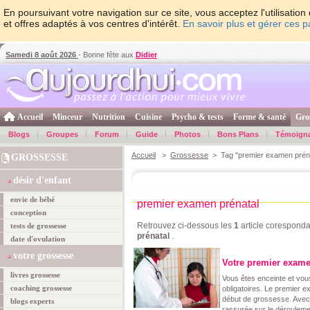
En poursuivant votre navigation sur ce site, vous acceptez l'utilisati
et offres adaptés à vos centres d'intérêt.
En savoir plus et gérer ces 
Samedi 8 août 2026
- Bonne fête aux
Didier
Accueil
Minceur
Nutrition
Cuisine
Psycho & tests
Forme & santé
Gro
Blogs
Groupes
Forum
Guide
Photos
Bons Plans
Témoign
Accueil
>
Grossesse
> Tag "premier examen préna
GROSSESSE
désir d'enfant
envie de bébé
premier examen prénatal
conception
Retrouvez ci-dessous les
1
article coresponda
tests de grossesse
prénatal
.
date d'ovulation
votre grossesse
Votre premier exame
livres grossesse
Vous êtes enceinte et vo
coaching grossesse
obligatoires. Le premier e
début de grossesse. Avec 
blogs experts
rassurée sur le dérouleme