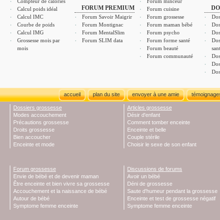
Compteur de calories
Forum minceur
FORUM PREMIUM
DO
Calcul poids idéal
Forum cuisine
Calcul IMC
Forum Savoir Maigrir
Forum grossesse
Dos
Courbe de poids
Forum Montignac
Forum maman bébé
Dos
Calcul IMG
Forum MentalSlim
Forum psycho
Dos
Grossesse mois par
Forum SLIM data
Forum forme santé
Dos
mois
Forum beauté
san
Forum communauté
Dos
Dos
Dos
accueil
plan du site
envoyer à une amie
témoignage
Dossiers grossesse
Articles grossesse
Modes accouchement
Désir d'enfant
Précautions grossesse
Comment tomber enceinte
Droits grossesse
Enceinte et belle
Bien accoucher
Couple stérile
Enceinte et mode
Choisir le sexe de son enfant
Forum grossesse
Discussions de forums
Envie de bébé et de devenir maman
Avoir un bébé
Être enceinte et bien vivre sa grossesse
Déni de grossesse
Accouchement et la naissance de bébé
Saute d'humeur pendant la grossesse
Autour de bébé
Enceinte et test de grossesse négatif
Symptome femme enceinte
Symptome femme enceinte