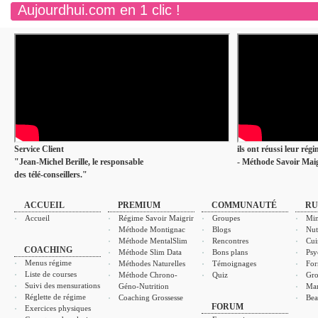
Aujourdhui.com en 1 clic !
Service Client
ils ont réussi leur rég
"Jean-Michel Berille, le responsable
- Méthode Savoir Maig
des télé-conseillers."
ACCUEIL
PREMIUM
COMMUNAUTÉ
RU
Accueil
Régime Savoir Maigrir
Groupes
Min
Méthode Montignac
Blogs
Nut
Méthode MentalSlim
Rencontres
Cui
COACHING
Méthode Slim Data
Bons plans
Psy
Menus régime
Méthodes Naturelles
Témoignages
For
Liste de courses
Méthode Chrono-
Quiz
Gro
Suivi des mensurations
Géno-Nutrition
Ma
Réglette de régime
Coaching Grossesse
Bea
FORUM
Exercices physiques