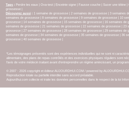
Tags
:
Perdre les eaux
|
Ova-test
|
Enceinte signe
|
Fausse couche
|
Sucer une tétine
|
grossesse
|
Découvrez aussi
:
1 semaine de grossesse
|
2 semaines de grossesse
|
3 semaines d
semaines de grossesse
|
8 semaines de grossesse
|
9 semaines de grossesse
|
10 se
grossesse
|
14 semaines de grossesse
|
15 semaines de grossesse
|
16 semaines de 
semaines de grossesse
|
21 semaines de grossesse
|
22 semaines de grossesse
|
23 
grossesse
|
27 semaines de grossesse
|
28 semaines de grossesse
|
29 semaines de 
semaines de grssesse
|
34 semaines de grossesse
|
35 semaines de grossesse
|
36 s
grossesse
|
40 semaines de grossesse
|
*Les témoignages présentés sont des expériences individuelles qui ne sont ni caractéri
alimentaire, des plans de repas contrôlés et des exercices physiques réguliers sont n
l'avis de votre médecin traitant avant d'entreprendre un régime amincissant, un programm
© 2007 - 2026 copyright et éditeur AUJOURDHUI.COM / powered by AUJOURDHUI.
Reproduction totale ou partielle interdite sans accord préalable.
Aujourdhui.com collecte et traite les données personnelles dans le respect de la loi Inf