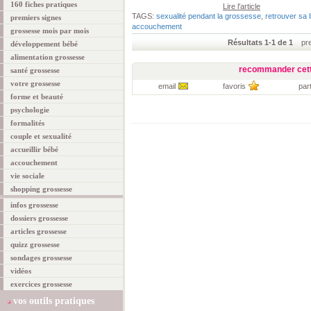
160 fiches pratiques
Lire l'article
TAGS:
sexualité pendant la grossesse
,
retrouver sa l
premiers signes
accouchement
grossesse mois par mois
Résultats 1-1 de 1
prem
développement bébé
alimentation grossesse
recommander cett
santé grossesse
votre grossesse
email
favoris
par
forme et beauté
psychologie
formalités
couple et sexualité
accueillir bébé
accouchement
vie sociale
shopping grossesse
infos grossesse
dossiers grossesse
articles grossesse
quizz grossesse
sondages grossesse
vidéos
exercices grossesse
vos outils pratiques