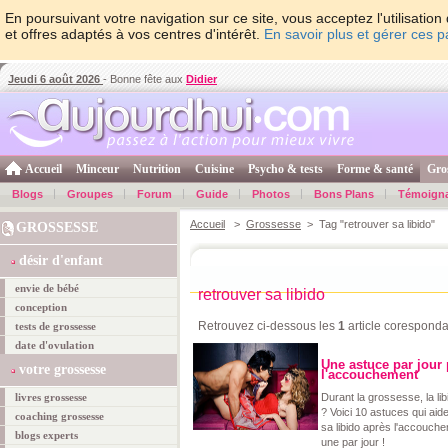
En poursuivant votre navigation sur ce site, vous acceptez l'utilisati
et offres adaptés à vos centres d'intérêt.
En savoir plus et gérer ces 
Jeudi 6 août 2026
- Bonne fête aux
Didier
Accueil
Minceur
Nutrition
Cuisine
Psycho & tests
Forme & santé
Gro
Blogs
Groupes
Forum
Guide
Photos
Bons Plans
Témoign
Accueil
>
Grossesse
> Tag "retrouver sa libido"
GROSSESSE
désir d'enfant
envie de bébé
retrouver sa libido
conception
Retrouvez ci-dessous les
1
article coresponda
tests de grossesse
date d'ovulation
Une astuce par jour 
votre grossesse
l'accouchement
livres grossesse
Durant la grossesse, la li
? Voici 10 astuces qui aid
coaching grossesse
sa libido après l'accouch
blogs experts
une par jour !