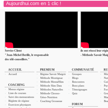
Aujourdhui.com en 1 clic !
Service Client
ils ont réussi leur rég
"Jean-Michel Berille, le responsable
- Méthode Savoir Maig
des télé-conseillers."
ACCUEIL
PREMIUM
COMMUNAUTÉ
RU
Accueil
Régime Savoir Maigrir
Groupes
Min
Méthode Montignac
Blogs
Nut
Méthode MentalSlim
Rencontres
Cui
COACHING
Méthode Slim Data
Bons plans
Psy
Menus régime
Méthodes Naturelles
Témoignages
For
Liste de courses
Méthode Chrono-
Quiz
Gro
Suivi des mensurations
Géno-Nutrition
Ma
Réglette de régime
Coaching Grossesse
Bea
FORUM
Exercices physiques