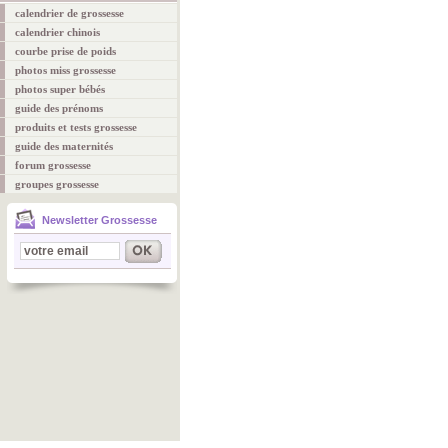
calendrier de grossesse
calendrier chinois
courbe prise de poids
photos miss grossesse
photos super bébés
guide des prénoms
produits et tests grossesse
guide des maternités
forum grossesse
groupes grossesse
Newsletter Grossesse