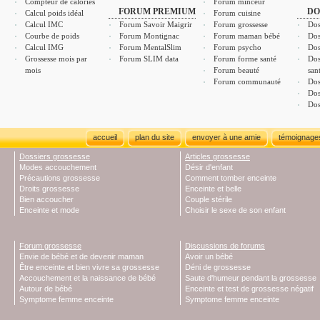
Compteur de calories
Forum minceur
FORUM PREMIUM
DO
Calcul poids idéal
Forum cuisine
Calcul IMC
Forum Savoir Maigrir
Forum grossesse
Dos
Courbe de poids
Forum Montignac
Forum maman bébé
Dos
Calcul IMG
Forum MentalSlim
Forum psycho
Dos
Grossesse mois par
Forum SLIM data
Forum forme santé
Dos
mois
Forum beauté
san
Forum communauté
Dos
Dos
Dos
accueil
plan du site
envoyer à une amie
témoignage
Dossiers grossesse
Articles grossesse
Modes accouchement
Désir d'enfant
Précautions grossesse
Comment tomber enceinte
Droits grossesse
Enceinte et belle
Bien accoucher
Couple stérile
Enceinte et mode
Choisir le sexe de son enfant
Forum grossesse
Discussions de forums
Envie de bébé et de devenir maman
Avoir un bébé
Être enceinte et bien vivre sa grossesse
Déni de grossesse
Accouchement et la naissance de bébé
Saute d'humeur pendant la grossesse
Autour de bébé
Enceinte et test de grossesse négatif
Symptome femme enceinte
Symptome femme enceinte