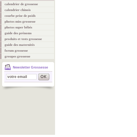
calendrier de grossesse
calendrier chinois
courbe prise de poids
photos miss grossesse
photos super bébés
guide des prénoms
produits et tests grossesse
guide des maternités
forum grossesse
groupes grossesse
Newsletter Grossesse