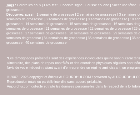
Tags
:
Perdre les eaux
|
Ova-test
|
Enceinte signe
|
Fausse couche
|
Sucer une tétine
|
grossesse
|
Découvrez aussi
:
1 semaine de grossesse
|
2 semaines de grossesse
|
3 semaines d
semaines de grossesse
|
8 semaines de grossesse
|
9 semaines de grossesse
|
10 se
grossesse
|
14 semaines de grossesse
|
15 semaines de grossesse
|
16 semaines de 
semaines de grossesse
|
21 semaines de grossesse
|
22 semaines de grossesse
|
23 
grossesse
|
27 semaines de grossesse
|
28 semaines de grossesse
|
29 semaines de 
semaines de grssesse
|
34 semaines de grossesse
|
35 semaines de grossesse
|
36 s
grossesse
|
40 semaines de grossesse
|
*Les témoignages présentés sont des expériences individuelles qui ne sont ni caractéri
alimentaire, des plans de repas contrôlés et des exercices physiques réguliers sont n
l'avis de votre médecin traitant avant d'entreprendre un régime amincissant, un programm
© 2007 - 2026 copyright et éditeur AUJOURDHUI.COM / powered by AUJOURDHUI.
Reproduction totale ou partielle interdite sans accord préalable.
Aujourdhui.com collecte et traite les données personnelles dans le respect de la loi Inf