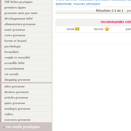
160 fiches pratiques
abdominale
,
muscles périnéaux
premiers signes
Résultats 1-1 de 1
prem
grossesse mois par mois
développement bébé
recommander cett
alimentation grossesse
email
favoris
par
santé grossesse
votre grossesse
forme et beauté
psychologie
formalités
couple et sexualité
accueillir bébé
accouchement
vie sociale
shopping grossesse
infos grossesse
dossiers grossesse
articles grossesse
quizz grossesse
sondages grossesse
vidéos
exercices grossesse
vos outils pratiques