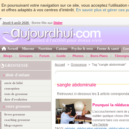
En poursuivant votre navigation sur ce site, vous acceptez l'utilisati
et offres adaptés à vos centres d'intérêt.
En savoir plus et gérer ces 
Jeudi 6 août 2026
- Bonne fête aux
Didier
Accueil
Minceur
Nutrition
Cuisine
Psycho & tests
Forme & santé
Gro
Blogs
Groupes
Forum
Guide
Photos
Bons Plans
Témoign
Accueil
>
Grossesse
> Tag "sangle abdominale"
GROSSESSE
désir d'enfant
envie de bébé
sangle abdominale
conception
Retrouvez ci-dessous les
1
article coresponda
tests de grossesse
date d'ovulation
Pourquoi la rééducat
votre grossesse
L'accouchement vient de pa
livres grossesse
oublier quelque chose d'im
coaching grossesse
comment faire ces exercic
Lire l'article
blogs experts
TAGS:
périnée
,
rééducation périnéale
,
rééducation p