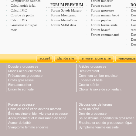
Compteur de calories
Forum minceur
FORUM PREMIUM
DO
Calcul poids idéal
Forum cuisine
Calcul IMC
Forum Savoir Maigrir
Forum grossesse
Dos
Courbe de poids
Forum Montignac
Forum maman bébé
Dos
Calcul IMG
Forum MentalSlim
Forum psycho
Dos
Grossesse mois par
Forum SLIM data
Forum forme santé
Dos
mois
Forum beauté
san
Forum communauté
Dos
Dos
Dos
accueil
plan du site
envoyer à une amie
témoignage
Dossiers grossesse
Articles grossesse
Modes accouchement
Désir d'enfant
Précautions grossesse
Comment tomber enceinte
Droits grossesse
Enceinte et belle
Bien accoucher
Couple stérile
Enceinte et mode
Choisir le sexe de son enfant
Forum grossesse
Discussions de forums
Envie de bébé et de devenir maman
Avoir un bébé
Être enceinte et bien vivre sa grossesse
Déni de grossesse
Accouchement et la naissance de bébé
Saute d'humeur pendant la grossesse
Autour de bébé
Enceinte et test de grossesse négatif
Symptome femme enceinte
Symptome femme enceinte