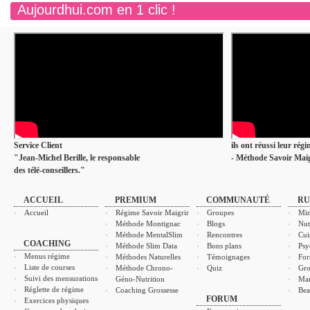
Aujourdhui.com en 1 clic !
Service Client
ils ont réussi leur rég
"Jean-Michel Berille, le responsable
- Méthode Savoir Maig
des télé-conseillers."
ACCUEIL
PREMIUM
COMMUNAUTÉ
RU
Accueil
Régime Savoir Maigrir
Groupes
Min
Méthode Montignac
Blogs
Nut
Méthode MentalSlim
Rencontres
Cui
COACHING
Méthode Slim Data
Bons plans
Psy
Menus régime
Méthodes Naturelles
Témoignages
For
Liste de courses
Méthode Chrono-
Quiz
Gro
Suivi des mensurations
Géno-Nutrition
Ma
Réglette de régime
Coaching Grossesse
Bea
FORUM
Exercices physiques