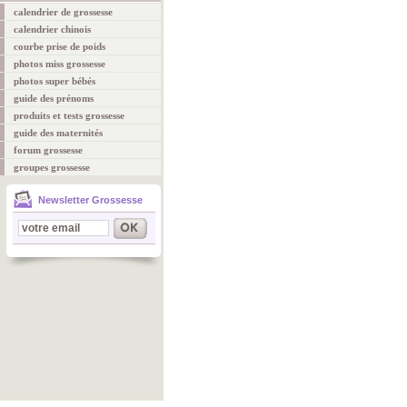
calendrier de grossesse
calendrier chinois
courbe prise de poids
photos miss grossesse
photos super bébés
guide des prénoms
produits et tests grossesse
guide des maternités
forum grossesse
groupes grossesse
Newsletter Grossesse