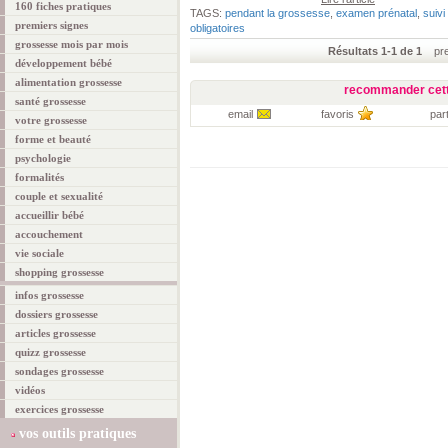
160 fiches pratiques
TAGS:
pendant la grossesse
,
examen prénatal
,
suiv
premiers signes
obligatoires
grossesse mois par mois
Résultats 1-1 de 1
prem
développement bébé
alimentation grossesse
recommander cett
santé grossesse
email
favoris
par
votre grossesse
forme et beauté
psychologie
formalités
couple et sexualité
accueillir bébé
accouchement
vie sociale
shopping grossesse
infos grossesse
dossiers grossesse
articles grossesse
quizz grossesse
sondages grossesse
vidéos
exercices grossesse
vos outils pratiques