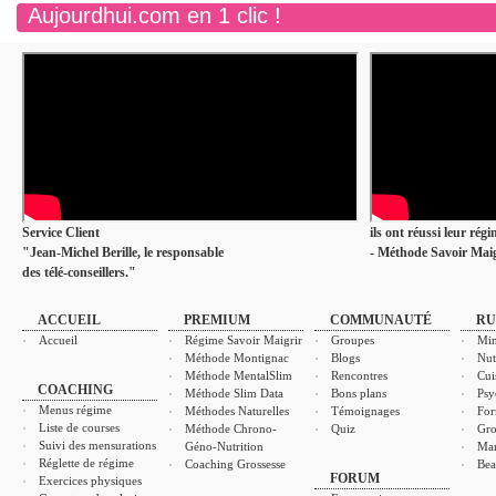
Aujourdhui.com en 1 clic !
Service Client
ils ont réussi leur rég
"Jean-Michel Berille, le responsable
- Méthode Savoir Maig
des télé-conseillers."
ACCUEIL
PREMIUM
COMMUNAUTÉ
RU
Accueil
Régime Savoir Maigrir
Groupes
Min
Méthode Montignac
Blogs
Nut
Méthode MentalSlim
Rencontres
Cui
COACHING
Méthode Slim Data
Bons plans
Psy
Menus régime
Méthodes Naturelles
Témoignages
For
Liste de courses
Méthode Chrono-
Quiz
Gro
Suivi des mensurations
Géno-Nutrition
Ma
Réglette de régime
Coaching Grossesse
Bea
FORUM
Exercices physiques