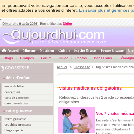
En poursuivant votre navigation sur ce site, vous acceptez l'utilisati
et offres adaptés à vos centres d'intérêt.
En savoir plus et gérer ces 
Dimanche 9 août 2026
- Bonne fête aux
Didier
Accueil
Minceur
Nutrition
Cuisine
Psycho & tests
Forme & santé
Gro
Blogs
Groupes
Forum
Guide
Photos
Bons Plans
Témoign
Accueil
>
Grossesse
> Tag "visites médicales obli
GROSSESSE
désir d'enfant
envie de bébé
visites médicales obligatoires
conception
Retrouvez ci-dessous les
1
article coresponda
tests de grossesse
obligatoires
.
date d'ovulation
votre grossesse
Vos 7 visites médica
livres grossesse
Enceinte, c’est le moment
coaching grossesse
vous et de votre futur béb
médicales obligatoires !
blogs experts
Lire l'article