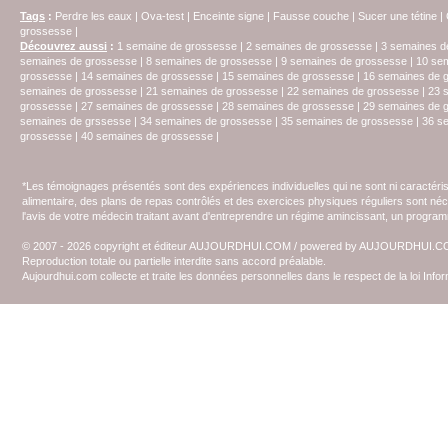
Tags
:
Perdre les eaux
|
Ova-test
|
Enceinte signe
|
Fausse couche
|
Sucer une tétine
|
grossesse
|
Découvrez aussi
:
1 semaine de grossesse
|
2 semaines de grossesse
|
3 semaines d
semaines de grossesse
|
8 semaines de grossesse
|
9 semaines de grossesse
|
10 se
grossesse
|
14 semaines de grossesse
|
15 semaines de grossesse
|
16 semaines de 
semaines de grossesse
|
21 semaines de grossesse
|
22 semaines de grossesse
|
23 
grossesse
|
27 semaines de grossesse
|
28 semaines de grossesse
|
29 semaines de 
semaines de grssesse
|
34 semaines de grossesse
|
35 semaines de grossesse
|
36 s
grossesse
|
40 semaines de grossesse
|
*Les témoignages présentés sont des expériences individuelles qui ne sont ni caractéri
alimentaire, des plans de repas contrôlés et des exercices physiques réguliers sont n
l'avis de votre médecin traitant avant d'entreprendre un régime amincissant, un programm
© 2007 - 2026 copyright et éditeur AUJOURDHUI.COM / powered by AUJOURDHUI.
Reproduction totale ou partielle interdite sans accord préalable.
Aujourdhui.com collecte et traite les données personnelles dans le respect de la loi Inf