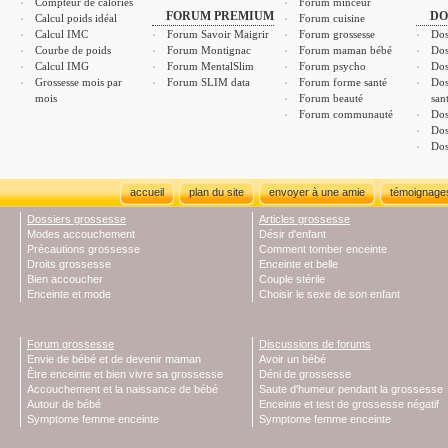
Compteur de calories
Forum minceur
FORUM PREMIUM
DO
Calcul poids idéal
Forum cuisine
Calcul IMC
Forum Savoir Maigrir
Forum grossesse
Dos
Courbe de poids
Forum Montignac
Forum maman bébé
Dos
Calcul IMG
Forum MentalSlim
Forum psycho
Dos
Grossesse mois par
Forum SLIM data
Forum forme santé
Dos
mois
Forum beauté
san
Forum communauté
Dos
Dos
Dos
accueil
plan du site
envoyer à une amie
témoignage
Dossiers grossesse
Articles grossesse
Modes accouchement
Désir d'enfant
Précautions grossesse
Comment tomber enceinte
Droits grossesse
Enceinte et belle
Bien accoucher
Couple stérile
Enceinte et mode
Choisir le sexe de son enfant
Forum grossesse
Discussions de forums
Envie de bébé et de devenir maman
Avoir un bébé
Être enceinte et bien vivre sa grossesse
Déni de grossesse
Accouchement et la naissance de bébé
Saute d'humeur pendant la grossesse
Autour de bébé
Enceinte et test de grossesse négatif
Symptome femme enceinte
Symptome femme enceinte