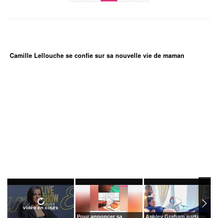
Camille Lellouche se confie sur sa nouvelle vie de maman
vidéo en cours
Pour annoncer sa
Ashley Graham partage
L