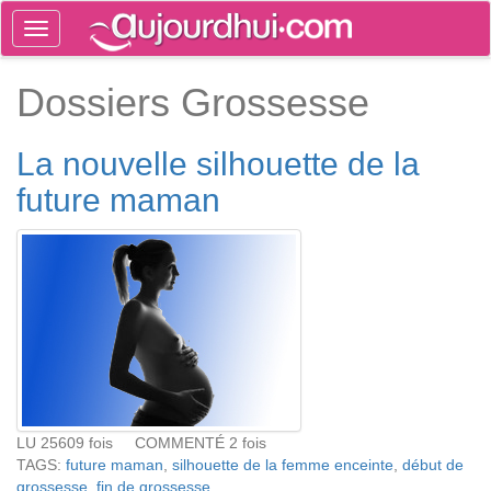
Toggle
navigation
Tog
Dossiers Grossesse
sea
La nouvelle silhouette de la
future maman
LU 25609 fois COMMENTÉ 2 fois
TAGS:
future maman
,
silhouette de la femme enceinte
,
début de
grossesse
,
fin de grossesse