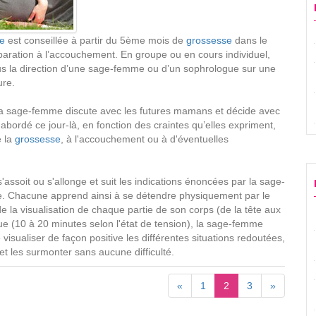
le
est conseillée à partir du 5ème mois de
grossesse
dans le
aration à l’accouchement. En groupe ou en cours individuel,
us la direction d’une sage-femme ou d’un sophrologue sur une
ure.
a sage-femme discute avec les futures mamans et décide avec
abordé ce jour-là, en fonction des craintes qu’elles expriment,
e la
grossesse
, à l'accouchement ou à d'éventuelles
'assoit ou s'allonge et suit les indications énoncées par la sage-
. Chacune apprend ainsi à se détendre physiquement par le
 de la visualisation de chaque partie de son corps (de la tête aux
ue (10 à 20 minutes selon l'état de tension), la sage-femme
isualiser de façon positive les différentes situations redoutées,
 et les surmonter sans aucune difficulté.
«
1
2
3
»