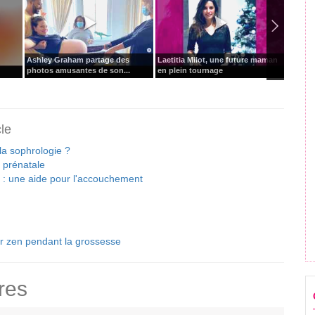
Ashley Graham partage des
Laetitia Milot, une future maman
Anti-t
photos amusantes de son...
en plein tournage
gourma
cle
la sophrologie ?
 prénatale
 : une aide pour l'accouchement
er zen pendant la grossesse
res