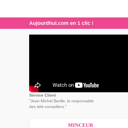
Aujourdhui.com en 1 clic !
Service Client
"Jean-Michel Berille, le responsable
des télé-conseillers."
MINCEUR