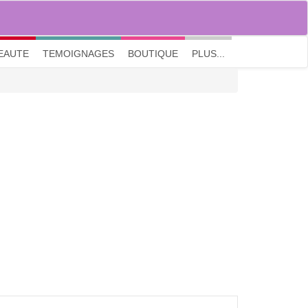
M'inscrire
|
Me connecter
|
? Visite guidée
EAUTE
TEMOIGNAGES
BOUTIQUE
PLUS...