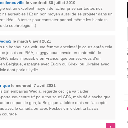
ecileneuville
le vendredi 30 juillet 2010
ie est un excellent moyen de lâcher prise sur toutes nos
ins agréables ! Et un bon moyen aussi de se projeter dans un
 idéal ! A tester pour constater par soi-même les bienfaits
 de sophrologie ! :)
edia2
le mardi 6 avril 2021
urs un bonheur de voir une femme enceinte! je cours après cela
 que je suis en PMA, le gygy nous envoie en maternité de
n GPA hélas impossible en France, que pensez-vous d'un
n Belgique, espagne avec Eugin ou Girex, ou Ukraine avec
inic dont parlait Lydie
rique
le mercredi 7 avril 2021
s ton embarras Wedia, regarde ceci ça va t'aider
e-porteuse-centre.fr/ pour ton souci GPA, mais déjà sache que
autorise pas de gpa, la Belgique la tolère mais ne l'accepte
is avec le canada ou avec Feskov clinic dont tu faisais
on courage
1