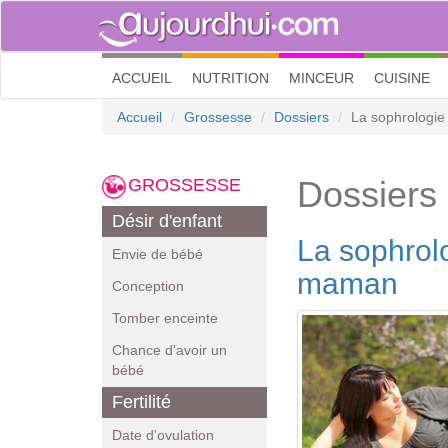
(current)
ACCUEIL
NUTRITION
MINCEUR
CUISINE
Accueil
Grossesse
Dossiers
La sophrologie
Dossiers
GROSSESSE
Désir d'enfant
La sophrolo
Envie de bébé
maman
Conception
Tomber enceinte
Chance d'avoir un
bébé
Fertilité
Date d'ovulation