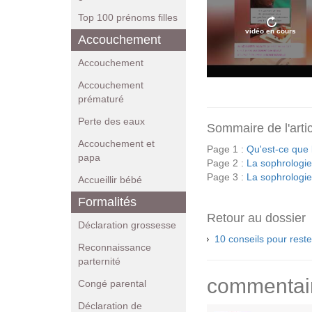
Top 100 prénoms filles
vidéo en cours
Accouchement
Accouchement
Accouchement
prématuré
Perte des eaux
Sommaire de l'arti
Accouchement et
Page 1 :
Qu'est-ce que 
papa
Page 2 :
La sophrologie
Page 3 :
La sophrologie
Accueillir bébé
Formalités
Retour au dossier
Déclaration grossesse
10 conseils pour rest
Reconnaissance
parternité
commentai
Congé parental
Déclaration de