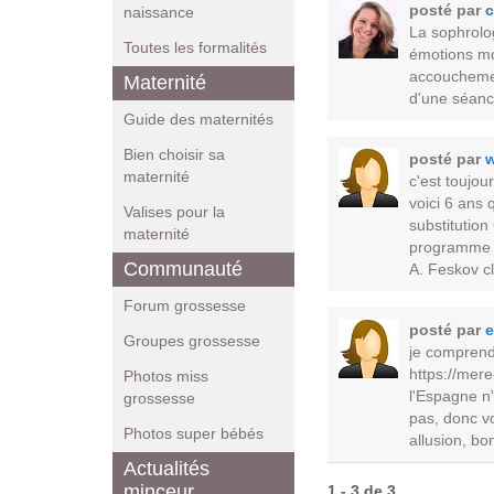
posté par
c
naissance
La sophrolog
Toutes les formalités
émotions mo
accouchement
Maternité
d'une séance
Guide des maternités
Bien choisir sa
posté par
w
maternité
c'est toujo
voici 6 ans
Valises pour la
substitutio
maternité
programme e
Communauté
A. Feskov cl
Forum grossesse
posté par
e
Groupes grossesse
je comprend
https://mer
Photos miss
l'Espagne n'
grossesse
pas, donc vo
Photos super bébés
allusion, b
Actualités
minceur
1 - 3 de 3