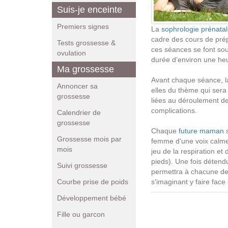
Suis-je enceinte
Premiers signes
La
sophrologie prénata
cadre des cours de prép
Tests grossesse &
ces séances se font so
ovulation
durée d’environ une he
Ma grossesse
Avant chaque séance, l
Annoncer sa
elles du thème qui sera 
grossesse
liées au déroulement d
complications.
Calendrier de
grossesse
Chaque
future maman
s
Grossesse mois par
femme d’une voix calme
mois
jeu de la respiration et
pieds). Une fois détend
Suivi grossesse
permettra à chacune de v
Courbe prise de poids
s'imaginant y faire face
Développement bébé
Fille ou garcon