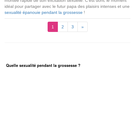
montée rapide de son excitation sexuelle. C’est donc le moment
idéal pour partager avec le futur papa des plaisirs intenses et une
sexualité épanouie pendant la grossesse
!
1
2
3
»
Quelle sexualité pendant la grossesse ?