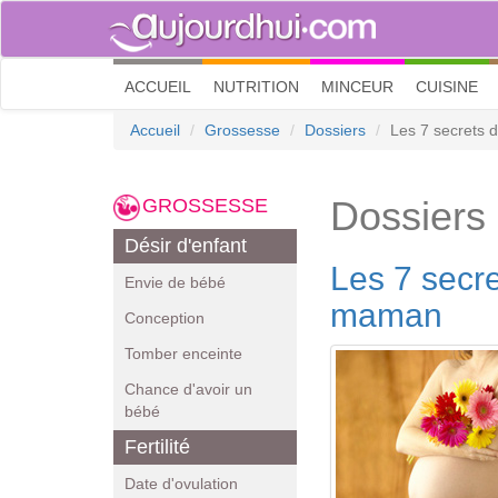
(current)
ACCUEIL
NUTRITION
MINCEUR
CUISINE
Accueil
Grossesse
Dossiers
Les 7 secrets 
Dossiers
GROSSESSE
Désir d'enfant
Les 7 secre
Envie de bébé
maman
Conception
Tomber enceinte
Chance d'avoir un
bébé
Fertilité
Date d'ovulation