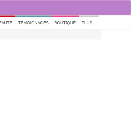
M'inscrire
|
Me connecter
|
? Visite guidée
EAUTE
TEMOIGNAGES
BOUTIQUE
PLUS...