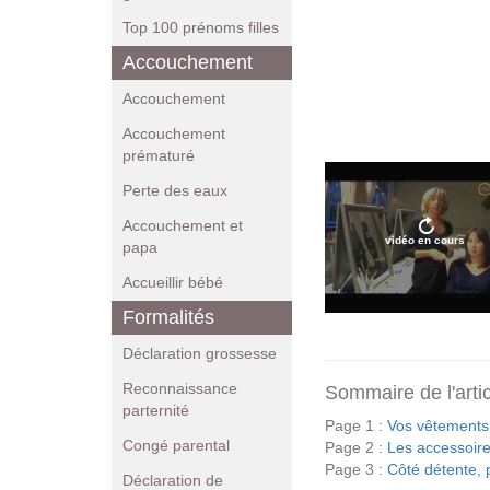
Top 100 prénoms filles
Accouchement
Accouchement
Accouchement
prématuré
Perte des eaux
Accouchement et
vidéo en cours
papa
Accueillir bébé
Formalités
Déclaration grossesse
Reconnaissance
Sommaire de l'arti
parternité
Page 1 :
Vos vêtements 
Congé parental
Page 2 :
Les accessoir
Page 3 :
Côté détente, 
Déclaration de