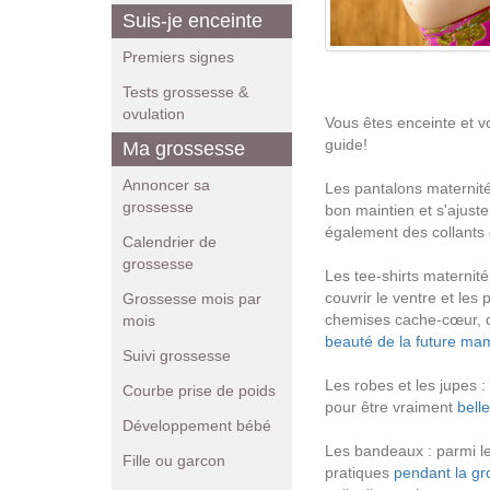
Suis-je enceinte
Premiers signes
Tests grossesse &
ovulation
Vous êtes enceinte et vo
guide!
Ma grossesse
Annoncer sa
Les pantalons maternité
grossesse
bon maintien et s'ajuste
également des collants
Calendrier de
grossesse
Les tee-shirts maternit
couvrir le ventre et les
Grossesse mois par
chemises cache-cœur, du 
mois
beauté de la future m
Suivi grossesse
Les robes et les jupes 
Courbe prise de poids
pour être vraiment
bell
Développement bébé
Les bandeaux : parmi l
Fille ou garcon
pratiques
pendant la g