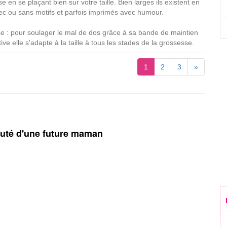
e en se plaçant bien sur votre taille. Bien larges ils existent en
vec ou sans motifs et parfois imprimés avec humour.
e : pour soulager le mal de dos grâce à sa bande de maintien
ive elle s'adapte à la taille à tous les stades de la grossesse.
1
2
3
»
auté d'une future maman