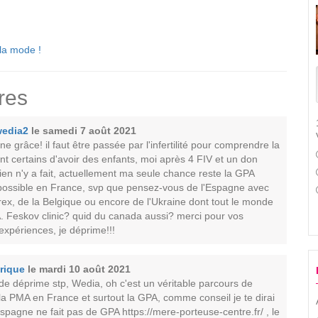
 la mode !
res
edia2
le samedi 7 août 2021
e grâce! il faut être passée par l'infertilité pour comprendre la
t certains d'avoir des enfants, moi après 4 FIV et un don
ien n'y a fait, actuellement ma seule chance reste la GPA
possible en France, svp que pensez-vous de l'Espagne avec
ex, de la Belgique ou encore de l'Ukraine dont tout le monde
A. Feskov clinic? quid du canada aussi? merci pour vos
expériences, je déprime!!!
rique
le mardi 10 août 2021
de déprime stp, Wedia, oh c'est un véritable parcours de
la PMA en France et surtout la GPA, comme conseil je te dirai
Espagne ne fait pas de GPA https://mere-porteuse-centre.fr/ , le