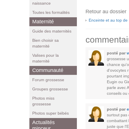
naissance
Retour au dossier
Toutes les formalités
Enceinte et au top de
Maternité
Guide des maternités
commentai
Bien choisir sa
maternité
posté par
w
Valises pour la
grossesse un
maternité
chance qu'on
Communauté
d'ovocytes r
pourtant im
Forum grossesse
Eugin ou Gir
parle avec 
Groupes grossesse
conseils ou 
Photos miss
grossesse
posté par
e
Photos super bébés
surtout pas 
combattant 
Actualités
juste que l'
minceur