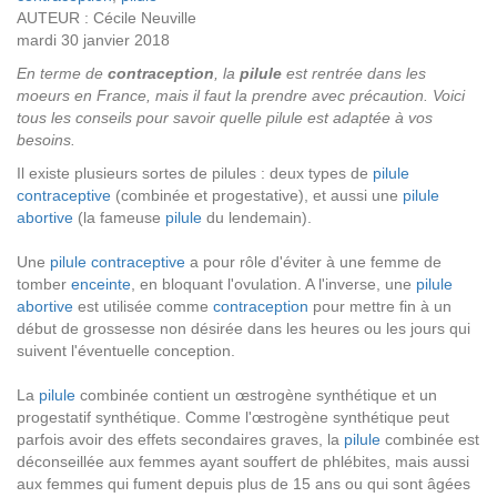
AUTEUR : Cécile Neuville
mardi 30 janvier 2018
En terme de
contraception
, la
pilule
est rentrée dans les
moeurs en France, mais il faut la prendre avec précaution. Voici
tous les conseils pour savoir quelle pilule est adaptée à vos
besoins.
Il existe plusieurs sortes de pilules : deux types de
pilule
contraceptive
(combinée et progestative), et aussi une
pilule
abortive
(la fameuse
pilule
du lendemain).
Une
pilule contraceptive
a pour rôle d'éviter à une femme de
tomber
enceinte
, en bloquant l'ovulation. A l'inverse, une
pilule
abortive
est utilisée comme
contraception
pour mettre fin à un
début de grossesse non désirée dans les heures ou les jours qui
suivent l'éventuelle conception.
La
pilule
combinée contient un œstrogène synthétique et un
progestatif synthétique. Comme l'œstrogène synthétique peut
parfois avoir des effets secondaires graves, la
pilule
combinée est
déconseillée aux femmes ayant souffert de phlébites, mais aussi
aux femmes qui fument depuis plus de 15 ans ou qui sont âgées