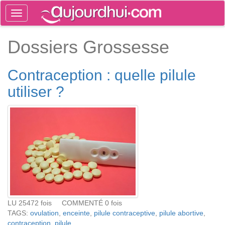
Toggle
navigation
Tog
Dossiers Grossesse
sea
Contraception : quelle pilule
utiliser ?
LU 25472 fois COMMENTÉ 0 fois
TAGS:
ovulation
,
enceinte
,
pilule contraceptive
,
pilule abortive
,
contraception
,
pilule