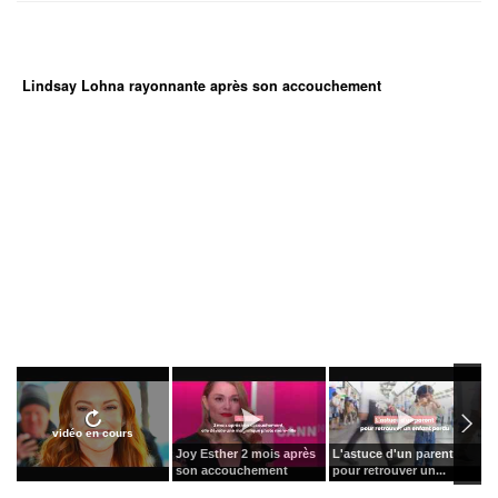
Lindsay Lohna rayonnante après son accouchement
vidéo en cours
Joy Esther 2 mois après
L'astuce d'un parent
L
son accouchement
pour retrouver un...
p