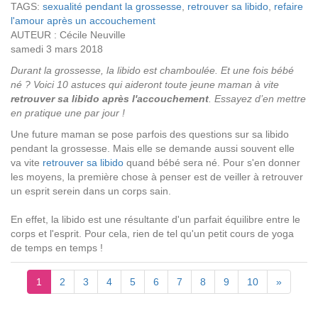
TAGS:
sexualité pendant la grossesse
,
retrouver sa libido
,
refaire
l'amour après un accouchement
AUTEUR : Cécile Neuville
samedi 3 mars 2018
Durant la grossesse, la libido est chamboulée. Et une fois bébé
né ? Voici 10 astuces qui aideront toute jeune maman à vite
retrouver sa libido après l'accouchement
. Essayez d’en mettre
en pratique une par jour !
Une future maman se pose parfois des questions sur sa libido
pendant la grossesse. Mais elle se demande aussi souvent elle
va vite
retrouver sa libido
quand bébé sera né. Pour s'en donner
les moyens, la première chose à penser est de veiller à retrouver
un esprit serein dans un corps sain.
En effet, la libido est une résultante d'un parfait équilibre entre le
corps et l'esprit. Pour cela, rien de tel qu'un petit cours de yoga
de temps en temps !
1
2
3
4
5
6
7
8
9
10
»