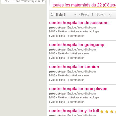
NIV1 - Unité d'obstétrique seule
toutes les maternités du 22 (Côtes
1 - 6 de 6
«
‹ Préc.
1
Suiv. ›
»
centre hospitalier de soissons
proposé par
Equipe Aujourdhui.com
NIV2 - Unité obstétrique et néonatologie
voir la fiche
commenter
centre hospitalier guingamp
proposé par
Equipe Aujourdhui.com
NIV1 - Unité d'obstétrique seule
voir la fiche
commenter
centre hospitalier lannion
proposé par
Equipe Aujourdhui.com
NIV1 - Unité d'obstétrique seule
voir la fiche
commenter
centre hospitalier rene pleven
proposé par
Equipe Aujourdhui.com
NIV2 - Unité obstétrique et néonatologie
voir la fiche
commenter
centre hospitalier y. le foll
proposé par
Equipe Aujourdhui.com