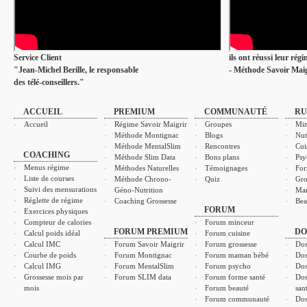
Service Client
ils ont réussi leur rég
"Jean-Michel Berille, le responsable
- Méthode Savoir Maig
des télé-conseillers."
ACCUEIL
PREMIUM
COMMUNAUTÉ
RU
Accueil
Régime Savoir Maigrir
Groupes
Min
Méthode Montignac
Blogs
Nut
Méthode MentalSlim
Rencontres
Cui
COACHING
Méthode Slim Data
Bons plans
Psy
Menus régime
Méthodes Naturelles
Témoignages
For
Liste de courses
Méthode Chrono-
Quiz
Gro
Suivi des mensurations
Géno-Nutrition
Ma
Réglette de régime
Coaching Grossesse
Bea
FORUM
Exercices physiques
Compteur de calories
Forum minceur
FORUM PREMIUM
DO
Calcul poids idéal
Forum cuisine
Calcul IMC
Forum Savoir Maigrir
Forum grossesse
Dos
Courbe de poids
Forum Montignac
Forum maman bébé
Dos
Calcul IMG
Forum MentalSlim
Forum psycho
Dos
Grossesse mois par
Forum SLIM data
Forum forme santé
Dos
mois
Forum beauté
san
Forum communauté
Dos