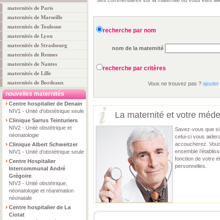
des commentaires sur la maternité où vous êtes all
maternités de Paris
maternités de Marseille
maternités de Toulouse
recherche par nom
maternités de Lyon
maternités de Strasbourg
nom de la maternité
maternités de Rennes
maternités de Nantes
recherche par critères
maternités de Lille
maternités de Bordeaux
Vous ne trouvez pas ?
ajouter
nouvelles maternités
Centre hospitalier de Denain
NIV1 - Unité d'obstétrique seule
La maternité et votre méde
Clinique Sarrus Teinturiers
NIV2 - Unité obstétrique et
Savez-vous que si 
néonatologie
celui-ci vous aider
accoucherez. Vous 
Clinique Albert Schweitzer
ensemble l’établis
NIV1 - Unité d'obstétrique seule
fonction de votre 
Centre Hospitalier
personnelles.
Intercommunal André
Grégoire
NIV3 - Unité obstétrique,
néonatologie et réanimation
néonatale
Centre hospitalier de La
Ciotat