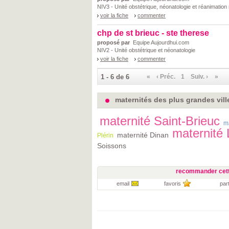
NIV3 - Unité obstétrique, néonatologie et réanimation
voir la fiche
commenter
chp de st brieuc - ste therese
proposé par
Equipe Aujourdhui.com
NIV2 - Unité obstétrique et néonatologie
voir la fiche
commenter
1 - 6 de 6
«
‹ Préc.
1
Suiv. ›
»
maternités des plus grandes vill
maternité Saint-Brieuc
m
maternité
maternité Dinan
Plérin
Soissons
recommander cett
email
favoris
par