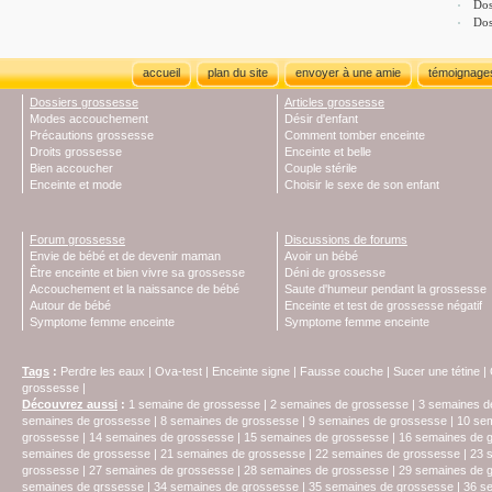
Dos
Dos
accueil
plan du site
envoyer à une amie
témoignage
Dossiers grossesse
Articles grossesse
Modes accouchement
Désir d'enfant
Précautions grossesse
Comment tomber enceinte
Droits grossesse
Enceinte et belle
Bien accoucher
Couple stérile
Enceinte et mode
Choisir le sexe de son enfant
Forum grossesse
Discussions de forums
Envie de bébé et de devenir maman
Avoir un bébé
Être enceinte et bien vivre sa grossesse
Déni de grossesse
Accouchement et la naissance de bébé
Saute d'humeur pendant la grossesse
Autour de bébé
Enceinte et test de grossesse négatif
Symptome femme enceinte
Symptome femme enceinte
Tags
:
Perdre les eaux
|
Ova-test
|
Enceinte signe
|
Fausse couche
|
Sucer une tétine
|
grossesse
|
Découvrez aussi
:
1 semaine de grossesse
|
2 semaines de grossesse
|
3 semaines d
semaines de grossesse
|
8 semaines de grossesse
|
9 semaines de grossesse
|
10 se
grossesse
|
14 semaines de grossesse
|
15 semaines de grossesse
|
16 semaines de 
semaines de grossesse
|
21 semaines de grossesse
|
22 semaines de grossesse
|
23 
grossesse
|
27 semaines de grossesse
|
28 semaines de grossesse
|
29 semaines de 
semaines de grssesse
|
34 semaines de grossesse
|
35 semaines de grossesse
|
36 s