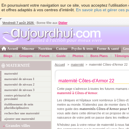
En poursuivant votre navigation sur ce site, vous acceptez l'utilisati
et offres adaptés à vos centres d'intérêt.
En savoir plus et gérer ces 
Vendredi 7 août 2026
- Bonne fête aux
Didier
Accueil
Minceur
Nutrition
Cuisine
Psycho & tests
Forme & santé
Gro
Blogs
Groupes
Forum
Guide
Photos
Bons Plans
Témoign
Accueil
>
maternité
> maternité Côtes-d'Armor 22
MATERNITÉ
maternité
maternité de niveau 1
maternité Côtes-d'Armor 22
maternité de niveau 2
Cette page s’adresse à toutes les futures mamans q
maternité de niveau 3
maternité à Côtes-d'Armor
.
centre périnatal de
proximité
Les cliniques et hôpitaux sont nombreux à Côtes-d
établissement de soin
mettre au monde. N’attendez pas de monter dans l’
pluridisciplinaires
notre guide des
maternités Côtes-d'Armor pour f
rechercher une maternité
vous aide dans cette démarche et se propose de vous
naissance de votre petit se passe dans les meilleur
ajouter une maternité
N’hésitez pas à votre retour de maternité à nous fair
Grandes villes