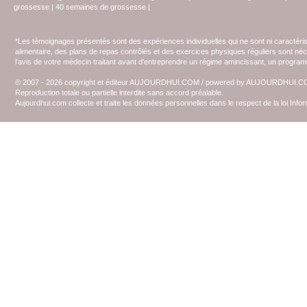
grossesse
|
40 semaines de grossesse
|
*Les témoignages présentés sont des expériences individuelles qui ne sont ni caractéri
alimentaire, des plans de repas contrôlés et des exercices physiques réguliers sont n
l'avis de votre médecin traitant avant d'entreprendre un régime amincissant, un programm
© 2007 - 2026 copyright et éditeur AUJOURDHUI.COM / powered by AUJOURDHUI.
Reproduction totale ou partielle interdite sans accord préalable.
Aujourdhui.com collecte et traite les données personnelles dans le respect de la loi Inf