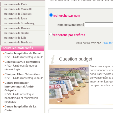
des commentaires sur la maternité où vous êtes all
maternités de Paris
maternités de Marseille
maternités de Toulouse
recherche par nom
maternités de Lyon
maternités de Strasbourg
nom de la maternité
maternités de Rennes
maternités de Nantes
recherche par critères
maternités de Lille
maternités de Bordeaux
Vous ne trouvez pas ?
ajouter
nouvelles maternités
Centre hospitalier de Denain
NIV1 - Unité d'obstétrique seule
Question budget
Clinique Sarrus Teinturiers
NIV2 - Unité obstétrique et
Savez-vous que dan
néonatologie
conventionnés, vo
débourser ? Alors 
Clinique Albert Schweitzer
conventionnée, la 
NIV1 - Unité d'obstétrique seule
importante. Les qu
Centre Hospitalier
compte dans le cho
Intercommunal André
Grégoire
NIV3 - Unité obstétrique,
néonatologie et réanimation
néonatale
Centre hospitalier de La
Ciotat