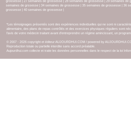
grossesse
|
27 semaines de grossesse
|
28 semaines de grossesse
|
29 semaines de 
semaines de grssesse
|
34 semaines de grossesse
|
35 semaines de grossesse
|
36 s
grossesse
|
40 semaines de grossesse
|
*Les témoignages présentés sont des expériences individuelles qui ne sont ni caractéri
alimentaire, des plans de repas contrôlés et des exercices physiques réguliers sont n
l'avis de votre médecin traitant avant d'entreprendre un régime amincissant, un programm
© 2007 - 2026 copyright et éditeur AUJOURDHUI.COM / powered by AUJOURDHUI.
Reproduction totale ou partielle interdite sans accord préalable.
Aujourdhui.com collecte et traite les données personnelles dans le respect de la loi Inf