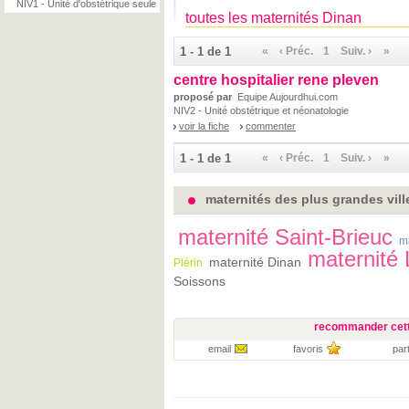
NIV1 - Unité d'obstétrique seule
toutes les maternités Dinan
1 - 1 de 1
«
‹ Préc.
1
Suiv. ›
»
centre hospitalier rene pleven
proposé par
Equipe Aujourdhui.com
NIV2 - Unité obstétrique et néonatologie
voir la fiche
commenter
1 - 1 de 1
«
‹ Préc.
1
Suiv. ›
»
maternités des plus grandes vill
maternité Saint-Brieuc
m
maternité
maternité Dinan
Plérin
Soissons
recommander cett
email
favoris
par