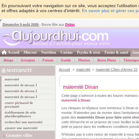
En poursuivant votre navigation sur ce site, vous acceptez l'utilisati
et offres adaptés à vos centres d'intérêt.
En savoir plus et gérer ces 
Dimanche 9 août 2026
- Bonne fête aux
Didier
Accueil
Minceur
Nutrition
Cuisine
Psycho & tests
Forme & santé
Gro
Blogs
Groupes
Forum
Guide
Photos
Bons Plans
Témoign
Accueil
>
maternité
>
maternité Côtes-d'Armor 22
MATERNITÉ
maternité
maternité de niveau 1
maternité Dinan
maternité de niveau 2
Cette page s’adresse à toutes les futures mamans q
maternité de niveau 3
maternité à Dinan
.
centre périnatal de
proximité
Les cliniques et hôpitaux sont nombreux à Dinan e
établissement de soin
monde. N’attendez pas de monter dans l’ambulance 
pluridisciplinaires
guide des
maternités Dinan pour faire votre cho
rechercher une maternité
cette démarche et se propose de vous faciliter la t
petit se passe dans les meilleures conditions possib
ajouter une maternité
N’hésitez pas à votre retour de maternité à nous fair
Grandes villes