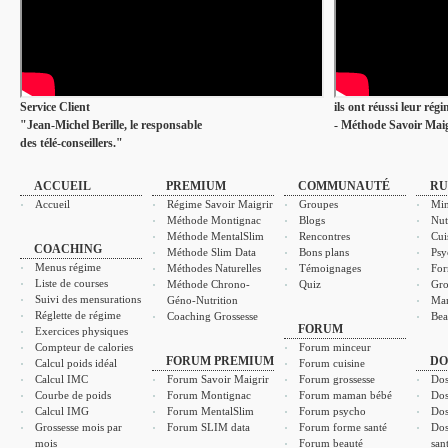
Service Client
ils ont réussi leur rég
"Jean-Michel Berille, le responsable
- Méthode Savoir Maig
des télé-conseillers."
ACCUEIL
PREMIUM
COMMUNAUTÉ
RU
Accueil
Régime Savoir Maigrir
Groupes
Min
Méthode Montignac
Blogs
Nut
Méthode MentalSlim
Rencontres
Cui
COACHING
Méthode Slim Data
Bons plans
Psy
Menus régime
Méthodes Naturelles
Témoignages
For
Liste de courses
Méthode Chrono-
Quiz
Gro
Suivi des mensurations
Géno-Nutrition
Ma
Réglette de régime
Coaching Grossesse
Bea
FORUM
Exercices physiques
Compteur de calories
Forum minceur
FORUM PREMIUM
DO
Calcul poids idéal
Forum cuisine
Calcul IMC
Forum Savoir Maigrir
Forum grossesse
Dos
Courbe de poids
Forum Montignac
Forum maman bébé
Dos
Calcul IMG
Forum MentalSlim
Forum psycho
Dos
Grossesse mois par
Forum SLIM data
Forum forme santé
Dos
mois
Forum beauté
san