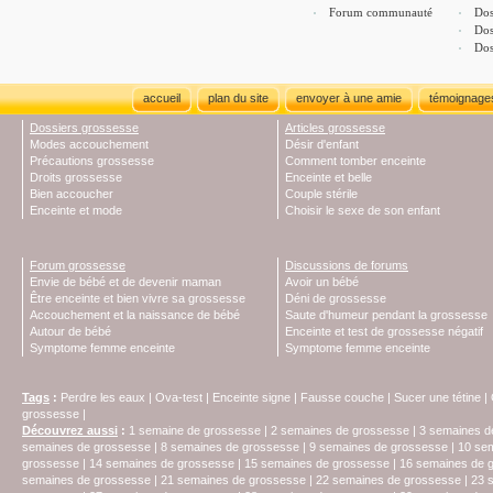
Forum communauté
Dos
Dos
Dos
accueil
plan du site
envoyer à une amie
témoignage
Dossiers grossesse
Articles grossesse
Modes accouchement
Désir d'enfant
Précautions grossesse
Comment tomber enceinte
Droits grossesse
Enceinte et belle
Bien accoucher
Couple stérile
Enceinte et mode
Choisir le sexe de son enfant
Forum grossesse
Discussions de forums
Envie de bébé et de devenir maman
Avoir un bébé
Être enceinte et bien vivre sa grossesse
Déni de grossesse
Accouchement et la naissance de bébé
Saute d'humeur pendant la grossesse
Autour de bébé
Enceinte et test de grossesse négatif
Symptome femme enceinte
Symptome femme enceinte
Tags
:
Perdre les eaux
|
Ova-test
|
Enceinte signe
|
Fausse couche
|
Sucer une tétine
|
grossesse
|
Découvrez aussi
:
1 semaine de grossesse
|
2 semaines de grossesse
|
3 semaines d
semaines de grossesse
|
8 semaines de grossesse
|
9 semaines de grossesse
|
10 se
grossesse
|
14 semaines de grossesse
|
15 semaines de grossesse
|
16 semaines de 
semaines de grossesse
|
21 semaines de grossesse
|
22 semaines de grossesse
|
23 