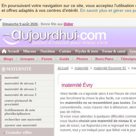
En poursuivant votre navigation sur ce site, vous acceptez l'utilisati
et offres adaptés à vos centres d'intérêt.
En savoir plus et gérer ces 
Dimanche 9 août 2026
- Bonne fête aux
Didier
Accueil
Minceur
Nutrition
Cuisine
Psycho & tests
Forme & santé
Gro
Blogs
Groupes
Forum
Guide
Photos
Bons Plans
Témoign
Accueil
>
maternité
>
maternité Essonne 91
> mat
MATERNITÉ
maternité
maternité de niveau 1
maternité Évry
maternité de niveau 2
Votre famille va s’agrandir alors il est l’heure de cho
maternité de niveau 3
pas forcément la chose la plus facile, car contrair
centre périnatal de
les
maternités ne se ressemblent pas toutes
. D
proximité
conventionnés, vous n’aurez rien à débourser, alors
établissement de soin
pas de même.
pluridisciplinaires
Si vous vous attendez à quelques difficultés comm
rechercher une maternité
vous faudra
choisir une maternité de niveau II
,
v
ajouter une maternité
pas de souci, car Aujourdui.com a regroupé les mat
suivent, tout y est indiqué pour que Bébé voit le jou
Grandes villes