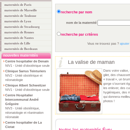
maternités de Paris
maternités de Marseille
recherche par nom
maternités de Toulouse
maternités de Lyon
nom de la maternité
maternités de Strasbourg
maternités de Rennes
recherche par critères
maternités de Nantes
maternités de Lille
Vous ne trouvez pas ?
ajouter
maternités de Bordeaux
nouvelles maternités
La valise de maman
Centre hospitalier de Denain
NIV1 - Unité d'obstétrique seule
Dans votre valise, 
Clinique Sarrus Teinturiers
gilet, des chausse
NIV2 - Unité obstétrique et
« travail », un bru
néonatologie
gorge s’ouvrant é
Clinique Albert Schweitzer
les enlever, des cu
NIV1 - Unité d'obstétrique seule
hygiéniques, des m
Centre Hospitalier
qui donnera meille
Intercommunal André
photos !
Grégoire
NIV3 - Unité obstétrique,
néonatologie et réanimation
néonatale
Centre hospitalier de La
Ciotat
toutes les maternités Évry