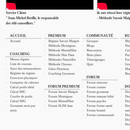
Service Client
ils ont réussi leur rég
"Jean-Michel Berille, le responsable
- Méthode Savoir Maig
des télé-conseillers."
ACCUEIL
PREMIUM
COMMUNAUTÉ
RU
Accueil
Régime Savoir Maigrir
Groupes
Min
Méthode Montignac
Blogs
Nut
Méthode MentalSlim
Rencontres
Cui
COACHING
Méthode Slim Data
Bons plans
Psy
Menus régime
Méthodes Naturelles
Témoignages
For
Liste de courses
Méthode Chrono-
Quiz
Gro
Suivi des mensurations
Géno-Nutrition
Ma
Réglette de régime
Coaching Grossesse
Bea
FORUM
Exercices physiques
Compteur de calories
Forum minceur
FORUM PREMIUM
DO
Calcul poids idéal
Forum cuisine
Calcul IMC
Forum Savoir Maigrir
Forum grossesse
Dos
Courbe de poids
Forum Montignac
Forum maman bébé
Dos
Calcul IMG
Forum MentalSlim
Forum psycho
Dos
Grossesse mois par
Forum SLIM data
Forum forme santé
Dos
mois
Forum beauté
san
Forum communauté
Dos
Dos
Dos