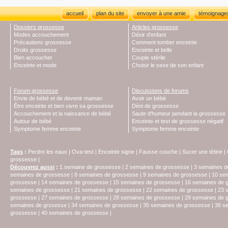
accueil
plan du site
envoyer à une amie
témoignage
Dossiers grossesse
Articles grossesse
Modes accouchement
Désir d'enfant
Précautions grossesse
Comment tomber enceinte
Droits grossesse
Enceinte et belle
Bien accoucher
Couple stérile
Enceinte et mode
Choisir le sexe de son enfant
Forum grossesse
Discussions de forums
Envie de bébé et de devenir maman
Avoir un bébé
Être enceinte et bien vivre sa grossesse
Déni de grossesse
Accouchement et la naissance de bébé
Saute d'humeur pendant la grossesse
Autour de bébé
Enceinte et test de grossesse négatif
Symptome femme enceinte
Symptome femme enceinte
Tags
:
Perdre les eaux
|
Ova-test
|
Enceinte signe
|
Fausse couche
|
Sucer une tétine
|
grossesse
|
Découvrez aussi
:
1 semaine de grossesse
|
2 semaines de grossesse
|
3 semaines d
semaines de grossesse
|
8 semaines de grossesse
|
9 semaines de grossesse
|
10 se
grossesse
|
14 semaines de grossesse
|
15 semaines de grossesse
|
16 semaines de 
semaines de grossesse
|
21 semaines de grossesse
|
22 semaines de grossesse
|
23 
grossesse
|
27 semaines de grossesse
|
28 semaines de grossesse
|
29 semaines de 
semaines de grssesse
|
34 semaines de grossesse
|
35 semaines de grossesse
|
36 s
grossesse
|
40 semaines de grossesse
|