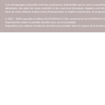
*Les témoignages présentés sont des expériences individuelles qui ne sont ni caractéri
alimentaire, des plans de repas contrôlés et des exercices physiques réguliers sont n
l'avis de votre médecin traitant avant d'entreprendre un régime amincissant, un programm
© 2007 - 2026 copyright et éditeur AUJOURDHUI.COM / powered by AUJOURDHUI.
Reproduction totale ou partielle interdite sans accord préalable.
Aujourdhui.com collecte et traite les données personnelles dans le respect de la loi Inf