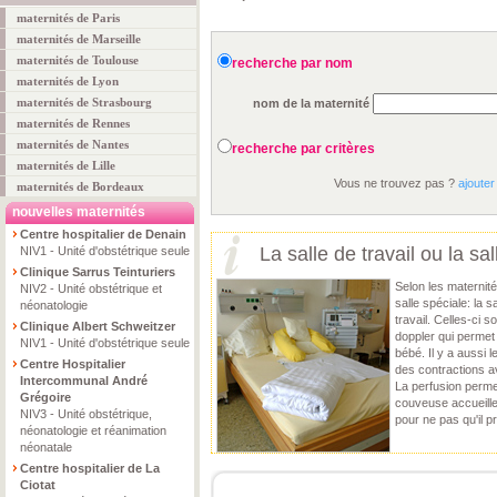
maternités de Paris
maternités de Marseille
maternités de Toulouse
recherche par nom
maternités de Lyon
maternités de Strasbourg
nom de la maternité
maternités de Rennes
maternités de Nantes
recherche par critères
maternités de Lille
Vous ne trouvez pas ?
ajouter
maternités de Bordeaux
nouvelles maternités
Centre hospitalier de Denain
La salle de travail ou la s
NIV1 - Unité d'obstétrique seule
Clinique Sarrus Teinturiers
Selon les maternit
NIV2 - Unité obstétrique et
salle spéciale: la 
néonatologie
travail. Celles-ci 
Clinique Albert Schweitzer
doppler qui permet
NIV1 - Unité d'obstétrique seule
bébé. Il y a aussi l
Centre Hospitalier
des contractions a
Intercommunal André
La perfusion permet
Grégoire
couveuse accueille
NIV3 - Unité obstétrique,
pour ne pas qu'il p
néonatologie et réanimation
néonatale
Centre hospitalier de La
Ciotat