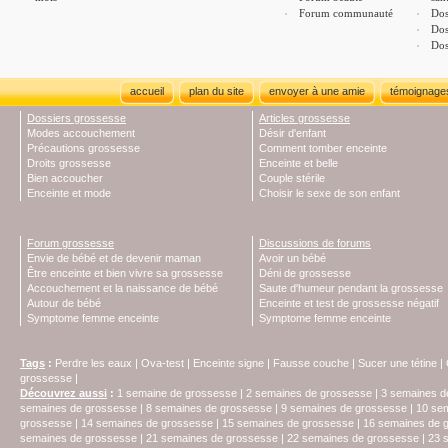
Forum communauté
Dos
Dos
Dos
accueil
plan du site
envoyer à une amie
témoignage
Dossiers grossesse
Articles grossesse
Modes accouchement
Désir d'enfant
Précautions grossesse
Comment tomber enceinte
Droits grossesse
Enceinte et belle
Bien accoucher
Couple stérile
Enceinte et mode
Choisir le sexe de son enfant
Forum grossesse
Discussions de forums
Envie de bébé et de devenir maman
Avoir un bébé
Être enceinte et bien vivre sa grossesse
Déni de grossesse
Accouchement et la naissance de bébé
Saute d'humeur pendant la grossesse
Autour de bébé
Enceinte et test de grossesse négatif
Symptome femme enceinte
Symptome femme enceinte
Tags
:
Perdre les eaux
|
Ova-test
|
Enceinte signe
|
Fausse couche
|
Sucer une tétine
|
grossesse
|
Découvrez aussi
:
1 semaine de grossesse
|
2 semaines de grossesse
|
3 semaines d
semaines de grossesse
|
8 semaines de grossesse
|
9 semaines de grossesse
|
10 se
grossesse
|
14 semaines de grossesse
|
15 semaines de grossesse
|
16 semaines de 
semaines de grossesse
|
21 semaines de grossesse
|
22 semaines de grossesse
|
23 