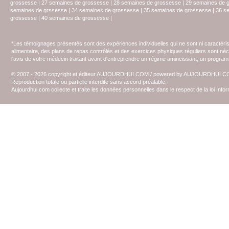
grossesse
|
27 semaines de grossesse
|
28 semaines de grossesse
|
29 semaines de 
semaines de grssesse
|
34 semaines de grossesse
|
35 semaines de grossesse
|
36 s
grossesse
|
40 semaines de grossesse
|
*Les témoignages présentés sont des expériences individuelles qui ne sont ni caractéri
alimentaire, des plans de repas contrôlés et des exercices physiques réguliers sont n
l'avis de votre médecin traitant avant d'entreprendre un régime amincissant, un programm
© 2007 - 2026 copyright et éditeur AUJOURDHUI.COM / powered by AUJOURDHUI.
Reproduction totale ou partielle interdite sans accord préalable.
Aujourdhui.com collecte et traite les données personnelles dans le respect de la loi Inf