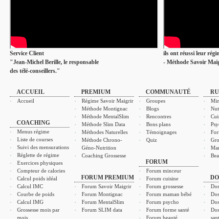
Service Client
ils ont réussi leur rég
"Jean-Michel Berille, le responsable
- Méthode Savoir Maig
des télé-conseillers."
ACCUEIL
PREMIUM
COMMUNAUTÉ
RU
Accueil
Régime Savoir Maigrir
Groupes
Min
Méthode Montignac
Blogs
Nut
Méthode MentalSlim
Rencontres
Cui
COACHING
Méthode Slim Data
Bons plans
Psy
Menus régime
Méthodes Naturelles
Témoignages
For
Liste de courses
Méthode Chrono-
Quiz
Gro
Suivi des mensurations
Géno-Nutrition
Ma
Réglette de régime
Coaching Grossesse
Bea
FORUM
Exercices physiques
Compteur de calories
Forum minceur
FORUM PREMIUM
DO
Calcul poids idéal
Forum cuisine
Calcul IMC
Forum Savoir Maigrir
Forum grossesse
Dos
Courbe de poids
Forum Montignac
Forum maman bébé
Dos
Calcul IMG
Forum MentalSlim
Forum psycho
Dos
Grossesse mois par
Forum SLIM data
Forum forme santé
Dos
mois
Forum beauté
san