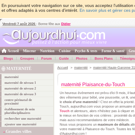
En poursuivant votre navigation sur ce site, vous acceptez l'utilisati
et offres adaptés à vos centres d'intérêt.
En savoir plus et gérer ces 
Vendredi 7 août 2026
- Bonne fête aux
Didier
Accueil
Minceur
Nutrition
Cuisine
Psycho & tests
Forme & santé
Gro
Blogs
Groupes
Forum
Guide
Photos
Bons Plans
Témoign
Accueil
>
maternité
>
maternité Haute-Garonne 31
MATERNITÉ
maternité
maternité de niveau 1
maternité Plaisance-du-Touch
maternité de niveau 2
Un heureux événement est prévu d’ici 9 mois, il fa
maternité de niveau 3
des vêtements pour bébé, une poussette, un lit,
centre périnatal de
le
choix d’une maternité
! C’est en effet la priorit
proximité
Touch, aujourdhui.com vous propose un annuaire 
établissement de soin
Touch
et alentours, alors n’hésitez pas à cliquer et
pluridisciplinaires
le mieux en fonction de vos critères : proximité du d
rechercher une maternité
mais aussi recommandations de votre médecin.
ajouter une maternité
Nous vous proposons un
maximum de détails
afi
votre maternité à Plaisance-du-Touch. Toutes les féli
Grandes villes
d’Aujourdhui.com !