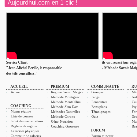
Aujourdhui.com en 1 clic !
Service Client
ils ont réussi leur rég
"Jean-Michel Berille, le responsable
- Méthode Savoir Maig
des télé-conseillers."
ACCUEIL
PREMIUM
COMMUNAUTÉ
RU
Accueil
Régime Savoir Maigrir
Groupes
Min
Méthode Montignac
Blogs
Nut
Méthode MentalSlim
Rencontres
Cui
COACHING
Méthode Slim Data
Bons plans
Psy
Menus régime
Méthodes Naturelles
Témoignages
For
Liste de courses
Méthode Chrono-
Quiz
Gro
Suivi des mensurations
Géno-Nutrition
Ma
Réglette de régime
Coaching Grossesse
Bea
FORUM
Exercices physiques
Compteur de calories
Forum minceur