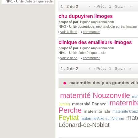
NIV1 - Unité d'obstétrique seule
1 - 2 de 2
«
‹ Préc.
1
Suiv. ›
»
chu dupuytren limoges
proposé par
Equipe Aujourdhui.com
NIV3 - Unité obstétrique, néonatologie et réanimation
voir la fiche
commenter
clinique des emailleurs limoges
proposé par
Equipe Aujourdhui.com
NIV1 - Unité d'obstétrique seule
voir la fiche
commenter
1 - 2 de 2
«
‹ Préc.
1
Suiv. ›
»
maternités des plus grandes vill
maternité Nouzonville
mat
maternité
maternité Panazol
Junien
Perche
maternité Isle
maternité Couz
Feytiat
mate
maternité Aixe-sur-Vienne
Léonard-de-Noblat