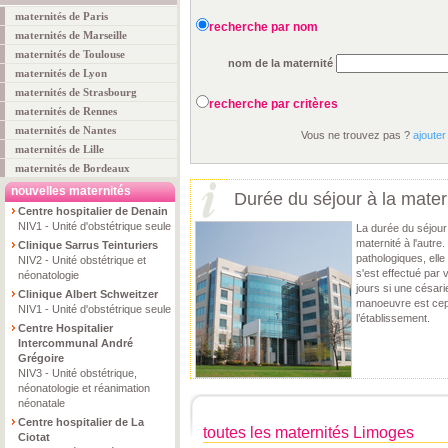
maternités de Paris
recherche par nom
maternités de Marseille
maternités de Toulouse
nom de la maternité
maternités de Lyon
maternités de Strasbourg
recherche par critères
maternités de Rennes
maternités de Nantes
Vous ne trouvez pas ?
ajouter
maternités de Lille
maternités de Bordeaux
nouvelles maternités
Durée du séjour à la mater
Centre hospitalier de Denain
NIV1 - Unité d'obstétrique seule
La durée du séjour 
maternité à l'autr
Clinique Sarrus Teinturiers
pathologiques, elle
NIV2 - Unité obstétrique et
s'est effectué par v
néonatologie
jours si une césar
Clinique Albert Schweitzer
manoeuvre est cepe
NIV1 - Unité d'obstétrique seule
l’établissement.
Centre Hospitalier
Intercommunal André
Grégoire
NIV3 - Unité obstétrique,
néonatologie et réanimation
néonatale
Centre hospitalier de La
toutes les maternités Limoges
Ciotat