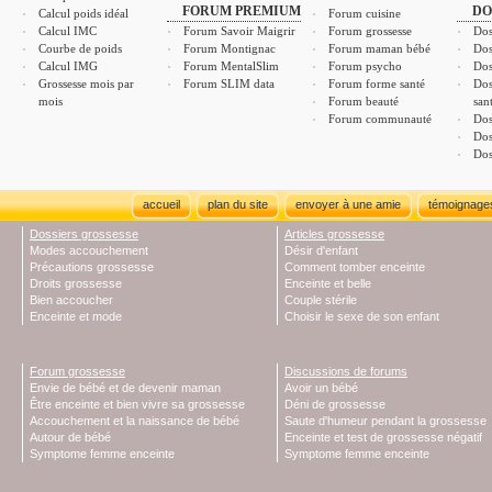
FORUM PREMIUM
DO
Calcul poids idéal
Forum cuisine
Calcul IMC
Forum Savoir Maigrir
Forum grossesse
Dos
Courbe de poids
Forum Montignac
Forum maman bébé
Dos
Calcul IMG
Forum MentalSlim
Forum psycho
Dos
Grossesse mois par
Forum SLIM data
Forum forme santé
Dos
mois
Forum beauté
san
Forum communauté
Dos
Dos
Dos
accueil
plan du site
envoyer à une amie
témoignage
Dossiers grossesse
Articles grossesse
Modes accouchement
Désir d'enfant
Précautions grossesse
Comment tomber enceinte
Droits grossesse
Enceinte et belle
Bien accoucher
Couple stérile
Enceinte et mode
Choisir le sexe de son enfant
Forum grossesse
Discussions de forums
Envie de bébé et de devenir maman
Avoir un bébé
Être enceinte et bien vivre sa grossesse
Déni de grossesse
Accouchement et la naissance de bébé
Saute d'humeur pendant la grossesse
Autour de bébé
Enceinte et test de grossesse négatif
Symptome femme enceinte
Symptome femme enceinte