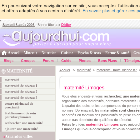
En poursuivant votre navigation sur ce site, vous acceptez l'utilisati
et offres adaptés à vos centres d'intérêt.
En savoir plus et gérer ces 
Samedi 8 août 2026
- Bonne fête aux
Didier
Accueil
Minceur
Nutrition
Cuisine
Psycho & tests
Forme & santé
Gro
Blogs
Groupes
Forum
Guide
Photos
Bons Plans
Témoign
Accueil
>
maternité
>
maternité Haute-Vienne 87
>
MATERNITÉ
maternité
maternité de niveau 1
maternité Limoges
maternité de niveau 2
Vous êtes enceinte et vous
recherchez une mater
maternité de niveau 3
organisation des maternités, certaines maternités 
centre périnatal de
la qualité des soins et les compétences du personne
proximité
normes. Dorénavant, les
maternités sont classée
établissement de soin
accordés en fonction des possibilités de prise en ch
pluridisciplinaires
aucun cas de critère de qualité ou de sécurité.
rechercher une maternité
Faites le tri des
maternités Limoges
avec aujourd
ajouter une maternité
Limoges qui vous correspond et vous convient
Grandes villes