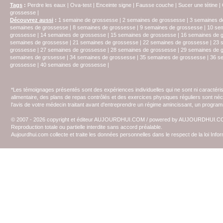
Tags
:
Perdre les eaux
|
Ova-test
|
Enceinte signe
|
Fausse couche
|
Sucer une tétine
|
grossesse
|
Découvrez aussi
:
1 semaine de grossesse
|
2 semaines de grossesse
|
3 semaines d
semaines de grossesse
|
8 semaines de grossesse
|
9 semaines de grossesse
|
10 se
grossesse
|
14 semaines de grossesse
|
15 semaines de grossesse
|
16 semaines de 
semaines de grossesse
|
21 semaines de grossesse
|
22 semaines de grossesse
|
23 
grossesse
|
27 semaines de grossesse
|
28 semaines de grossesse
|
29 semaines de 
semaines de grssesse
|
34 semaines de grossesse
|
35 semaines de grossesse
|
36 s
grossesse
|
40 semaines de grossesse
|
*Les témoignages présentés sont des expériences individuelles qui ne sont ni caractéri
alimentaire, des plans de repas contrôlés et des exercices physiques réguliers sont n
l'avis de votre médecin traitant avant d'entreprendre un régime amincissant, un programm
© 2007 - 2026 copyright et éditeur AUJOURDHUI.COM / powered by AUJOURDHUI.
Reproduction totale ou partielle interdite sans accord préalable.
Aujourdhui.com collecte et traite les données personnelles dans le respect de la loi Inf