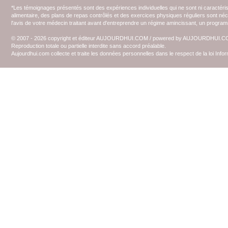
*Les témoignages présentés sont des expériences individuelles qui ne sont ni caractéri
alimentaire, des plans de repas contrôlés et des exercices physiques réguliers sont n
l'avis de votre médecin traitant avant d'entreprendre un régime amincissant, un programm
© 2007 - 2026 copyright et éditeur AUJOURDHUI.COM / powered by AUJOURDHUI.
Reproduction totale ou partielle interdite sans accord préalable.
Aujourdhui.com collecte et traite les données personnelles dans le respect de la loi Inf