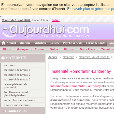
En poursuivant votre navigation sur ce site, vous acceptez l'utilisati
et offres adaptés à vos centres d'intérêt.
En savoir plus et gérer ces 
Vendredi 7 août 2026
- Bonne fête aux
Didier
Accueil
Minceur
Nutrition
Cuisine
Psycho & tests
Forme & santé
Gro
Blogs
Groupes
Forum
Guide
Photos
Bons Plans
Témoign
Accueil
>
maternité
>
maternité Loir-et-Cher 41
> m
MATERNITÉ
maternité
maternité de niveau 1
maternité Romorantin-Lanthenay
maternité de niveau 2
Une grossesse se vit et se prépare, le terme d’une
maternité de niveau 3
C’est pourquoi nous vous invitons dès maintenant à
centre périnatal de
maternités de Romorantin-Lanthenay
afin de vo
proximité
l’établissement où vous mettrez au monde votre enf
établissement de soin
pluridisciplinaires
Un heureux événement comme celui-là s’organise,
rechercher une maternité
d’
une maternité est primordial
, nous avons cons
renseignements sur chaque maternité Romorantin-L
ajouter une maternité
votre enfant soit réellement un bonheur partagé av
Grandes villes