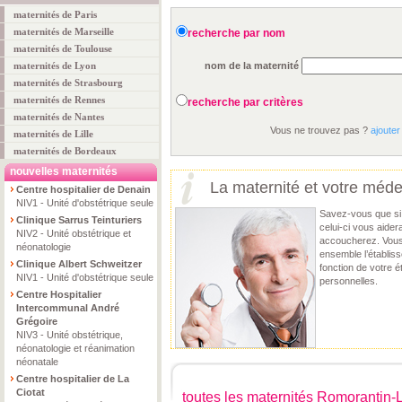
maternités de Paris
maternités de Marseille
recherche par nom
maternités de Toulouse
maternités de Lyon
nom de la maternité
maternités de Strasbourg
maternités de Rennes
recherche par critères
maternités de Nantes
Vous ne trouvez pas ?
ajouter
maternités de Lille
maternités de Bordeaux
nouvelles maternités
La maternité et votre méde
Centre hospitalier de Denain
NIV1 - Unité d'obstétrique seule
Savez-vous que si 
Clinique Sarrus Teinturiers
celui-ci vous aider
NIV2 - Unité obstétrique et
accoucherez. Vous 
néonatologie
ensemble l’établis
Clinique Albert Schweitzer
fonction de votre 
NIV1 - Unité d'obstétrique seule
personnelles.
Centre Hospitalier
Intercommunal André
Grégoire
NIV3 - Unité obstétrique,
néonatologie et réanimation
néonatale
Centre hospitalier de La
Ciotat
toutes les maternités Romorantin