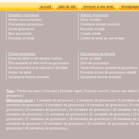
accueil
plan du site
envoyer à une amie
témoignage
Dossiers grossesse
Articles grossesse
Modes accouchement
Désir d'enfant
Précautions grossesse
Comment tomber enceinte
Droits grossesse
Enceinte et belle
Bien accoucher
Couple stérile
Enceinte et mode
Choisir le sexe de son enfant
Forum grossesse
Discussions de forums
Envie de bébé et de devenir maman
Avoir un bébé
Être enceinte et bien vivre sa grossesse
Déni de grossesse
Accouchement et la naissance de bébé
Saute d'humeur pendant la grossesse
Autour de bébé
Enceinte et test de grossesse négatif
Symptome femme enceinte
Symptome femme enceinte
Tags
:
Perdre les eaux
|
Ova-test
|
Enceinte signe
|
Fausse couche
|
Sucer une tétine
|
grossesse
|
Découvrez aussi
:
1 semaine de grossesse
|
2 semaines de grossesse
|
3 semaines d
semaines de grossesse
|
8 semaines de grossesse
|
9 semaines de grossesse
|
10 se
grossesse
|
14 semaines de grossesse
|
15 semaines de grossesse
|
16 semaines de 
semaines de grossesse
|
21 semaines de grossesse
|
22 semaines de grossesse
|
23 
grossesse
|
27 semaines de grossesse
|
28 semaines de grossesse
|
29 semaines de 
semaines de grssesse
|
34 semaines de grossesse
|
35 semaines de grossesse
|
36 s
grossesse
|
40 semaines de grossesse
|