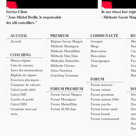
Service Client
ils ont réussi leur rég
"Jean-Michel Berille, le responsable
- Méthode Savoir Maig
des télé-conseillers."
ACCUEIL
PREMIUM
COMMUNAUTÉ
RU
Accueil
Régime Savoir Maigrir
Groupes
Min
Méthode Montignac
Blogs
Nut
Méthode MentalSlim
Rencontres
Cui
COACHING
Méthode Slim Data
Bons plans
Psy
Menus régime
Méthodes Naturelles
Témoignages
For
Liste de courses
Méthode Chrono-
Quiz
Gro
Suivi des mensurations
Géno-Nutrition
Ma
Réglette de régime
Coaching Grossesse
Bea
FORUM
Exercices physiques
Compteur de calories
Forum minceur
FORUM PREMIUM
DO
Calcul poids idéal
Forum cuisine
Calcul IMC
Forum Savoir Maigrir
Forum grossesse
Dos
Courbe de poids
Forum Montignac
Forum maman bébé
Dos
Calcul IMG
Forum MentalSlim
Forum psycho
Dos
Grossesse mois par
Forum SLIM data
Forum forme santé
Dos
mois
Forum beauté
san
Forum communauté
Dos
Dos
Dos