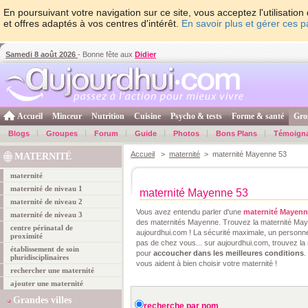
En poursuivant votre navigation sur ce site, vous acceptez l'utilisati
et offres adaptés à vos centres d'intérêt.
En savoir plus et gérer ces 
Samedi 8 août 2026
- Bonne fête aux
Didier
Accueil
Minceur
Nutrition
Cuisine
Psycho & tests
Forme & santé
Gro
Blogs
Groupes
Forum
Guide
Photos
Bons Plans
Témoign
Accueil
>
maternité
> maternité Mayenne 53
MATERNITÉ
maternité
maternité de niveau 1
maternité Mayenne 53
maternité de niveau 2
Vous avez entendu parler d'une
maternité Mayen
maternité de niveau 3
des maternités Mayenne. Trouvez la maternité M
centre périnatal de
aujourdhui.com ! La sécurité maximale, un personnel
proximité
pas de chez vous... sur aujourdhui.com, trouvez l
établissement de soin
pour
accoucher dans les meilleures conditions
.
pluridisciplinaires
vous aident à bien choisir votre maternité !
rechercher une maternité
ajouter une maternité
Grandes villes
recherche par nom