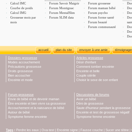
Calcul IMC
Forum Savoir Maigrir
Forum grossesse
Dos
Courbe de poids
Forum Montignac
Forum maman bébé
Dos
Calcul IMG
Forum MentalSlim
Forum psycho
Dos
Grossesse mois par
Forum SLIM data
Forum forme santé
Dos
mois
Forum beauté
san
Forum communauté
Dos
Dos
Dos
accueil
plan du site
envoyer à une amie
témoignage
Dossiers grossesse
Articles grossesse
Modes accouchement
Désir d'enfant
Précautions grossesse
Comment tomber enceinte
Droits grossesse
Enceinte et belle
Bien accoucher
Couple stérile
Enceinte et mode
Choisir le sexe de son enfant
Forum grossesse
Discussions de forums
Envie de bébé et de devenir maman
Avoir un bébé
Être enceinte et bien vivre sa grossesse
Déni de grossesse
Accouchement et la naissance de bébé
Saute d'humeur pendant la grossesse
Autour de bébé
Enceinte et test de grossesse négatif
Symptome femme enceinte
Symptome femme enceinte
Tags
:
Perdre les eaux
|
Ova-test
|
Enceinte signe
|
Fausse couche
|
Sucer une tétine
|