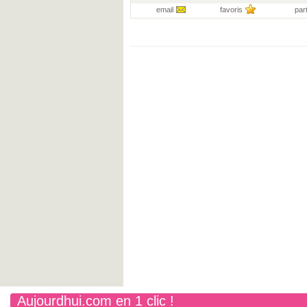
email
favoris
par
Aujourdhui.com en 1 clic !