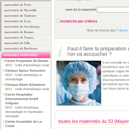
maternités de Paris
nom de la maternité
maternités de Marseille
maternités de Toulouse
maternités de Lyon
recherche par critères
maternités de Strasbourg
Vous ne trouvez pas ?
ajouter
maternités de Rennes
maternités de Nantes
maternités de Lille
Faut-il faire la préparation
maternités de Bordeaux
l'on va accoucher ?
nouvelles maternités
Centre hospitalier de Denain
Il est conseillé de 
NIV1 - Unité d'obstétrique seule
mystérieux que son
Clinique Sarrus Teinturiers
quelques sages-fe
NIV2 - Unité obstétrique et
spécifiques à cette 
néonatologie
d'accouchement et s
permettent aux fut
Clinique Albert Schweitzer
Les futurs pères le
NIV1 - Unité d'obstétrique seule
Centre Hospitalier
Intercommunal André
Grégoire
NIV3 - Unité obstétrique,
néonatologie et réanimation
néonatale
toutes les maternités du 53 (Maye
Centre hospitalier de La
Ciotat