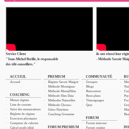
Service Client
ils ont réussi leur rég
"Jean-Michel Berille, le responsable
- Méthode Savoir Maig
des télé-conseillers."
ACCUEIL
PREMIUM
COMMUNAUTÉ
RU
Accueil
Régime Savoir Maigrir
Groupes
Min
Méthode Montignac
Blogs
Nut
Méthode MentalSlim
Rencontres
Cui
COACHING
Méthode Slim Data
Bons plans
Psy
Menus régime
Méthodes Naturelles
Témoignages
For
Liste de courses
Méthode Chrono-
Quiz
Gro
Suivi des mensurations
Géno-Nutrition
Ma
Réglette de régime
Coaching Grossesse
Bea
FORUM
Exercices physiques
Compteur de calories
Forum minceur
FORUM PREMIUM
DO
Calcul poids idéal
Forum cuisine