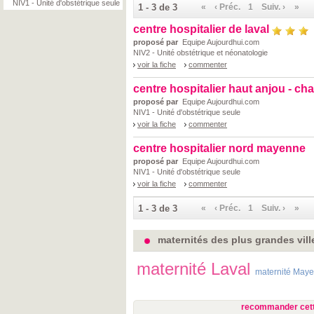
NIV1 - Unité d'obstétrique seule
1 - 3 de 3
«
‹ Préc.
1
Suiv. ›
»
centre hospitalier de laval
proposé par
Equipe Aujourdhui.com
NIV2 - Unité obstétrique et néonatologie
voir la fiche
commenter
centre hospitalier haut anjou - ch
proposé par
Equipe Aujourdhui.com
NIV1 - Unité d'obstétrique seule
voir la fiche
commenter
centre hospitalier nord mayenne
proposé par
Equipe Aujourdhui.com
NIV1 - Unité d'obstétrique seule
voir la fiche
commenter
1 - 3 de 3
«
‹ Préc.
1
Suiv. ›
»
maternités des plus grandes vil
maternité Laval
maternité May
recommander cett