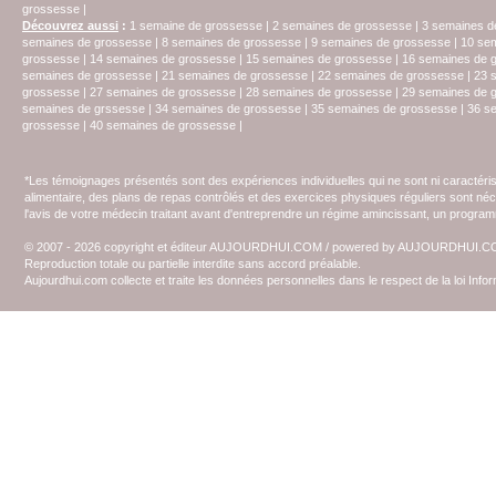
grossesse
|
Découvrez aussi
:
1 semaine de grossesse
|
2 semaines de grossesse
|
3 semaines d
semaines de grossesse
|
8 semaines de grossesse
|
9 semaines de grossesse
|
10 se
grossesse
|
14 semaines de grossesse
|
15 semaines de grossesse
|
16 semaines de 
semaines de grossesse
|
21 semaines de grossesse
|
22 semaines de grossesse
|
23 
grossesse
|
27 semaines de grossesse
|
28 semaines de grossesse
|
29 semaines de 
semaines de grssesse
|
34 semaines de grossesse
|
35 semaines de grossesse
|
36 s
grossesse
|
40 semaines de grossesse
|
*Les témoignages présentés sont des expériences individuelles qui ne sont ni caractéri
alimentaire, des plans de repas contrôlés et des exercices physiques réguliers sont n
l'avis de votre médecin traitant avant d'entreprendre un régime amincissant, un programm
© 2007 - 2026 copyright et éditeur AUJOURDHUI.COM / powered by AUJOURDHUI.
Reproduction totale ou partielle interdite sans accord préalable.
Aujourdhui.com collecte et traite les données personnelles dans le respect de la loi Inf