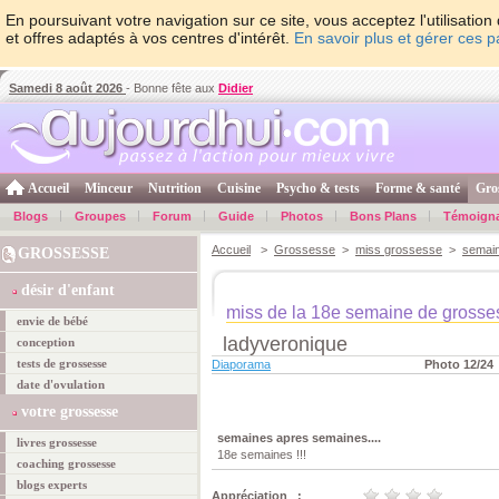
En poursuivant votre navigation sur ce site, vous acceptez l'utilisati
et offres adaptés à vos centres d'intérêt.
En savoir plus et gérer ces 
Samedi 8 août 2026
- Bonne fête aux
Didier
Accueil
Minceur
Nutrition
Cuisine
Psycho & tests
Forme & santé
Gro
Blogs
Groupes
Forum
Guide
Photos
Bons Plans
Témoign
Accueil
>
Grossesse
>
miss grossesse
>
semai
GROSSESSE
désir d'enfant
miss de la 18e semaine de grosse
envie de bébé
ladyveronique
conception
tests de grossesse
Diaporama
Photo 12/24
date d'ovulation
votre grossesse
semaines apres semaines....
livres grossesse
18e semaines !!!
coaching grossesse
blogs experts
Appréciation :