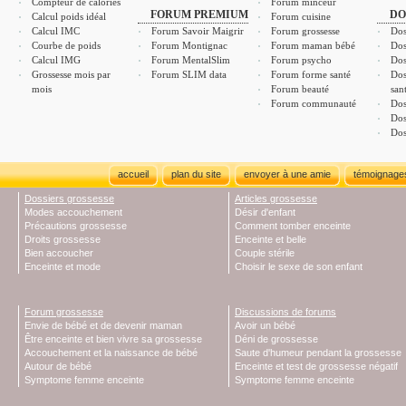
Compteur de calories
Forum minceur
FORUM PREMIUM
DO
Calcul poids idéal
Forum cuisine
Calcul IMC
Forum Savoir Maigrir
Forum grossesse
Dos
Courbe de poids
Forum Montignac
Forum maman bébé
Dos
Calcul IMG
Forum MentalSlim
Forum psycho
Dos
Grossesse mois par
Forum SLIM data
Forum forme santé
Dos
mois
Forum beauté
san
Forum communauté
Dos
Dos
Dos
accueil
plan du site
envoyer à une amie
témoignage
Dossiers grossesse
Articles grossesse
Modes accouchement
Désir d'enfant
Précautions grossesse
Comment tomber enceinte
Droits grossesse
Enceinte et belle
Bien accoucher
Couple stérile
Enceinte et mode
Choisir le sexe de son enfant
Forum grossesse
Discussions de forums
Envie de bébé et de devenir maman
Avoir un bébé
Être enceinte et bien vivre sa grossesse
Déni de grossesse
Accouchement et la naissance de bébé
Saute d'humeur pendant la grossesse
Autour de bébé
Enceinte et test de grossesse négatif
Symptome femme enceinte
Symptome femme enceinte