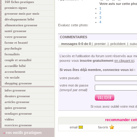
160 fiches pratiques
Votre avis sur cette ph
premiers signes
1
2
grossesse mois par mois
3
développement bébé
4
alimentation grossesse
Evaluez cette photo:
santé grossesse
votre grossesse
COMMENTAIRES
forme et beauté
messages 0-0 de 0
| premier | précédent | suiva
psychologie
formalités
L’accès et l’utilisation du forum sont réservés aux
couple et sexualité
pouvez vous
inscrire gratuitement
en cliquant ici
.
accueillir bébé
Si vous êtes déjà membre, connectez-vous ici :
accouchement
vie sociale
votre pseudo :
shopping grossesse
votre mot de passe
(envoyé par email)
infos grossesse
dossiers grossesse
articles grossesse
Si vous avez oublié votre mot 
quizz grossesse
sondages grossesse
vidéos
recommander cett
exercices grossesse
email
favoris
par
vos outils pratiques