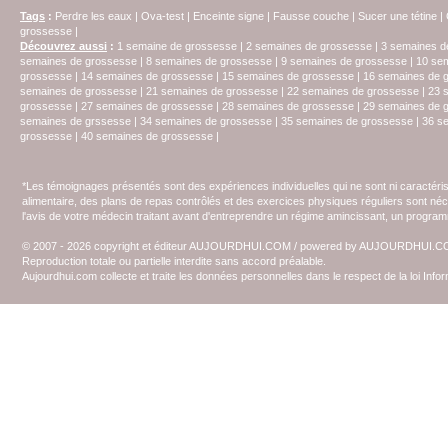
Tags
:
Perdre les eaux
|
Ova-test
|
Enceinte signe
|
Fausse couche
|
Sucer une tétine
|
grossesse
|
Découvrez aussi
:
1 semaine de grossesse
|
2 semaines de grossesse
|
3 semaines d
semaines de grossesse
|
8 semaines de grossesse
|
9 semaines de grossesse
|
10 se
grossesse
|
14 semaines de grossesse
|
15 semaines de grossesse
|
16 semaines de 
semaines de grossesse
|
21 semaines de grossesse
|
22 semaines de grossesse
|
23 
grossesse
|
27 semaines de grossesse
|
28 semaines de grossesse
|
29 semaines de 
semaines de grssesse
|
34 semaines de grossesse
|
35 semaines de grossesse
|
36 s
grossesse
|
40 semaines de grossesse
|
*Les témoignages présentés sont des expériences individuelles qui ne sont ni caractéri
alimentaire, des plans de repas contrôlés et des exercices physiques réguliers sont n
l'avis de votre médecin traitant avant d'entreprendre un régime amincissant, un programm
© 2007 - 2026 copyright et éditeur AUJOURDHUI.COM / powered by AUJOURDHUI.
Reproduction totale ou partielle interdite sans accord préalable.
Aujourdhui.com collecte et traite les données personnelles dans le respect de la loi Inf