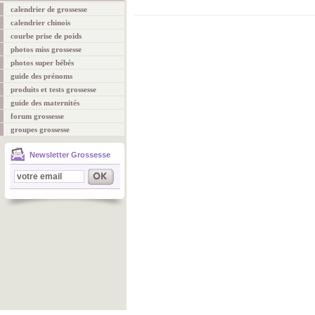
calendrier de grossesse
calendrier chinois
courbe prise de poids
photos miss grossesse
photos super bébés
guide des prénoms
produits et tests grossesse
guide des maternités
forum grossesse
groupes grossesse
Newsletter Grossesse