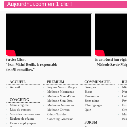
Aujourdhui.com en 1 clic !
Service Client
ils ont réussi leur rég
"Jean-Michel Berille, le responsable
- Méthode Savoir Maig
des télé-conseillers."
ACCUEIL
PREMIUM
COMMUNAUTÉ
RU
Accueil
Régime Savoir Maigrir
Groupes
Min
Méthode Montignac
Blogs
Nut
Méthode MentalSlim
Rencontres
Cui
COACHING
Méthode Slim Data
Bons plans
Psy
Menus régime
Méthodes Naturelles
Témoignages
For
Liste de courses
Méthode Chrono-
Quiz
Gro
Suivi des mensurations
Géno-Nutrition
Ma
Réglette de régime
Coaching Grossesse
Bea
FORUM
Exercices physiques