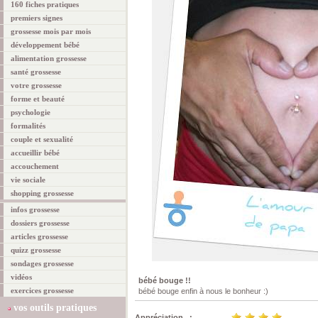
160 fiches pratiques
premiers signes
grossesse mois par mois
développement bébé
alimentation grossesse
santé grossesse
votre grossesse
forme et beauté
psychologie
formalités
couple et sexualité
accueillir bébé
accouchement
vie sociale
shopping grossesse
infos grossesse
dossiers grossesse
articles grossesse
quizz grossesse
sondages grossesse
vidéos
bébé bouge !!
exercices grossesse
bébé bouge enfin à nous le bonheur :)
vos outils pratiques
Appréciation :