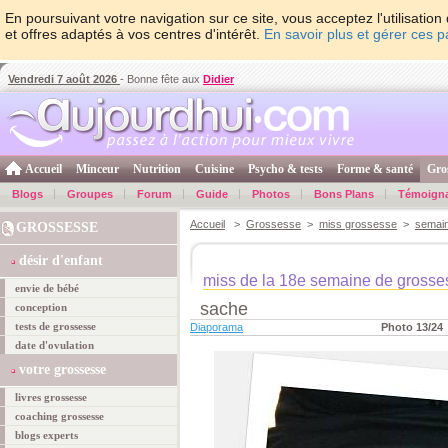
En poursuivant votre navigation sur ce site, vous acceptez l'utilisati
et offres adaptés à vos centres d'intérêt.
En savoir plus et gérer ces 
Vendredi 7 août 2026
- Bonne fête aux
Didier
Accueil
Minceur
Nutrition
Cuisine
Psycho & tests
Forme & santé
Gro
Blogs
Groupes
Forum
Guide
Photos
Bons Plans
Témoign
Accueil
>
Grossesse
>
miss grossesse
>
semai
GROSSESSE
désir d'enfant
miss de la 18e semaine de grosse
envie de bébé
sache
conception
tests de grossesse
Diaporama
Photo 13/24
date d'ovulation
votre grossesse
livres grossesse
coaching grossesse
blogs experts