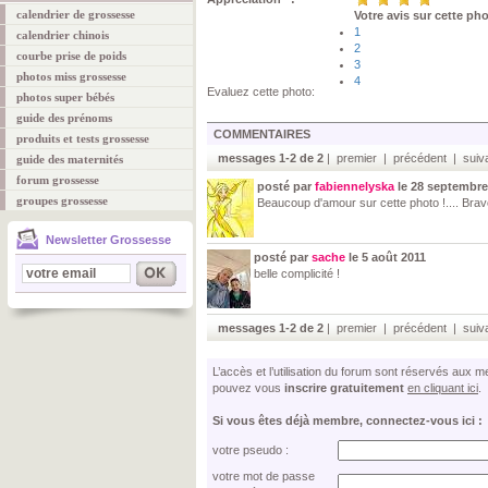
calendrier de grossesse
Votre avis sur cette ph
1
calendrier chinois
2
courbe prise de poids
3
photos miss grossesse
4
Evaluez cette photo:
photos super bébés
guide des prénoms
COMMENTAIRES
produits et tests grossesse
messages 1-2 de 2
| premier | précédent | suiva
guide des maternités
forum grossesse
posté par
fabiennelyska
le 28 septembre
groupes grossesse
Beaucoup d'amour sur cette photo !.... Bravo
Newsletter Grossesse
posté par
sache
le 5 août 2011
belle complicité !
messages 1-2 de 2
| premier | précédent | suiva
L’accès et l’utilisation du forum sont réservés aux
pouvez vous
inscrire gratuitement
en cliquant ici
.
Si vous êtes déjà membre, connectez-vous ici :
votre pseudo :
votre mot de passe