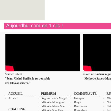
Aujourdhui.com en 1 clic !
Service Client
ils ont réussi leur rég
"Jean-Michel Berille, le responsable
- Méthode Savoir Maig
des télé-conseillers."
ACCUEIL
PREMIUM
COMMUNAUTÉ
RU
Accueil
Régime Savoir Maigrir
Groupes
Min
Méthode Montignac
Blogs
Nut
Méthode MentalSlim
Rencontres
Cui
COACHING
Méthode Slim Data
Bons plans
Psy