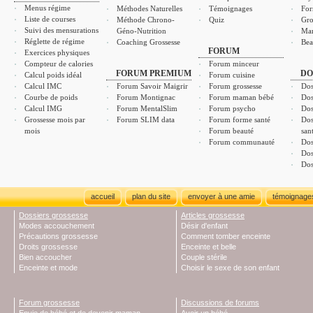
Menus régime
Méthodes Naturelles
Témoignages
For
Liste de courses
Méthode Chrono-
Quiz
Gro
Suivi des mensurations
Géno-Nutrition
Ma
Réglette de régime
Coaching Grossesse
Bea
FORUM
Exercices physiques
Compteur de calories
Forum minceur
FORUM PREMIUM
DO
Calcul poids idéal
Forum cuisine
Calcul IMC
Forum Savoir Maigrir
Forum grossesse
Dos
Courbe de poids
Forum Montignac
Forum maman bébé
Dos
Calcul IMG
Forum MentalSlim
Forum psycho
Dos
Grossesse mois par
Forum SLIM data
Forum forme santé
Dos
mois
Forum beauté
san
Forum communauté
Dos
Dos
Dos
accueil
plan du site
envoyer à une amie
témoignage
Dossiers grossesse
Articles grossesse
Modes accouchement
Désir d'enfant
Précautions grossesse
Comment tomber enceinte
Droits grossesse
Enceinte et belle
Bien accoucher
Couple stérile
Enceinte et mode
Choisir le sexe de son enfant
Forum grossesse
Discussions de forums