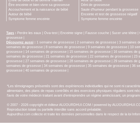
Envie de bébé et de devenir maman
Avoir un bébé
Être enceinte et bien vivre sa grossesse
Déni de grossesse
Accouchement et la naissance de bébé
Saute d'humeur pendant la grossesse
Autour de bébé
Enceinte et test de grossesse négatif
Symptome femme enceinte
Symptome femme enceinte
Tags
:
Perdre les eaux
|
Ova-test
|
Enceinte signe
|
Fausse couche
|
Sucer une tétine
|
grossesse
|
Découvrez aussi
:
1 semaine de grossesse
|
2 semaines de grossesse
|
3 semaines d
semaines de grossesse
|
8 semaines de grossesse
|
9 semaines de grossesse
|
10 se
grossesse
|
14 semaines de grossesse
|
15 semaines de grossesse
|
16 semaines de 
semaines de grossesse
|
21 semaines de grossesse
|
22 semaines de grossesse
|
23 
grossesse
|
27 semaines de grossesse
|
28 semaines de grossesse
|
29 semaines de 
semaines de grssesse
|
34 semaines de grossesse
|
35 semaines de grossesse
|
36 s
grossesse
|
40 semaines de grossesse
|
*Les témoignages présentés sont des expériences individuelles qui ne sont ni caractéri
alimentaire, des plans de repas contrôlés et des exercices physiques réguliers sont n
l'avis de votre médecin traitant avant d'entreprendre un régime amincissant, un programm
© 2007 - 2026 copyright et éditeur AUJOURDHUI.COM / powered by AUJOURDHUI.
Reproduction totale ou partielle interdite sans accord préalable.
Aujourdhui.com collecte et traite les données personnelles dans le respect de la loi Inf