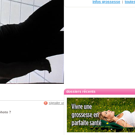
infos grossesse
toutes
|
dossiers récents
signaler un abus
 photo ?