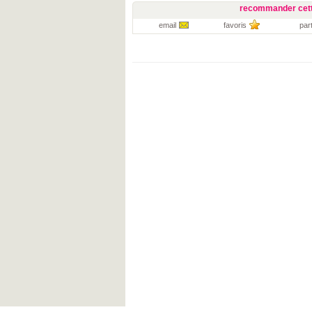
recommander cett
email
favoris
par