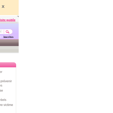
isite guidée
457
inscrites
er
prévenir
es
use
réels
re victime