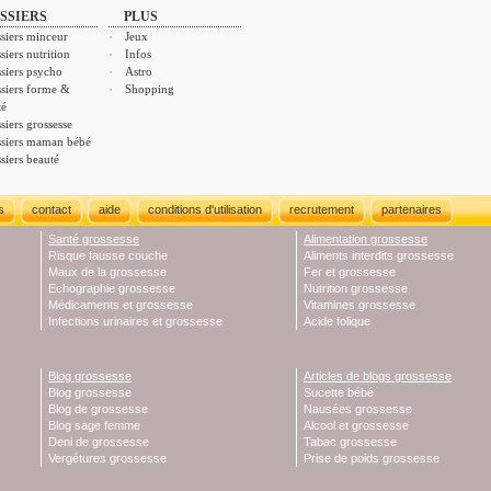
SSIERS
PLUS
siers minceur
Jeux
siers nutrition
Infos
siers psycho
Astro
siers forme &
Shopping
té
siers grossesse
siers maman bébé
siers beauté
s
contact
aide
conditions d'utilisation
recrutement
partenaires
Santé grossesse
Alimentation grossesse
Risque fausse couche
Aliments interdits grossesse
Maux de la grossesse
Fer et grossesse
Echographie grossesse
Nutrition grossesse
Médicaments et grossesse
Vitamines grossesse
Infections urinaires et grossesse
Acide folique
Blog grossesse
Articles de blogs grossesse
Blog grossesse
Sucette bébé
Blog de grossesse
Nausées grossesse
Blog sage femme
Alcool et grossesse
Deni de grossesse
Tabac grossesse
Vergétures grossesse
Prise de poids grossesse