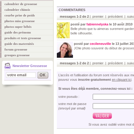
calendrier de grossesse
calendrier chinois
COMMENTAIRES
courbe prise de poids
messages 1-2 de 2
| premier | précédent | suiva
photos miss grossesse
posté par
fabiennelyska
le 10 août 2010
photos super bébés
Belle photo que tu aimeras surement garder
guide des prénoms
belle silhouette.
produits et tests grossesse
guide des maternités
posté par
cecileneuville
le 13 juillet 20
JOlie photo souvenir du début de grossess
forum grossesse
groupes grossesse
messages 1-2 de 2
| premier | précédent | suiva
Newsletter Grossesse
L’accès et l’utilisation du forum sont réservés aux
pouvez vous
inscrire gratuitement
en cliquant ici
.
Si vous êtes déjà membre, connectez-vous ici :
votre pseudo :
votre mot de passe
(envoyé par email)
Si vous avez oublié votre mot 