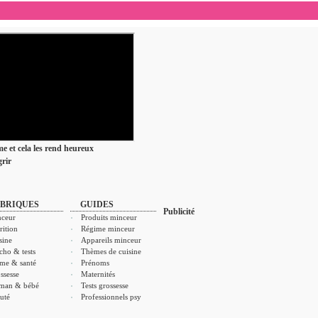
ime et cela les rend heureux
rir
BRIQUES
GUIDES
Publicité
ceur
Produits minceur
rition
Régime minceur
sine
Appareils minceur
cho & tests
Thèmes de cuisine
me & santé
Prénoms
ssesse
Maternités
man & bébé
Tests grossesse
uté
Professionnels psy