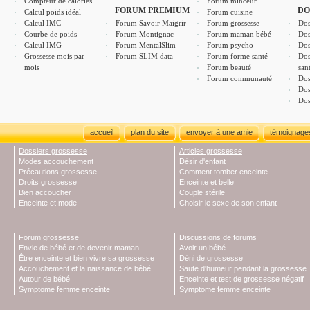
Compteur de calories
Forum minceur
FORUM PREMIUM
DO
Calcul poids idéal
Forum cuisine
Calcul IMC
Forum Savoir Maigrir
Forum grossesse
Dos
Courbe de poids
Forum Montignac
Forum maman bébé
Dos
Calcul IMG
Forum MentalSlim
Forum psycho
Dos
Grossesse mois par
Forum SLIM data
Forum forme santé
Dos
mois
Forum beauté
san
Forum communauté
Dos
Dos
Dos
accueil
plan du site
envoyer à une amie
témoignage
Dossiers grossesse
Articles grossesse
Modes accouchement
Désir d'enfant
Précautions grossesse
Comment tomber enceinte
Droits grossesse
Enceinte et belle
Bien accoucher
Couple stérile
Enceinte et mode
Choisir le sexe de son enfant
Forum grossesse
Discussions de forums
Envie de bébé et de devenir maman
Avoir un bébé
Être enceinte et bien vivre sa grossesse
Déni de grossesse
Accouchement et la naissance de bébé
Saute d'humeur pendant la grossesse
Autour de bébé
Enceinte et test de grossesse négatif
Symptome femme enceinte
Symptome femme enceinte