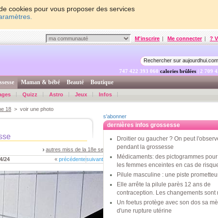
on de cookies pour vous proposer des services
paramètres.
M'inscrire
|
Me connecter
|
? V
747 422 394 359
calories brûlées
| 2 709 
ssesse
Maman & bébé
Beauté
Boutique
ages
Quizz
Astro
Jeux
Infos
ne 18
> voir une photo
s'abonner
dernières infos grossesse
sse
Droitier ou gaucher ? On peut l'observ
pendant la grossesse
autres miss de la 18e semaine
Médicaments: des pictogrammes pour 
4/24
«
précédente
suivante
»
les femmes enceintes en cas de risqu
Pilule masculine : une piste promette
Elle arrête la pilule parès 12 ans de
contraception. Les changements sont 
Un foetus protège avec son dos sa mè
d'une rupture utérine