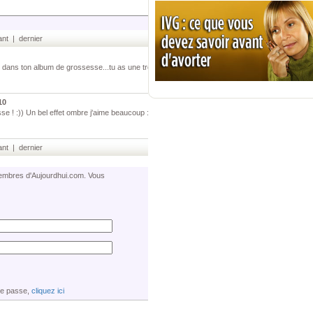
nt | dernier
 dans ton album de grossesse...tu as une très
10
e ! :)) Un bel effet ombre j'aime beaucoup :))
nt | dernier
 membres d'Aujourdhui.com. Vous
de passe,
cliquez ici