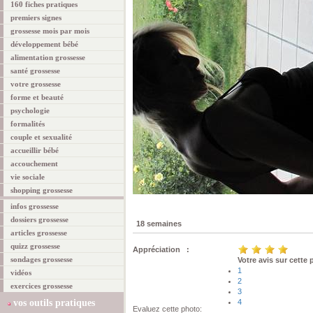
160 fiches pratiques
premiers signes
grossesse mois par mois
développement bébé
alimentation grossesse
santé grossesse
votre grossesse
forme et beauté
psychologie
formalités
couple et sexualité
accueillir bébé
accouchement
vie sociale
shopping grossesse
infos grossesse
dossiers grossesse
18 semaines
articles grossesse
quizz grossesse
Appréciation :
sondages grossesse
Votre avis sur cette
1
vidéos
2
exercices grossesse
3
vos outils pratiques
4
Evaluez cette photo: