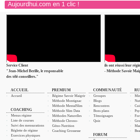
Aujourdhui.com en 1 clic !
Service Client
ils ont réussi leur rég
"Jean-Michel Berille, le responsable
- Méthode Savoir Maig
des télé-conseillers."
ACCUEIL
PREMIUM
COMMUNAUTÉ
RU
Accueil
Régime Savoir Maigrir
Groupes
Min
Méthode Montignac
Blogs
Nut
Méthode MentalSlim
Rencontres
Cui
COACHING
Méthode Slim Data
Bons plans
Psy
Menus régime
Méthodes Naturelles
Témoignages
For
Liste de courses
Méthode Chrono-
Quiz
Gro
Suivi des mensurations
Géno-Nutrition
Ma
Réglette de régime
Coaching Grossesse
Bea
FORUM
Exercices physiques