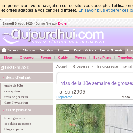
En poursuivant votre navigation sur ce site, vous acceptez l'utilisati
et offres adaptés à vos centres d'intérêt.
En savoir plus et gérer ces 
Samedi 8 août 2026
- Bonne fête aux
Didier
Accueil
Minceur
Nutrition
Cuisine
Psycho & tests
Forme & santé
Gro
Blogs
Groupes
Forum
Guide
Photos
Bons Plans
Témoign
Accueil
>
Grossesse
>
miss grossesse
>
semai
GROSSESSE
désir d'enfant
miss de la 18e semaine de grosse
envie de bébé
alison2905
conception
tests de grossesse
Diaporama
Photo 1
date d'ovulation
votre grossesse
livres grossesse
coaching grossesse
blogs experts