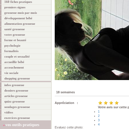
160 fiches pratiques
premiers signes
grossesse mois par mois
développement bébé
alimentation grossesse
santé grossesse
votre grossesse
forme et beauté
psychologie
formalités
couple et sexualité
accueillir bébé
accouchement
vie sociale
shopping grossesse
infos grossesse
dossiers grossesse
18 semaines
articles grossesse
quizz grossesse
Appréciation :
sondages grossesse
Votre avis sur cette
1
vidéos
2
exercices grossesse
3
vos outils pratiques
4
Evaluez cette photo: