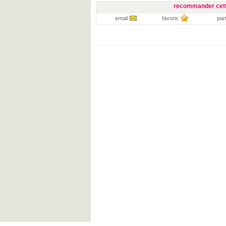
recommander cett
email
favoris
par