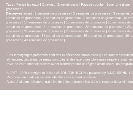
Tags
:
Perdre les eaux
|
Ova-test
|
Enceinte signe
|
Fausse couche
|
Sucer une tétine
|
grossesse
|
Découvrez aussi
:
1 semaine de grossesse
|
2 semaines de grossesse
|
3 semaines d
semaines de grossesse
|
8 semaines de grossesse
|
9 semaines de grossesse
|
10 se
grossesse
|
14 semaines de grossesse
|
15 semaines de grossesse
|
16 semaines de 
semaines de grossesse
|
21 semaines de grossesse
|
22 semaines de grossesse
|
23 
grossesse
|
27 semaines de grossesse
|
28 semaines de grossesse
|
29 semaines de 
semaines de grssesse
|
34 semaines de grossesse
|
35 semaines de grossesse
|
36 s
grossesse
|
40 semaines de grossesse
|
*Les témoignages présentés sont des expériences individuelles qui ne sont ni caractéri
alimentaire, des plans de repas contrôlés et des exercices physiques réguliers sont n
l'avis de votre médecin traitant avant d'entreprendre un régime amincissant, un programm
© 2007 - 2026 copyright et éditeur AUJOURDHUI.COM / powered by AUJOURDHUI.
Reproduction totale ou partielle interdite sans accord préalable.
Aujourdhui.com collecte et traite les données personnelles dans le respect de la loi Inf