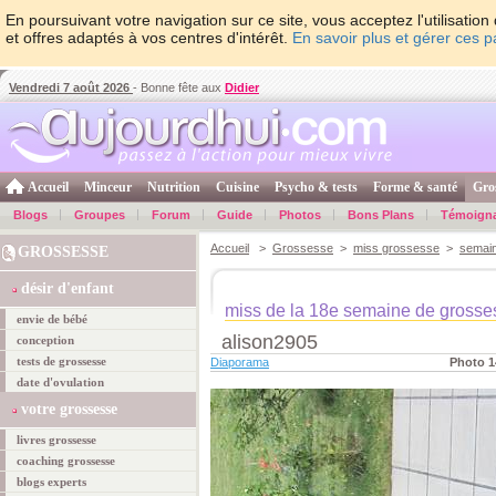
En poursuivant votre navigation sur ce site, vous acceptez l'utilisati
et offres adaptés à vos centres d'intérêt.
En savoir plus et gérer ces 
Vendredi 7 août 2026
- Bonne fête aux
Didier
Accueil
Minceur
Nutrition
Cuisine
Psycho & tests
Forme & santé
Gro
Blogs
Groupes
Forum
Guide
Photos
Bons Plans
Témoign
Accueil
>
Grossesse
>
miss grossesse
>
semai
GROSSESSE
désir d'enfant
miss de la 18e semaine de grosse
envie de bébé
alison2905
conception
tests de grossesse
Diaporama
Photo 1
date d'ovulation
votre grossesse
livres grossesse
coaching grossesse
blogs experts