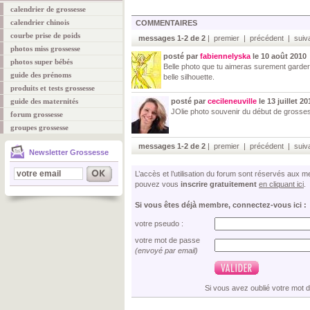
calendrier de grossesse
calendrier chinois
COMMENTAIRES
courbe prise de poids
messages 1-2 de 2
| premier | précédent | suiva
photos miss grossesse
posté par
fabiennelyska
le 10 août 2010
photos super bébés
Belle photo que tu aimeras surement garder
guide des prénoms
belle silhouette.
produits et tests grossesse
guide des maternités
posté par
cecileneuville
le 13 juillet 20
JOlie photo souvenir du début de grossess
forum grossesse
groupes grossesse
messages 1-2 de 2
| premier | précédent | suiva
Newsletter Grossesse
L’accès et l’utilisation du forum sont réservés aux
pouvez vous
inscrire gratuitement
en cliquant ici
.
Si vous êtes déjà membre, connectez-vous ici :
votre pseudo :
votre mot de passe
(envoyé par email)
Si vous avez oublié votre mot 