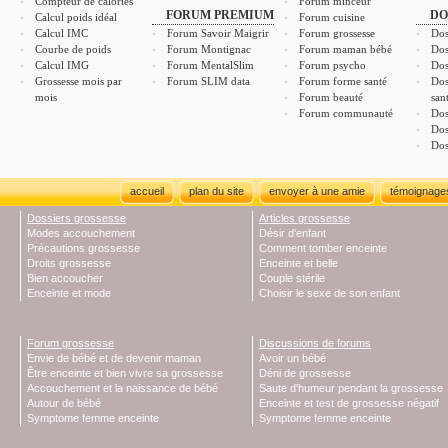
Compteur de calories
Forum minceur
FORUM PREMIUM
DO
Calcul poids idéal
Forum cuisine
Calcul IMC
Forum Savoir Maigrir
Forum grossesse
Dos
Courbe de poids
Forum Montignac
Forum maman bébé
Dos
Calcul IMG
Forum MentalSlim
Forum psycho
Dos
Grossesse mois par
Forum SLIM data
Forum forme santé
Dos
mois
Forum beauté
san
Forum communauté
Dos
Dos
Dos
accueil
plan du site
envoyer à une amie
témoignage
Dossiers grossesse
Articles grossesse
Modes accouchement
Désir d'enfant
Précautions grossesse
Comment tomber enceinte
Droits grossesse
Enceinte et belle
Bien accoucher
Couple stérile
Enceinte et mode
Choisir le sexe de son enfant
Forum grossesse
Discussions de forums
Envie de bébé et de devenir maman
Avoir un bébé
Être enceinte et bien vivre sa grossesse
Déni de grossesse
Accouchement et la naissance de bébé
Saute d'humeur pendant la grossesse
Autour de bébé
Enceinte et test de grossesse négatif
Symptome femme enceinte
Symptome femme enceinte