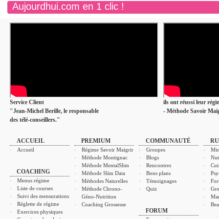
Aujourdhui.com en 1 clic !
Service Client
ils ont réussi leur rég
"Jean-Michel Berille, le responsable
- Méthode Savoir Maig
des télé-conseillers."
ACCUEIL
PREMIUM
COMMUNAUTÉ
RU
Accueil
Régime Savoir Maigrir
Groupes
Min
Méthode Montignac
Blogs
Nut
Méthode MentalSlim
Rencontres
Cui
COACHING
Méthode Slim Data
Bons plans
Psy
Menus régime
Méthodes Naturelles
Témoignages
For
Liste de courses
Méthode Chrono-
Quiz
Gro
Suivi des mensurations
Géno-Nutrition
Ma
Réglette de régime
Coaching Grossesse
Bea
FORUM
Exercices physiques