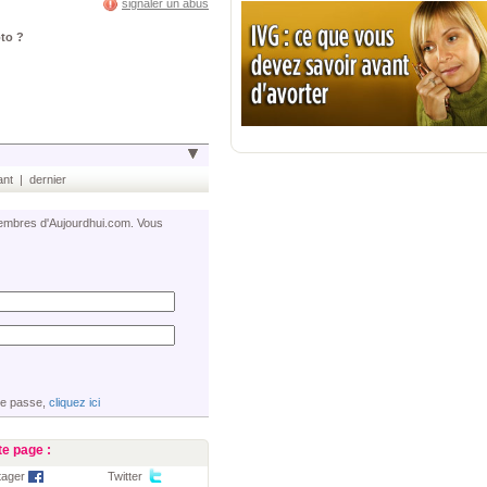
signaler un abus
oto ?
nt | dernier
 membres d'Aujourdhui.com. Vous
de passe,
cliquez ici
e page :
tager
Twitter