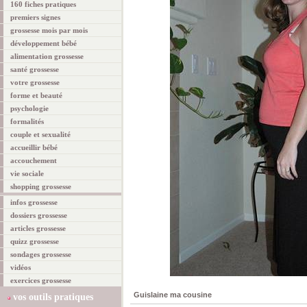
160 fiches pratiques
premiers signes
grossesse mois par mois
développement bébé
alimentation grossesse
santé grossesse
votre grossesse
forme et beauté
psychologie
formalités
couple et sexualité
accueillir bébé
accouchement
vie sociale
shopping grossesse
infos grossesse
dossiers grossesse
articles grossesse
quizz grossesse
sondages grossesse
vidéos
exercices grossesse
Guislaine ma cousine
vos outils pratiques