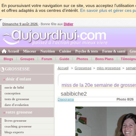
En poursuivant votre navigation sur ce site, vous acceptez l'utilisati
et offres adaptés à vos centres d'intérêt.
En savoir plus et gérer ces 
Dimanche 9 août 2026
- Bonne fête aux
Didier
Accueil
Minceur
Nutrition
Cuisine
Psycho & tests
Forme & santé
Gro
Blogs
Groupes
Forum
Guide
Photos
Bons Plans
Témoign
Accueil
>
Grossesse
>
miss grossesse
>
semai
GROSSESSE
désir d'enfant
miss de la 20e semaine de grosse
envie de bébé
sabibiche2
conception
tests de grossesse
Diaporama
Photo 8/26
date d'ovulation
votre grossesse
livres grossesse
coaching grossesse
blogs experts