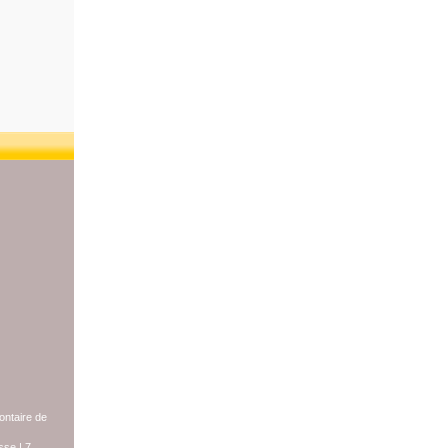
lontaire de
sse
|
7