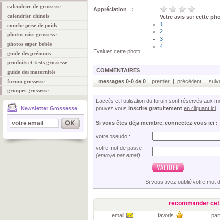
calendrier de grossesse
Appréciation :
calendrier chinois
Votre avis sur cette ph
1
courbe prise de poids
2
photos miss grossesse
3
photos super bébés
4
Evaluez cette photo:
guide des prénoms
produits et tests grossesse
COMMENTAIRES
guide des maternités
forum grossesse
messages 0-0 de 0
| premier | précédent | suiva
groupes grossesse
L’accès et l’utilisation du forum sont réservés aux
Newsletter Grossesse
pouvez vous
inscrire gratuitement
en cliquant ici
.
Si vous êtes déjà membre, connectez-vous ici :
votre pseudo :
votre mot de passe
(envoyé par email)
Si vous avez oublié votre mot 
recommander cett
email
favoris
par