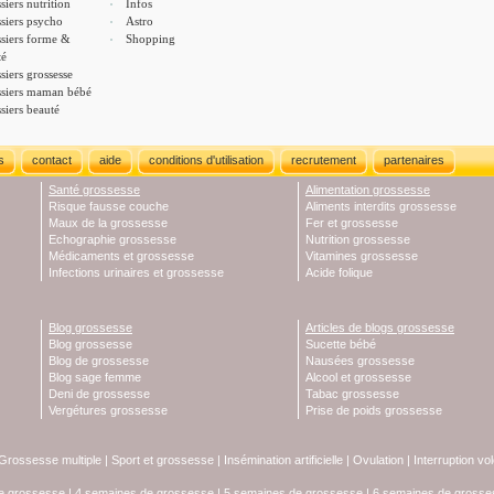
siers nutrition
Infos
siers psycho
Astro
siers forme &
Shopping
té
siers grossesse
siers maman bébé
siers beauté
s
contact
aide
conditions d'utilisation
recrutement
partenaires
Santé grossesse
Alimentation grossesse
Risque fausse couche
Aliments interdits grossesse
Maux de la grossesse
Fer et grossesse
Echographie grossesse
Nutrition grossesse
Médicaments et grossesse
Vitamines grossesse
Infections urinaires et grossesse
Acide folique
Blog grossesse
Articles de blogs grossesse
Blog grossesse
Sucette bébé
Blog de grossesse
Nausées grossesse
Blog sage femme
Alcool et grossesse
Deni de grossesse
Tabac grossesse
Vergétures grossesse
Prise de poids grossesse
Grossesse multiple
|
Sport et grossesse
|
Insémination artificielle
|
Ovulation
|
Interruption vo
e grossesse
|
4 semaines de grossesse
|
5 semaines de grossesse
|
6 semaines de grosse