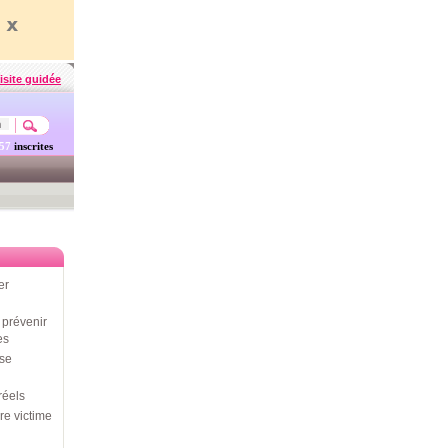
isite guidée
457
inscrites
er
prévenir
es
use
réels
re victime