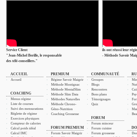
Service Client
ils ont réussi leur rég
"Jean-Michel Berille, le responsable
- Méthode Savoir Maig
des télé-conseillers."
ACCUEIL
PREMIUM
COMMUNAUTÉ
RU
Accueil
Régime Savoir Maigrir
Groupes
Min
Méthode Montignac
Blogs
Nut
Méthode MentalSlim
Rencontres
Cui
COACHING
Méthode Slim Data
Bons plans
Psy
Menus régime
Méthodes Naturelles
Témoignages
For
Liste de courses
Méthode Chrono-
Quiz
Gro
Suivi des mensurations
Géno-Nutrition
Ma
Réglette de régime
Coaching Grossesse
Bea
FORUM
Exercices physiques
Compteur de calories
Forum minceur
FORUM PREMIUM
DO
Calcul poids idéal
Forum cuisine
Calcul IMC
Forum Savoir Maigrir
Forum grossesse
Dos