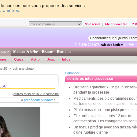
on de cookies pour vous proposer des services
paramètres.
M'inscrire
|
Me connecter
|
? V
747 540 703 328
calories brûlées
| 2 709 
ssesse
Maman & bébé
Beauté
Boutique
ages
Quizz
Astro
Jeux
Infos
ne 20
> voir une photo
s'abonner
dernières infos grossesse
sse
Droitier ou gaucher ? On peut l'observ
pendant la grossesse
autres miss de la 20e semaine
Médicaments: des pictogrammes pour 
«
précédente
suivante
»
les femmes enceintes en cas de risqu
Pilule masculine : une piste promette
Elle arrête la pilule parès 12 ans de
contraception. Les changements sont 
Un foetus protège avec son dos sa mè
d'une rupture utérine