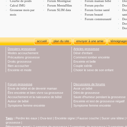
Courbe de poids
Forum Montignac
Forum maman bébé
Dos
Calcul IMG
Forum MentalSlim
Forum psycho
Dos
Grossesse mois par
Forum SLIM data
Forum forme santé
Dos
mois
Forum beauté
san
Forum communauté
Dos
Dos
Dos
accueil
plan du site
envoyer à une amie
témoignage
Dossiers grossesse
Articles grossesse
Modes accouchement
Désir d'enfant
Précautions grossesse
Comment tomber enceinte
Droits grossesse
Enceinte et belle
Bien accoucher
Couple stérile
Enceinte et mode
Choisir le sexe de son enfant
Forum grossesse
Discussions de forums
Envie de bébé et de devenir maman
Avoir un bébé
Être enceinte et bien vivre sa grossesse
Déni de grossesse
Accouchement et la naissance de bébé
Saute d'humeur pendant la grossesse
Autour de bébé
Enceinte et test de grossesse négatif
Symptome femme enceinte
Symptome femme enceinte
Tags
:
Perdre les eaux
|
Ova-test
|
Enceinte signe
|
Fausse couche
|
Sucer une tétine
|
grossesse
|
Découvrez aussi
:
1 semaine de grossesse
|
2 semaines de grossesse
|
3 semaines d