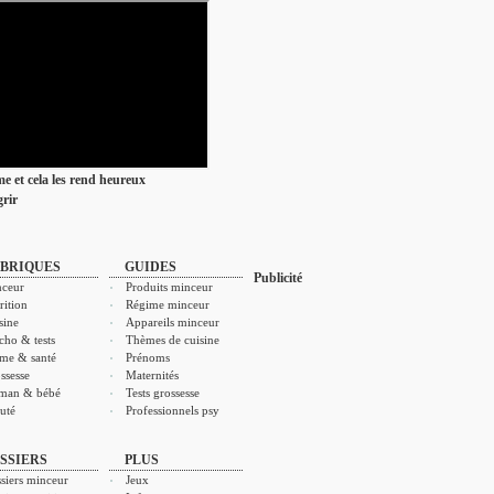
ime et cela les rend heureux
rir
BRIQUES
GUIDES
Publicité
ceur
Produits minceur
rition
Régime minceur
sine
Appareils minceur
cho & tests
Thèmes de cuisine
me & santé
Prénoms
ssesse
Maternités
man & bébé
Tests grossesse
uté
Professionnels psy
SSIERS
PLUS
siers minceur
Jeux