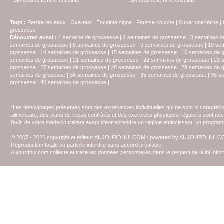
Symptome femme enceinte
Symptome femme enceinte
Tags
:
Perdre les eaux
|
Ova-test
|
Enceinte signe
|
Fausse couche
|
Sucer une tétine
|
grossesse
|
Découvrez aussi
:
1 semaine de grossesse
|
2 semaines de grossesse
|
3 semaines d
semaines de grossesse
|
8 semaines de grossesse
|
9 semaines de grossesse
|
10 se
grossesse
|
14 semaines de grossesse
|
15 semaines de grossesse
|
16 semaines de 
semaines de grossesse
|
21 semaines de grossesse
|
22 semaines de grossesse
|
23 
grossesse
|
27 semaines de grossesse
|
28 semaines de grossesse
|
29 semaines de 
semaines de grssesse
|
34 semaines de grossesse
|
35 semaines de grossesse
|
36 s
grossesse
|
40 semaines de grossesse
|
*Les témoignages présentés sont des expériences individuelles qui ne sont ni caractéri
alimentaire, des plans de repas contrôlés et des exercices physiques réguliers sont n
l'avis de votre médecin traitant avant d'entreprendre un régime amincissant, un programm
© 2007 - 2026 copyright et éditeur AUJOURDHUI.COM / powered by AUJOURDHUI.
Reproduction totale ou partielle interdite sans accord préalable.
Aujourdhui.com collecte et traite les données personnelles dans le respect de la loi Inf