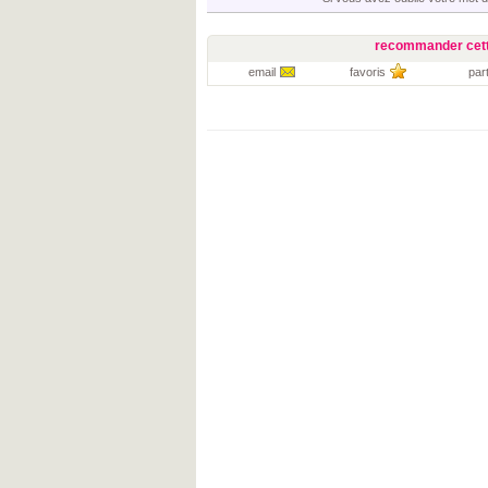
recommander cett
email
favoris
par