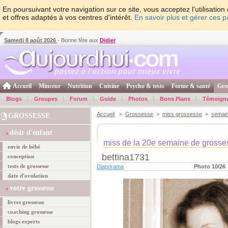
En poursuivant votre navigation sur ce site, vous acceptez l'utilisati
et offres adaptés à vos centres d'intérêt.
En savoir plus et gérer ces 
Samedi 8 août 2026
- Bonne fête aux
Didier
Accueil
Minceur
Nutrition
Cuisine
Psycho & tests
Forme & santé
Gro
Blogs
Groupes
Forum
Guide
Photos
Bons Plans
Témoign
Accueil
>
Grossesse
>
miss grossesse
>
semai
GROSSESSE
désir d'enfant
miss de la 20e semaine de grosse
envie de bébé
bettina1731
conception
tests de grossesse
Diaporama
Photo 10/26
date d'ovulation
votre grossesse
livres grossesse
coaching grossesse
blogs experts