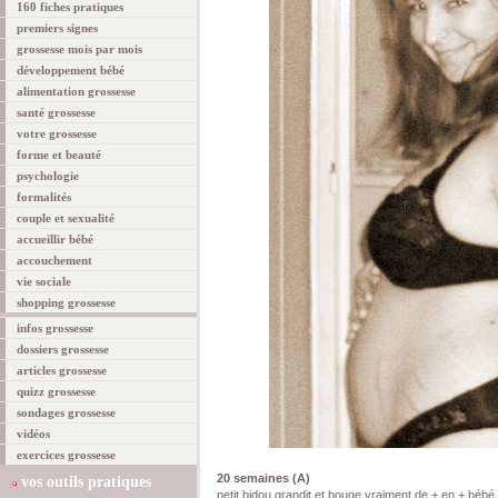
160 fiches pratiques
premiers signes
grossesse mois par mois
développement bébé
alimentation grossesse
santé grossesse
votre grossesse
forme et beauté
psychologie
formalités
couple et sexualité
accueillir bébé
accouchement
vie sociale
shopping grossesse
infos grossesse
dossiers grossesse
articles grossesse
quizz grossesse
sondages grossesse
vidéos
exercices grossesse
20 semaines (A)
vos outils pratiques
petit bidou grandit et bouge vraiment de + en + bébé 