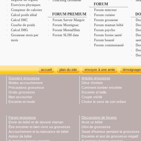
Coaching Grossesse
Bea
FORUM
Exercices physiques
Compteur de calories
Forum minceur
FORUM PREMIUM
DO
Calcul poids idéal
Forum cuisine
Calcul IMC
Forum Savoir Maigrir
Forum grossesse
Dos
Courbe de poids
Forum Montignac
Forum maman bébé
Dos
Calcul IMG
Forum MentalSlim
Forum psycho
Dos
Grossesse mois par
Forum SLIM data
Forum forme santé
Dos
mois
Forum beauté
san
Forum communauté
Dos
Dos
Dos
accueil
plan du site
envoyer à une amie
témoignage
Dossiers grossesse
Articles grossesse
Modes accouchement
Désir d'enfant
Précautions grossesse
Comment tomber enceinte
Droits grossesse
Enceinte et belle
Bien accoucher
Couple stérile
Enceinte et mode
Choisir le sexe de son enfant
Forum grossesse
Discussions de forums
Envie de bébé et de devenir maman
Avoir un bébé
Être enceinte et bien vivre sa grossesse
Déni de grossesse
Accouchement et la naissance de bébé
Saute d'humeur pendant la grossesse
Autour de bébé
Enceinte et test de grossesse négatif