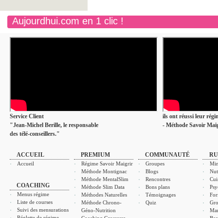
Aujourdhui.com en 1 clic !
Service Client
ils ont réussi leur rég
"Jean-Michel Berille, le responsable
- Méthode Savoir Maig
des télé-conseillers."
ACCUEIL
PREMIUM
COMMUNAUTÉ
RU
Accueil
Régime Savoir Maigrir
Groupes
Min
Méthode Montignac
Blogs
Nut
Méthode MentalSlim
Rencontres
Cui
COACHING
Méthode Slim Data
Bons plans
Psy
Menus régime
Méthodes Naturelles
Témoignages
For
Liste de courses
Méthode Chrono-
Quiz
Gro
Suivi des mensurations
Géno-Nutrition
Ma
Réglette de régime