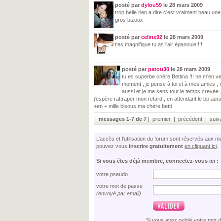
posté par
dylou59
le 28 mars 2009
trop belle rien a dire c'est vraiment beau u
gros bizoux
posté par
celine92
le 28 mars 2009
t'es magnifique tu as l'air épanouie!!!!
posté par
patou30
le 28 mars 2009
tu es superbe chère Bettina !!! ne m'en v
moment , je pense à toi et à mes amies , 
aussi et je me sens tout le temps crevée 
j'espère rattraper mon retard , en attendant le bb aura
+en + mille bisous ma chère betti
messages 1-7 de 7
| premier | précédent | suiva
L’accès et l’utilisation du forum sont réservés aux
pouvez vous
inscrire gratuitement
en cliquant ici
.
Si vous êtes déjà membre, connectez-vous ici :
votre pseudo :
votre mot de passe
(envoyé par email)
Si vous avez oublié votre mot 