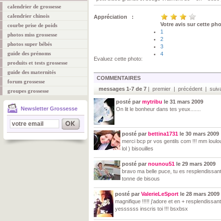
calendrier de grossesse
calendrier chinois
Appréciation :
Votre avis sur cette ph
courbe prise de poids
1
photos miss grossesse
2
photos super bébés
3
guide des prénoms
4
Evaluez cette photo:
produits et tests grossesse
guide des maternités
COMMENTAIRES
forum grossesse
messages 1-7 de 7
| premier | précédent | suiva
groupes grossesse
posté par
mytribu
le 31 mars 2009
Newsletter Grossesse
On lit le bonheur dans tes yeux.......
posté par
bettina1731
le 30 mars 2009
merci bcp pr vos gentils com !!! mm loulou
lol ) bisouilles
posté par
nounou51
le 29 mars 2009
bravo ma belle puce, tu es resplendissan
tonne de bisous
posté par
ValerieLeSport
le 28 mars 2009
magnifique !!!!! j'adore et en + resplendissan
yessssss inscris toi !!! bsxbsx