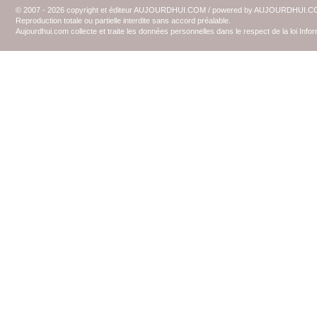
© 2007 - 2026 copyright et éditeur AUJOURDHUI.COM / powered by AUJOURDHUI.
Reproduction totale ou partielle interdite sans accord préalable.
Aujourdhui.com collecte et traite les données personnelles dans le respect de la loi Inf