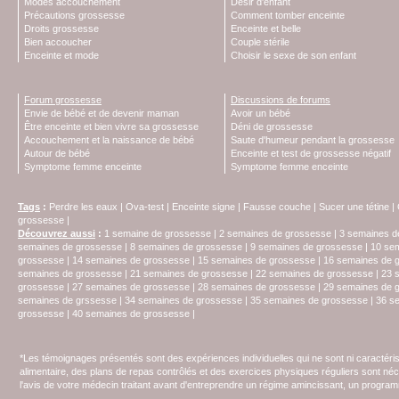
Modes accouchement
Désir d'enfant
Précautions grossesse
Comment tomber enceinte
Droits grossesse
Enceinte et belle
Bien accoucher
Couple stérile
Enceinte et mode
Choisir le sexe de son enfant
Forum grossesse
Discussions de forums
Envie de bébé et de devenir maman
Avoir un bébé
Être enceinte et bien vivre sa grossesse
Déni de grossesse
Accouchement et la naissance de bébé
Saute d'humeur pendant la grossesse
Autour de bébé
Enceinte et test de grossesse négatif
Symptome femme enceinte
Symptome femme enceinte
Tags
:
Perdre les eaux
|
Ova-test
|
Enceinte signe
|
Fausse couche
|
Sucer une tétine
|
grossesse
|
Découvrez aussi
:
1 semaine de grossesse
|
2 semaines de grossesse
|
3 semaines d
semaines de grossesse
|
8 semaines de grossesse
|
9 semaines de grossesse
|
10 se
grossesse
|
14 semaines de grossesse
|
15 semaines de grossesse
|
16 semaines de 
semaines de grossesse
|
21 semaines de grossesse
|
22 semaines de grossesse
|
23 
grossesse
|
27 semaines de grossesse
|
28 semaines de grossesse
|
29 semaines de 
semaines de grssesse
|
34 semaines de grossesse
|
35 semaines de grossesse
|
36 s
grossesse
|
40 semaines de grossesse
|
*Les témoignages présentés sont des expériences individuelles qui ne sont ni caractéri
alimentaire, des plans de repas contrôlés et des exercices physiques réguliers sont n
l'avis de votre médecin traitant avant d'entreprendre un régime amincissant, un programm