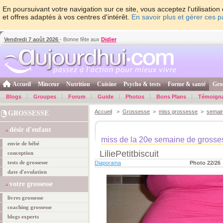
En poursuivant votre navigation sur ce site, vous acceptez l'utilisati
et offres adaptés à vos centres d'intérêt.
En savoir plus et gérer ces 
Vendredi 7 août 2026
- Bonne fête aux
Didier
Accueil
Minceur
Nutrition
Cuisine
Psycho & tests
Forme & santé
Gro
Blogs
Groupes
Forum
Guide
Photos
Bons Plans
Témoign
Accueil
>
Grossesse
>
miss grossesse
>
semai
GROSSESSE
désir d'enfant
miss de la 20e semaine de grosse
envie de bébé
LiliePetitbiscuit
conception
tests de grossesse
Diaporama
Photo 22/26
date d'ovulation
votre grossesse
livres grossesse
coaching grossesse
blogs experts