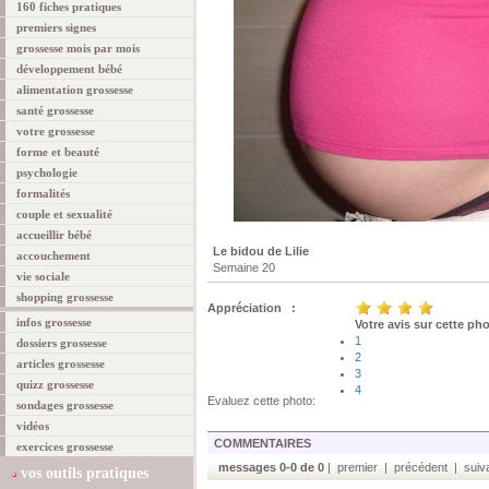
160 fiches pratiques
premiers signes
grossesse mois par mois
développement bébé
alimentation grossesse
santé grossesse
votre grossesse
forme et beauté
psychologie
formalités
couple et sexualité
accueillir bébé
Le bidou de Lilie
accouchement
Semaine 20
vie sociale
shopping grossesse
Appréciation :
infos grossesse
Votre avis sur cette ph
1
dossiers grossesse
2
articles grossesse
3
quizz grossesse
4
Evaluez cette photo:
sondages grossesse
vidéos
COMMENTAIRES
exercices grossesse
messages 0-0 de 0
| premier | précédent | suiva
vos outils pratiques