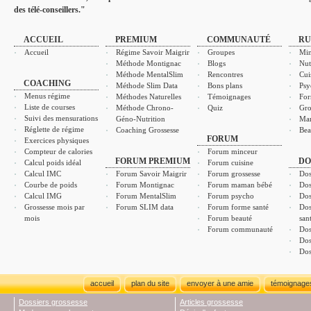
des télé-conseillers."
ACCUEIL
PREMIUM
COMMUNAUTÉ
RU
Accueil
Régime Savoir Maigrir
Groupes
Min
Méthode Montignac
Blogs
Nut
Méthode MentalSlim
Rencontres
Cui
COACHING
Méthode Slim Data
Bons plans
Psy
Menus régime
Méthodes Naturelles
Témoignages
For
Liste de courses
Méthode Chrono-
Quiz
Gro
Suivi des mensurations
Géno-Nutrition
Ma
Réglette de régime
Coaching Grossesse
Bea
FORUM
Exercices physiques
Compteur de calories
Forum minceur
FORUM PREMIUM
DO
Calcul poids idéal
Forum cuisine
Calcul IMC
Forum Savoir Maigrir
Forum grossesse
Dos
Courbe de poids
Forum Montignac
Forum maman bébé
Dos
Calcul IMG
Forum MentalSlim
Forum psycho
Dos
Grossesse mois par
Forum SLIM data
Forum forme santé
Dos
mois
Forum beauté
san
Forum communauté
Dos
Dos
Dos
accueil
plan du site
envoyer à une amie
témoignage
Dossiers grossesse
Articles grossesse