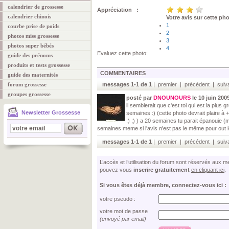
calendrier de grossesse
Appréciation :
calendrier chinois
Votre avis sur cette ph
1
courbe prise de poids
2
photos miss grossesse
3
photos super bébés
4
Evaluez cette photo:
guide des prénoms
produits et tests grossesse
COMMENTAIRES
guide des maternités
forum grossesse
messages 1-1 de 1
| premier | précédent | suiva
groupes grossesse
posté par
DNOUNOURS
le 10 juin 200
il semblerait que c'est toi qui est la plus
Newsletter Grossesse
semaines :) (cette photo devrait plaire à
:) ;) ) a 20 semaines tu parait épanouie 
semaines meme si l'avis n'est pas le même pour out l
messages 1-1 de 1
| premier | précédent | suiva
L’accès et l’utilisation du forum sont réservés aux
pouvez vous
inscrire gratuitement
en cliquant ici
.
Si vous êtes déjà membre, connectez-vous ici :
votre pseudo :
votre mot de passe
(envoyé par email)