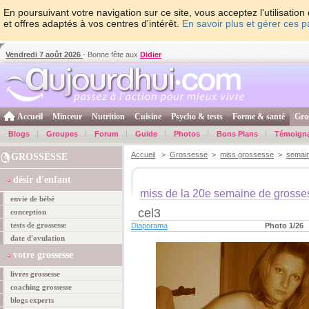
En poursuivant votre navigation sur ce site, vous acceptez l'utilisati
et offres adaptés à vos centres d'intérêt.
En savoir plus et gérer ces 
Vendredi 7 août 2026
- Bonne fête aux
Didier
Accueil
Minceur
Nutrition
Cuisine
Psycho & tests
Forme & santé
Gro
Blogs
Groupes
Forum
Guide
Photos
Bons Plans
Témoign
Accueil
>
Grossesse
>
miss grossesse
>
semai
GROSSESSE
désir d'enfant
miss de la 20e semaine de grosse
envie de bébé
cel3
conception
tests de grossesse
Diaporama
Photo 1/26
date d'ovulation
votre grossesse
livres grossesse
coaching grossesse
blogs experts