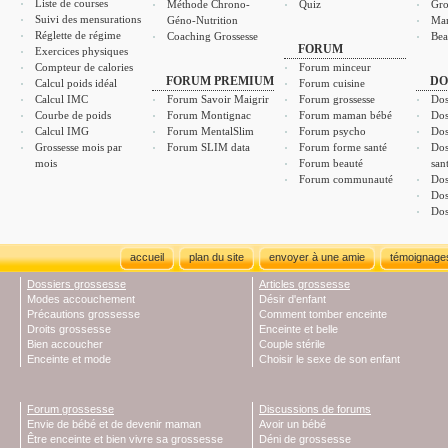
Liste de courses
Méthode Chrono-
Quiz
Gro
Suivi des mensurations
Géno-Nutrition
Ma
Réglette de régime
Coaching Grossesse
Bea
FORUM
Exercices physiques
Compteur de calories
Forum minceur
FORUM PREMIUM
DO
Calcul poids idéal
Forum cuisine
Calcul IMC
Forum Savoir Maigrir
Forum grossesse
Dos
Courbe de poids
Forum Montignac
Forum maman bébé
Dos
Calcul IMG
Forum MentalSlim
Forum psycho
Dos
Grossesse mois par
Forum SLIM data
Forum forme santé
Dos
mois
Forum beauté
san
Forum communauté
Dos
Dos
Dos
accueil
plan du site
envoyer à une amie
témoignage
Dossiers grossesse
Articles grossesse
Modes accouchement
Désir d'enfant
Précautions grossesse
Comment tomber enceinte
Droits grossesse
Enceinte et belle
Bien accoucher
Couple stérile
Enceinte et mode
Choisir le sexe de son enfant
Forum grossesse
Discussions de forums
Envie de bébé et de devenir maman
Avoir un bébé
Être enceinte et bien vivre sa grossesse
Déni de grossesse