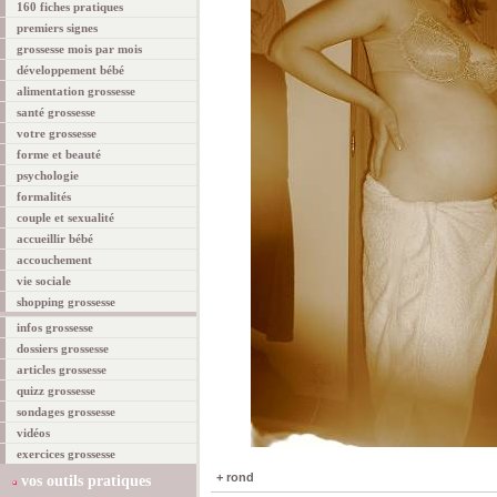
160 fiches pratiques
premiers signes
grossesse mois par mois
développement bébé
alimentation grossesse
santé grossesse
votre grossesse
forme et beauté
psychologie
formalités
couple et sexualité
accueillir bébé
accouchement
vie sociale
shopping grossesse
infos grossesse
dossiers grossesse
articles grossesse
quizz grossesse
sondages grossesse
vidéos
exercices grossesse
+ rond
vos outils pratiques