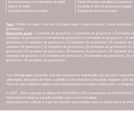
Accouchement et la naissance de bébé
Saute d'humeur pendant la grossesse
Autour de bébé
Enceinte et test de grossesse négatif
Symptome femme enceinte
Symptome femme enceinte
Tags
:
Perdre les eaux
|
Ova-test
|
Enceinte signe
|
Fausse couche
|
Sucer une tétine
|
grossesse
|
Découvrez aussi
:
1 semaine de grossesse
|
2 semaines de grossesse
|
3 semaines d
semaines de grossesse
|
8 semaines de grossesse
|
9 semaines de grossesse
|
10 se
grossesse
|
14 semaines de grossesse
|
15 semaines de grossesse
|
16 semaines de 
semaines de grossesse
|
21 semaines de grossesse
|
22 semaines de grossesse
|
23 
grossesse
|
27 semaines de grossesse
|
28 semaines de grossesse
|
29 semaines de 
semaines de grssesse
|
34 semaines de grossesse
|
35 semaines de grossesse
|
36 s
grossesse
|
40 semaines de grossesse
|
*Les témoignages présentés sont des expériences individuelles qui ne sont ni caractéri
alimentaire, des plans de repas contrôlés et des exercices physiques réguliers sont n
l'avis de votre médecin traitant avant d'entreprendre un régime amincissant, un programm
© 2007 - 2026 copyright et éditeur AUJOURDHUI.COM / powered by AUJOURDHUI.
Reproduction totale ou partielle interdite sans accord préalable.
Aujourdhui.com collecte et traite les données personnelles dans le respect de la loi Inf