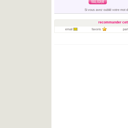
Si vous avez oublié votre mot 
recommander cett
email
favoris
par