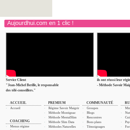
Aujourdhui.com en 1 clic !
Service Client
ils ont réussi leur rég
"Jean-Michel Berille, le responsable
- Méthode Savoir Maig
des télé-conseillers."
ACCUEIL
PREMIUM
COMMUNAUTÉ
RU
Accueil
Régime Savoir Maigrir
Groupes
Min
Méthode Montignac
Blogs
Nut
Méthode MentalSlim
Rencontres
Cui
COACHING
Méthode Slim Data
Bons plans
Psy
Menus régime
Méthodes Naturelles
Témoignages
For