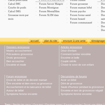
Calcul poids idéal
Forum cuisine
Calcul IMC
Forum Savoir Maigrir
Forum grossesse
Dos
Courbe de poids
Forum Montignac
Forum maman bébé
Dos
Calcul IMG
Forum MentalSlim
Forum psycho
Dos
Grossesse mois par
Forum SLIM data
Forum forme santé
Dos
mois
Forum beauté
san
Forum communauté
Dos
Dos
Dos
accueil
plan du site
envoyer à une amie
témoignage
Dossiers grossesse
Articles grossesse
Modes accouchement
Désir d'enfant
Précautions grossesse
Comment tomber enceinte
Droits grossesse
Enceinte et belle
Bien accoucher
Couple stérile
Enceinte et mode
Choisir le sexe de son enfant
Forum grossesse
Discussions de forums
Envie de bébé et de devenir maman
Avoir un bébé
Être enceinte et bien vivre sa grossesse
Déni de grossesse
Accouchement et la naissance de bébé
Saute d'humeur pendant la grossesse
Autour de bébé
Enceinte et test de grossesse négatif
Symptome femme enceinte
Symptome femme enceinte
Tags
:
Perdre les eaux
|
Ova-test
|
Enceinte signe
|
Fausse couche
|
Sucer une tétine
|