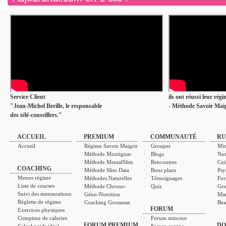
Service Client
ils ont réussi leur rég
"Jean-Michel Berille, le responsable
- Méthode Savoir Maig
des télé-conseillers."
ACCUEIL
PREMIUM
COMMUNAUTÉ
RU
Accueil
Régime Savoir Maigrir
Groupes
Min
Méthode Montignac
Blogs
Nut
Méthode MentalSlim
Rencontres
Cui
COACHING
Méthode Slim Data
Bons plans
Psy
Menus régime
Méthodes Naturelles
Témoignages
For
Liste de courses
Méthode Chrono-
Quiz
Gro
Suivi des mensurations
Géno-Nutrition
Ma
Réglette de régime
Coaching Grossesse
Bea
FORUM
Exercices physiques
Compteur de calories
Forum minceur
FORUM PREMIUM
DO