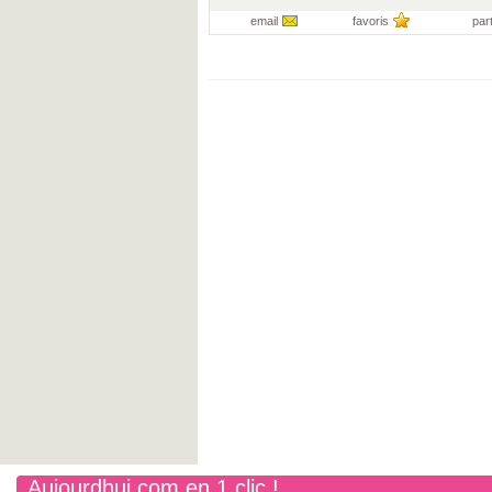
email
favoris
par
Aujourdhui.com en 1 clic !