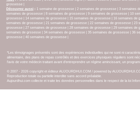
grossesse
|
Découvrez aussi
:
1 semaine de grossesse
|
2 semaines de grossesse
|
3 semaines d
semaines de grossesse
|
8 semaines de grossesse
|
9 semaines de grossesse
|
10 se
grossesse
|
14 semaines de grossesse
|
15 semaines de grossesse
|
16 semaines de 
semaines de grossesse
|
21 semaines de grossesse
|
22 semaines de grossesse
|
23 
grossesse
|
27 semaines de grossesse
|
28 semaines de grossesse
|
29 semaines de 
semaines de grssesse
|
34 semaines de grossesse
|
35 semaines de grossesse
|
36 s
grossesse
|
40 semaines de grossesse
|
*Les témoignages présentés sont des expériences individuelles qui ne sont ni caractéri
alimentaire, des plans de repas contrôlés et des exercices physiques réguliers sont n
l'avis de votre médecin traitant avant d'entreprendre un régime amincissant, un programm
© 2007 - 2026 copyright et éditeur AUJOURDHUI.COM / powered by AUJOURDHUI.
Reproduction totale ou partielle interdite sans accord préalable.
Aujourdhui.com collecte et traite les données personnelles dans le respect de la loi Inf