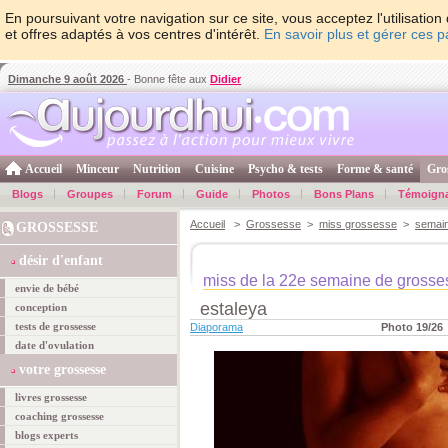
En poursuivant votre navigation sur ce site, vous acceptez l'utilisati
et offres adaptés à vos centres d'intérêt.
En savoir plus et gérer ces 
Dimanche 9 août 2026
- Bonne fête aux
Didier
Accueil
Minceur
Nutrition
Cuisine
Psycho & tests
Forme & santé
Gro
Blogs
Groupes
Forum
Guide
Photos
Bons Plans
Témoign
Accueil
>
Grossesse
>
miss grossesse
>
semai
GROSSESSE
désir d'enfant
miss de la 22e semaine de grosse
envie de bébé
estaleya
conception
tests de grossesse
Diaporama
Photo 19/26
date d'ovulation
votre grossesse
livres grossesse
coaching grossesse
blogs experts