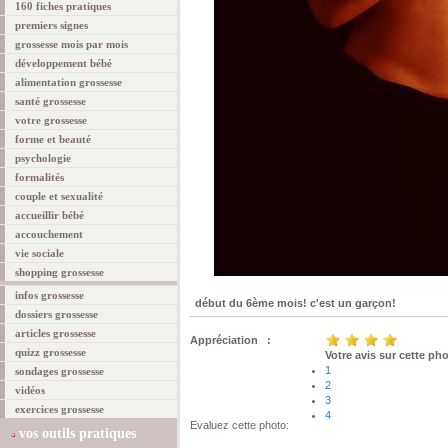
160 fiches pratiques
premiers signes
grossesse mois par mois
développement bébé
alimentation grossesse
santé grossesse
votre grossesse
forme et beauté
psychologie
formalités
couple et sexualité
accueillir bébé
accouchement
vie sociale
shopping grossesse
infos grossesse
début du 6ème mois! c'est un garçon!
dossiers grossesse
articles grossesse
Appréciation :
quizz grossesse
Votre avis sur cette ph
1
sondages grossesse
2
vidéos
3
exercices grossesse
4
Evaluez cette photo:
vos outils pratiques