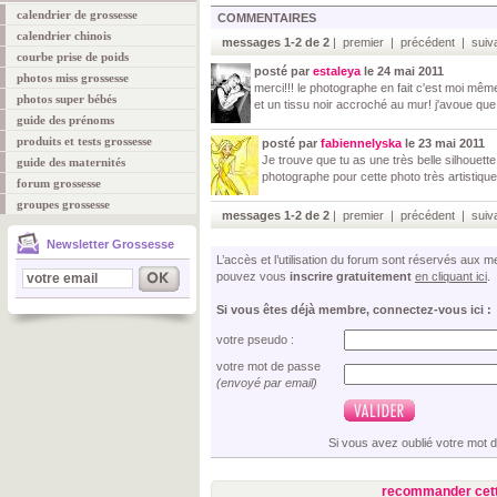
calendrier de grossesse
COMMENTAIRES
calendrier chinois
messages 1-2 de 2
| premier | précédent | suiva
courbe prise de poids
posté par
estaleya
le 24 mai 2011
photos miss grossesse
merci!!! le photographe en fait c'est moi mêm
photos super bébés
et un tissu noir accroché au mur! j'avoue que 
guide des prénoms
produits et tests grossesse
posté par
fabiennelyska
le 23 mai 2011
Je trouve que tu as une très belle silhouett
guide des maternités
photographe pour cette photo très artistique
forum grossesse
groupes grossesse
messages 1-2 de 2
| premier | précédent | suiva
Newsletter Grossesse
L’accès et l’utilisation du forum sont réservés aux
pouvez vous
inscrire gratuitement
en cliquant ici
.
Si vous êtes déjà membre, connectez-vous ici :
votre pseudo :
votre mot de passe
(envoyé par email)
Si vous avez oublié votre mot 
recommander cett