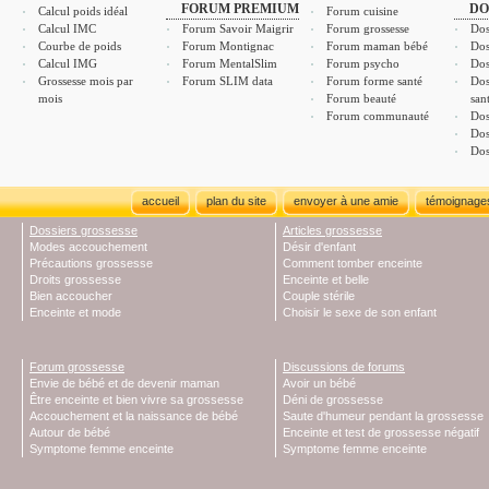
FORUM PREMIUM
DO
Calcul poids idéal
Forum cuisine
Calcul IMC
Forum Savoir Maigrir
Forum grossesse
Dos
Courbe de poids
Forum Montignac
Forum maman bébé
Dos
Calcul IMG
Forum MentalSlim
Forum psycho
Dos
Grossesse mois par
Forum SLIM data
Forum forme santé
Dos
mois
Forum beauté
san
Forum communauté
Dos
Dos
Dos
accueil
plan du site
envoyer à une amie
témoignage
Dossiers grossesse
Articles grossesse
Modes accouchement
Désir d'enfant
Précautions grossesse
Comment tomber enceinte
Droits grossesse
Enceinte et belle
Bien accoucher
Couple stérile
Enceinte et mode
Choisir le sexe de son enfant
Forum grossesse
Discussions de forums
Envie de bébé et de devenir maman
Avoir un bébé
Être enceinte et bien vivre sa grossesse
Déni de grossesse
Accouchement et la naissance de bébé
Saute d'humeur pendant la grossesse
Autour de bébé
Enceinte et test de grossesse négatif
Symptome femme enceinte
Symptome femme enceinte