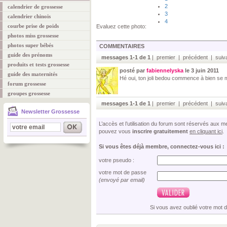
2
calendrier de grossesse
3
calendrier chinois
4
courbe prise de poids
Evaluez cette photo:
photos miss grossesse
photos super bébés
COMMENTAIRES
guide des prénoms
messages 1-1 de 1
| premier | précédent | suiva
produits et tests grossesse
posté par
fabiennelyska
le 3 juin 2011
guide des maternités
Hé oui, ton joli bedou commence à bien se 
forum grossesse
groupes grossesse
messages 1-1 de 1
| premier | précédent | suiva
Newsletter Grossesse
L’accès et l’utilisation du forum sont réservés aux
pouvez vous
inscrire gratuitement
en cliquant ici
.
Si vous êtes déjà membre, connectez-vous ici :
votre pseudo :
votre mot de passe
(envoyé par email)
Si vous avez oublié votre mot 