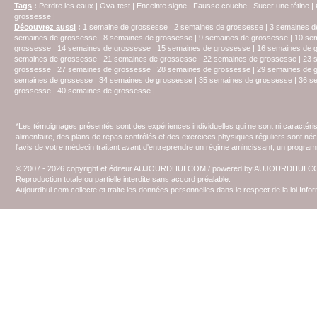
Tags
:
Perdre les eaux
|
Ova-test
|
Enceinte signe
|
Fausse couche
|
Sucer une tétine
|
grossesse
|
Découvrez aussi
:
1 semaine de grossesse
|
2 semaines de grossesse
|
3 semaines d
semaines de grossesse
|
8 semaines de grossesse
|
9 semaines de grossesse
|
10 se
grossesse
|
14 semaines de grossesse
|
15 semaines de grossesse
|
16 semaines de 
semaines de grossesse
|
21 semaines de grossesse
|
22 semaines de grossesse
|
23 
grossesse
|
27 semaines de grossesse
|
28 semaines de grossesse
|
29 semaines de 
semaines de grssesse
|
34 semaines de grossesse
|
35 semaines de grossesse
|
36 s
grossesse
|
40 semaines de grossesse
|
*Les témoignages présentés sont des expériences individuelles qui ne sont ni caractéri
alimentaire, des plans de repas contrôlés et des exercices physiques réguliers sont n
l'avis de votre médecin traitant avant d'entreprendre un régime amincissant, un programm
© 2007 - 2026 copyright et éditeur AUJOURDHUI.COM / powered by AUJOURDHUI.
Reproduction totale ou partielle interdite sans accord préalable.
Aujourdhui.com collecte et traite les données personnelles dans le respect de la loi Inf