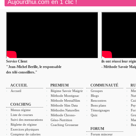
Aujourdhui.com en 1 clic !
Service Client
ils ont réussi leur rég
"Jean-Michel Berille, le responsable
- Méthode Savoir Maig
des télé-conseillers."
ACCUEIL
PREMIUM
COMMUNAUTÉ
RU
Accueil
Régime Savoir Maigrir
Groupes
Min
Méthode Montignac
Blogs
Nut
Méthode MentalSlim
Rencontres
Cui
COACHING
Méthode Slim Data
Bons plans
Psy
Menus régime
Méthodes Naturelles
Témoignages
For
Liste de courses
Méthode Chrono-
Quiz
Gro
Suivi des mensurations
Géno-Nutrition
Ma
Réglette de régime
Coaching Grossesse
Bea
FORUM
Exercices physiques
Compteur de calories
Forum minceur