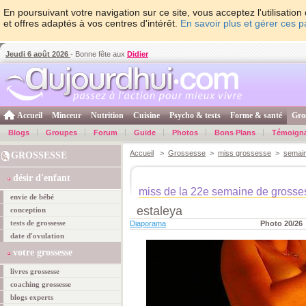
En poursuivant votre navigation sur ce site, vous acceptez l'utilisati
et offres adaptés à vos centres d'intérêt.
En savoir plus et gérer ces 
Jeudi 6 août 2026
- Bonne fête aux
Didier
Accueil
Minceur
Nutrition
Cuisine
Psycho & tests
Forme & santé
Gro
Blogs
Groupes
Forum
Guide
Photos
Bons Plans
Témoign
Accueil
>
Grossesse
>
miss grossesse
>
semai
GROSSESSE
désir d'enfant
miss de la 22e semaine de grosse
envie de bébé
estaleya
conception
tests de grossesse
Diaporama
Photo 20/26
date d'ovulation
votre grossesse
livres grossesse
coaching grossesse
blogs experts