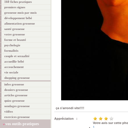
160 fiches pratiques
premiers signes
grossesse mois par mois
développement bébé
alimentation grossesse
santé grossesse
votre grossesse
forme et beauté
psychologie
formalités
couple et sexualité
accueillir bébé
accouchement
vie sociale
shopping grossesse
infos grossesse
dossiers grossesse
articles grossesse
quizz grossesse
sondages grossesse
ça s'arrondi vite!!!!
vidéos
exercices grossesse
Appréciation :
Votre avis sur cette ph
vos outils pratiques
1