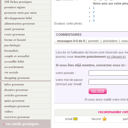
160 fiches pratiques
Votre avis sur cette ph
premiers signes
1
2
grossesse mois par mois
3
développement bébé
4
alimentation grossesse
Evaluez cette photo:
santé grossesse
votre grossesse
COMMENTAIRES
forme et beauté
messages 0-0 de 0
| premier | précédent | suiva
psychologie
formalités
L’accès et l’utilisation du forum sont réservés aux
couple et sexualité
pouvez vous
inscrire gratuitement
en cliquant ici
.
accueillir bébé
Si vous êtes déjà membre, connectez-vous ici :
accouchement
vie sociale
votre pseudo :
shopping grossesse
votre mot de passe
(envoyé par email)
infos grossesse
dossiers grossesse
articles grossesse
Si vous avez oublié votre mot 
quizz grossesse
sondages grossesse
vidéos
recommander cett
exercices grossesse
email
favoris
par
vos outils pratiques