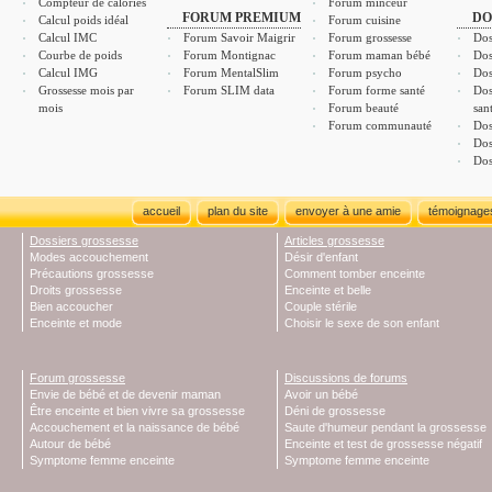
Compteur de calories
Forum minceur
FORUM PREMIUM
DO
Calcul poids idéal
Forum cuisine
Calcul IMC
Forum Savoir Maigrir
Forum grossesse
Dos
Courbe de poids
Forum Montignac
Forum maman bébé
Dos
Calcul IMG
Forum MentalSlim
Forum psycho
Dos
Grossesse mois par
Forum SLIM data
Forum forme santé
Dos
mois
Forum beauté
san
Forum communauté
Dos
Dos
Dos
accueil
plan du site
envoyer à une amie
témoignage
Dossiers grossesse
Articles grossesse
Modes accouchement
Désir d'enfant
Précautions grossesse
Comment tomber enceinte
Droits grossesse
Enceinte et belle
Bien accoucher
Couple stérile
Enceinte et mode
Choisir le sexe de son enfant
Forum grossesse
Discussions de forums
Envie de bébé et de devenir maman
Avoir un bébé
Être enceinte et bien vivre sa grossesse
Déni de grossesse
Accouchement et la naissance de bébé
Saute d'humeur pendant la grossesse
Autour de bébé
Enceinte et test de grossesse négatif
Symptome femme enceinte
Symptome femme enceinte