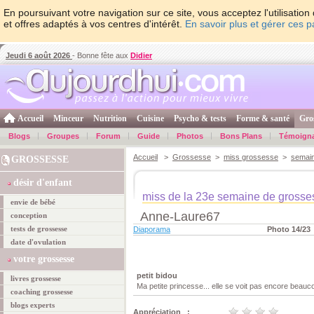
En poursuivant votre navigation sur ce site, vous acceptez l'utilisati
et offres adaptés à vos centres d'intérêt.
En savoir plus et gérer ces 
Jeudi 6 août 2026
- Bonne fête aux
Didier
Accueil
Minceur
Nutrition
Cuisine
Psycho & tests
Forme & santé
Gro
Blogs
Groupes
Forum
Guide
Photos
Bons Plans
Témoign
Accueil
>
Grossesse
>
miss grossesse
>
semai
GROSSESSE
désir d'enfant
miss de la 23e semaine de grosse
envie de bébé
Anne-Laure67
conception
tests de grossesse
Diaporama
Photo 14/23
date d'ovulation
votre grossesse
petit bidou
livres grossesse
Ma petite princesse... elle se voit pas encore beauc
coaching grossesse
blogs experts
Appréciation :