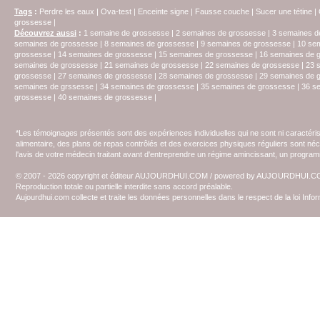
Tags
:
Perdre les eaux
|
Ova-test
|
Enceinte signe
|
Fausse couche
|
Sucer une tétine
|
grossesse
|
Découvrez aussi
:
1 semaine de grossesse
|
2 semaines de grossesse
|
3 semaines d
semaines de grossesse
|
8 semaines de grossesse
|
9 semaines de grossesse
|
10 se
grossesse
|
14 semaines de grossesse
|
15 semaines de grossesse
|
16 semaines de 
semaines de grossesse
|
21 semaines de grossesse
|
22 semaines de grossesse
|
23 
grossesse
|
27 semaines de grossesse
|
28 semaines de grossesse
|
29 semaines de 
semaines de grssesse
|
34 semaines de grossesse
|
35 semaines de grossesse
|
36 s
grossesse
|
40 semaines de grossesse
|
*Les témoignages présentés sont des expériences individuelles qui ne sont ni caractéri
alimentaire, des plans de repas contrôlés et des exercices physiques réguliers sont n
l'avis de votre médecin traitant avant d'entreprendre un régime amincissant, un programm
© 2007 - 2026 copyright et éditeur AUJOURDHUI.COM / powered by AUJOURDHUI.
Reproduction totale ou partielle interdite sans accord préalable.
Aujourdhui.com collecte et traite les données personnelles dans le respect de la loi Inf