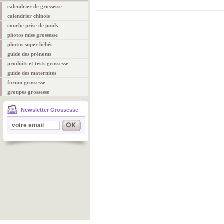
calendrier de grossesse
calendrier chinois
courbe prise de poids
photos miss grossesse
photos super bébés
guide des prénoms
produits et tests grossesse
guide des maternités
forum grossesse
groupes grossesse
Newsletter Grossesse