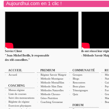
Aujourdhui.com en 1 clic !
Service Client
ils ont réussi leur rég
"Jean-Michel Berille, le responsable
- Méthode Savoir Maig
des télé-conseillers."
ACCUEIL
PREMIUM
COMMUNAUTÉ
RU
Accueil
Régime Savoir Maigrir
Groupes
Min
Méthode Montignac
Blogs
Nut
Méthode MentalSlim
Rencontres
Cui
COACHING
Méthode Slim Data
Bons plans
Psy
Menus régime
Méthodes Naturelles
Témoignages
For
Liste de courses
Méthode Chrono-
Quiz
Gro
Suivi des mensurations
Géno-Nutrition
Ma
Réglette de régime
Coaching Grossesse
Bea
FORUM
Exercices physiques