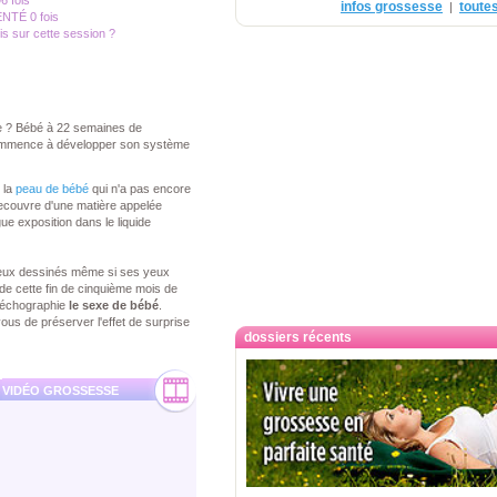
96 fois
infos grossesse
toutes
|
TÉ 0 fois
is sur cette session ?
 ? Bébé à 22 semaines de
commence à développer son système
 la
peau de bébé
qui n'a pas encore
recouvre d'une matière appelée
ue exposition dans le liquide
mieux dessinés même si ses yeux
e cette fin de cinquième mois de
l'échographie
le sexe de bébé
.
ous de préserver l'effet de surprise
dossiers récents
VIDÉO GROSSESSE