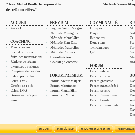
"Jean-Michel Berille, le responsable
- Méthode Savoir Maig
des télé-conseillers."
ACCUEIL
PREMIUM
COMMUNAUTÉ
RU
Accueil
Régime Savoir Maigrir
Groupes
Min
Méthode Montignac
Blogs
Nut
Méthode MentalSlim
Rencontres
Cui
COACHING
Méthode Slim Data
Bons plans
Psy
Menus régime
Méthodes Naturelles
Témoignages
For
Liste de courses
Méthode Chrono-
Quiz
Gro
Suivi des mensurations
Géno-Nutrition
Ma
Réglette de régime
Coaching Grossesse
Bea
FORUM
Exercices physiques
Compteur de calories
Forum minceur
FORUM PREMIUM
DO
Calcul poids idéal
Forum cuisine
Calcul IMC
Forum Savoir Maigrir
Forum grossesse
Dos
Courbe de poids
Forum Montignac
Forum maman bébé
Dos
Calcul IMG
Forum MentalSlim
Forum psycho
Dos
Grossesse mois par
Forum SLIM data
Forum forme santé
Dos
mois
Forum beauté
san
Forum communauté
Dos
Dos
Dos
accueil
plan du site
envoyer à une amie
témoignage