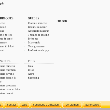
rir
BRIQUES
GUIDES
Publicité
ceur
Produits minceur
rition
Régime minceur
sine
Appareils minceur
cho & tests
Thèmes de cuisine
me & santé
Prénoms
ssesse
Maternités
man & bébé
Tests grossesse
uté
Professionnels psy
SSIERS
PLUS
siers minceur
Jeux
siers nutrition
Infos
siers psycho
Astro
siers forme &
Shopping
té
siers grossesse
siers maman bébé
siers beauté
s
contact
aide
conditions d'utilisation
recrutement
partenaires