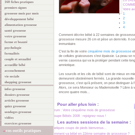
LU 241
160 fiches pratiques
COMMEN
premiers signes
Votre av
grossesse mois par mois
1
2
développement bébé
3
alimentation grossesse
4
santé grossesse
Comment décrire bébé à 22 semaines de grossesse
votre grossesse
grossesse mesure 26 cm et pèse un demi kilo. Il 
forme et beauté
immunitaire.
psychologie
C'est la fin de votre
cinquième mois de grossesse
et
formalités
de cellules graisseuses s'est épaissie. La peau se 
couple et sexualité
vernix caseosa qui va la protéger pendant cette long
accueillir bébé
amniotique.
accouchement
Les sourcils et les cils de bébé sont de mieux en 
vie sociale
demeurent obstinément fermés. La grande nouvelle d
shopping grossesse
grossesse, c'est qu'à présent, on peut distinguer à 
Alors, ce sera Monsieur ou Mademoiselle ? Libre à v
infos grossesse
encore quatre mois...
dossiers grossesse
articles grossesse
Pour aller plus loin :
quizz grossesse
Forum : Votre cinquième mois de grossesse
sondages grossesse
Groupe Bébés 2008 : rejoignez-nous !
vidéos
Les autres sessions de la semaine :
exercices grossesse
Quelques coups de pieds bienvenus...
vos outils pratiques
Comment va bébé en 22ème semaine de grossesse ?