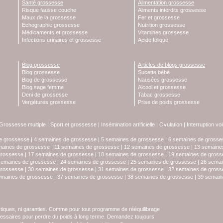
Santé grossesse
Alimentation grossesse
Risque fausse couche
Aliments interdits grossesse
Maux de la grossesse
Fer et grossesse
Echographie grossesse
Nutrition grossesse
Médicaments et grossesse
Vitamines grossesse
Infections urinaires et grossesse
Acide folique
Blog grossesse
Articles de blogs grossesse
Blog grossesse
Sucette bébé
Blog de grossesse
Nausées grossesse
Blog sage femme
Alcool et grossesse
Deni de grossesse
Tabac grossesse
Vergétures grossesse
Prise de poids grossesse
Grossesse multiple
|
Sport et grossesse
|
Insémination artificielle
|
Ovulation
|
Interruption vo
e grossesse
|
4 semaines de grossesse
|
5 semaines de grossesse
|
6 semaines de grosse
maines de grossesse
|
11 semaines de grossesse
|
12 semaines de grossesse
|
13 semaine
grossesse
|
17 semaines de grossesse
|
18 semaines de grossesse
|
19 semaines de gross
semaines de grossesse
|
24 semaines de grossesse
|
25 semaines de grossesse
|
26 semai
grossesse
|
30 semaines de grossesse
|
31 semaines de grossesse
|
32 semaines de gross
emaines de grossesse
|
37 semaines de grossesse
|
38 semaines de grossesse
|
39 semain
stiques, ni garanties. Comme pour tout programme de rééquilibrage
écessaires pour perdre du poids à long terme. Demandez toujours