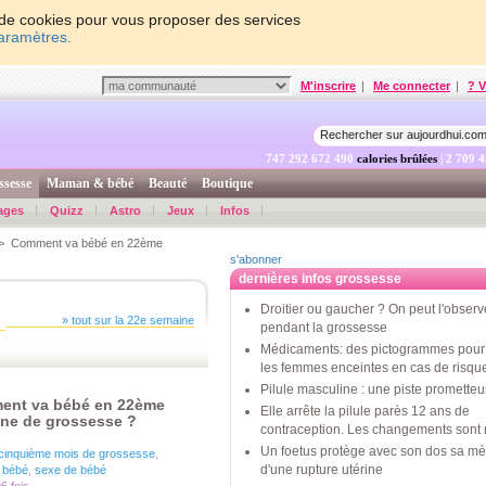
on de cookies pour vous proposer des services
paramètres.
M'inscrire
|
Me connecter
|
? V
747 292 673 789
calories brûlées
| 2 709 
ssesse
Maman & bébé
Beauté
Boutique
ages
Quizz
Astro
Jeux
Infos
 Comment va bébé en 22ème
s'abonner
dernières infos grossesse
Droitier ou gaucher ? On peut l'observ
» tout sur la 22e semaine
pendant la grossesse
Médicaments: des pictogrammes pour 
les femmes enceintes en cas de risqu
Pilule masculine : une piste promette
nt va bébé en 22ème
Elle arrête la pilule parès 12 ans de
ne de grossesse ?
contraception. Les changements sont 
Un foetus protège avec son dos sa mè
cinquième mois de grossesse
,
d'une rupture utérine
 bébé
,
sexe de bébé