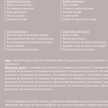
Dossiers grossesse
Articles grossesse
Modes accouchement
Désir d'enfant
Précautions grossesse
Comment tomber enceinte
Droits grossesse
Enceinte et belle
Bien accoucher
Couple stérile
Enceinte et mode
Choisir le sexe de son enfant
Forum grossesse
Discussions de forums
Envie de bébé et de devenir maman
Avoir un bébé
Être enceinte et bien vivre sa grossesse
Déni de grossesse
Accouchement et la naissance de bébé
Saute d'humeur pendant la grossesse
Autour de bébé
Enceinte et test de grossesse négatif
Symptome femme enceinte
Symptome femme enceinte
Tags
:
Perdre les eaux
|
Ova-test
|
Enceinte signe
|
Fausse couche
|
Sucer une tétine
|
grossesse
|
Découvrez aussi
:
1 semaine de grossesse
|
2 semaines de grossesse
|
3 semaines d
semaines de grossesse
|
8 semaines de grossesse
|
9 semaines de grossesse
|
10 se
grossesse
|
14 semaines de grossesse
|
15 semaines de grossesse
|
16 semaines de 
semaines de grossesse
|
21 semaines de grossesse
|
22 semaines de grossesse
|
23 
grossesse
|
27 semaines de grossesse
|
28 semaines de grossesse
|
29 semaines de 
semaines de grssesse
|
34 semaines de grossesse
|
35 semaines de grossesse
|
36 s
grossesse
|
40 semaines de grossesse
|
*Les témoignages présentés sont des expériences individuelles qui ne sont ni caractéri
alimentaire, des plans de repas contrôlés et des exercices physiques réguliers sont n