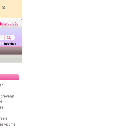
isite guidée
457
inscrites
er
prévenir
es
use
réels
re victime