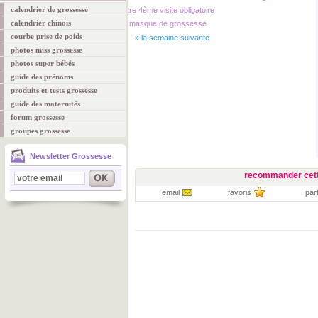
calendrier de grossesse
Votre 4ème visite obligatoire
calendrier chinois
Le masque de grossesse
courbe prise de poids
»
la semaine suivante
photos miss grossesse
photos super bébés
guide des prénoms
produits et tests grossesse
guide des maternités
forum grossesse
groupes grossesse
Newsletter Grossesse
recommander cett
email
favoris
par