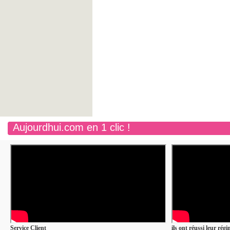
Aujourdhui.com en 1 clic !
Service Client
ils ont réussi leur rég