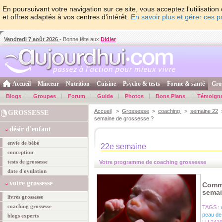
En poursuivant votre navigation sur ce site, vous acceptez l'utilisati
et offres adaptés à vos centres d'intérêt.
En savoir plus et gérer ces 
Vendredi 7 août 2026
- Bonne fête aux
Didier
Accueil
Minceur
Nutrition
Cuisine
Psycho & tests
Forme & santé
Gro
Blogs
Groupes
Forum
Guide
Photos
Bons Plans
Témoign
Accueil
>
Grossesse
>
coaching
>
semaine 22
>
GROSSESSE
semaine de grossesse ?
désir d'enfant
envie de bébé
22e semaine
conception
tests de grossesse
Votre programme de coaching grossesse
date d'ovulation
votre grossesse
Comme
semai
livres grossesse
coaching grossesse
TAGS :
peau de
blogs experts