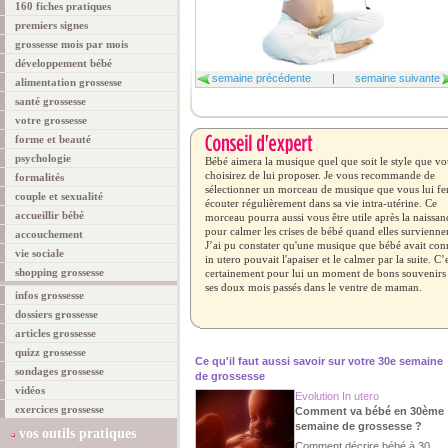
160 fiches pratiques
premiers signes
grossesse mois par mois
développement bébé
semaine précédente
|
semaine suivante
alimentation grossesse
santé grossesse
votre grossesse
forme et beauté
psychologie
Bébé aimera la musique quel que soit le style que vo
choisirez de lui proposer. Je vous recommande de
formalités
sélectionner un morceau de musique que vous lui fe
couple et sexualité
écouter régulièrement dans sa vie intra-utérine. Ce
accueillir bébé
morceau pourra aussi vous être utile après la naissan
pour calmer les crises de bébé quand elles survienne
accouchement
J’ai pu constater qu'une musique que bébé avait co
vie sociale
in utero pouvait l'apaiser et le calmer par la suite. C’
shopping grossesse
certainement pour lui un moment de bons souvenirs
ses doux mois passés dans le ventre de maman.
infos grossesse
dossiers grossesse
articles grossesse
quizz grossesse
Ce qu'il faut aussi savoir sur votre 30e semaine
sondages grossesse
de grossesse
vidéos
Evolution In utero
exercices grossesse
Comment va bébé en 30ème
semaine de grossesse ?
vos outils pratiques
Comment décrire bébé à 30