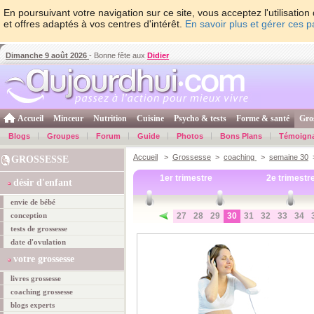
En poursuivant votre navigation sur ce site, vous acceptez l'utilisati
et offres adaptés à vos centres d'intérêt.
En savoir plus et gérer ces 
Dimanche 9 août 2026
- Bonne fête aux
Didier
Accueil
Minceur
Nutrition
Cuisine
Psycho & tests
Forme & santé
Gro
Blogs
Groupes
Forum
Guide
Photos
Bons Plans
Témoign
Accueil
>
Grossesse
>
coaching
>
semaine 30
>
GROSSESSE
1er trimestre
2e trimestr
désir d'enfant
envie de bébé
conception
27
28
29
30
31
32
33
34
tests de grossesse
date d'ovulation
votre grossesse
livres grossesse
coaching grossesse
blogs experts