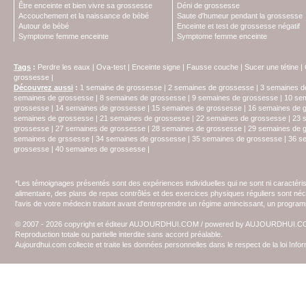
Être enceinte et bien vivre sa grossesse
Déni de grossesse
Accouchement et la naissance de bébé
Saute d'humeur pendant la grossesse
Autour de bébé
Enceinte et test de grossesse négatif
Symptome femme enceinte
Symptome femme enceinte
Tags
:
Perdre les eaux
|
Ova-test
|
Enceinte signe
|
Fausse couche
|
Sucer une tétine
|
grossesse
|
Découvrez aussi
:
1 semaine de grossesse
|
2 semaines de grossesse
|
3 semaines d
semaines de grossesse
|
8 semaines de grossesse
|
9 semaines de grossesse
|
10 se
grossesse
|
14 semaines de grossesse
|
15 semaines de grossesse
|
16 semaines de 
semaines de grossesse
|
21 semaines de grossesse
|
22 semaines de grossesse
|
23 
grossesse
|
27 semaines de grossesse
|
28 semaines de grossesse
|
29 semaines de 
semaines de grssesse
|
34 semaines de grossesse
|
35 semaines de grossesse
|
36 s
grossesse
|
40 semaines de grossesse
|
*Les témoignages présentés sont des expériences individuelles qui ne sont ni caractéri
alimentaire, des plans de repas contrôlés et des exercices physiques réguliers sont n
l'avis de votre médecin traitant avant d'entreprendre un régime amincissant, un programm
© 2007 - 2026 copyright et éditeur AUJOURDHUI.COM / powered by AUJOURDHUI.
Reproduction totale ou partielle interdite sans accord préalable.
Aujourdhui.com collecte et traite les données personnelles dans le respect de la loi Inf