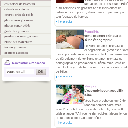
calendrier de grossesse
semaines de grossesse ? Béb
à 30 semaines de grossesse est maintenant un
calendrier chinois
bébé de 37 cm pour 1,5 kilos qui occupe presque
courbe prise de poids
tout l'espace de l'utérus.
photos miss grossesse
lire la suite
photos super bébés
guide des prénoms
Formalités
6ème examen prénatal et
produits et tests grossesse
3ème échographie
guide des maternités
Le 6ème examen prénatal et
forum grossesse
échographie de grossesse son
groupes grossesse
très importants. Avec ce récapitulatif vous serez tou
du déroulement de ce 6ème examen prénatal et
Newsletter Grossesse
échographie de grossesse du 8ème mois. Voilà un
excellent moyen d'être rassurée sur la parfaite sant
de bébé.
lire la suite
Shopping
L'essentiel pour accueillir
bébé
Vous êtes proche du jour J de
l'accouchement alors avez-
vous l'essentiel pour accueillir bébé : lit, poussette,
table à langer ? Afin de ne rien oublier, faisons le tour
de l'essentiel pour accueilir bébé.
lire la suite