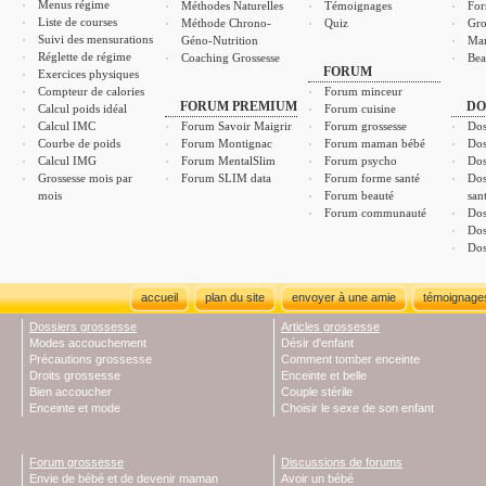
Menus régime
Méthodes Naturelles
Témoignages
For
Liste de courses
Méthode Chrono-
Quiz
Gro
Suivi des mensurations
Géno-Nutrition
Ma
Réglette de régime
Coaching Grossesse
Bea
FORUM
Exercices physiques
Compteur de calories
Forum minceur
FORUM PREMIUM
DO
Calcul poids idéal
Forum cuisine
Calcul IMC
Forum Savoir Maigrir
Forum grossesse
Dos
Courbe de poids
Forum Montignac
Forum maman bébé
Dos
Calcul IMG
Forum MentalSlim
Forum psycho
Dos
Grossesse mois par
Forum SLIM data
Forum forme santé
Dos
mois
Forum beauté
san
Forum communauté
Dos
Dos
Dos
accueil
plan du site
envoyer à une amie
témoignage
Dossiers grossesse
Articles grossesse
Modes accouchement
Désir d'enfant
Précautions grossesse
Comment tomber enceinte
Droits grossesse
Enceinte et belle
Bien accoucher
Couple stérile
Enceinte et mode
Choisir le sexe de son enfant
Forum grossesse
Discussions de forums
Envie de bébé et de devenir maman
Avoir un bébé