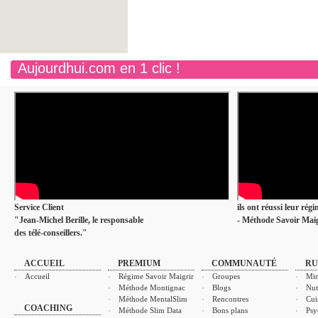
Aujourdhui.com en 1 clic !
Service Client
ils ont réussi leur rég
"Jean-Michel Berille, le responsable
- Méthode Savoir Maig
des télé-conseillers."
ACCUEIL
PREMIUM
COMMUNAUTÉ
RU
Accueil
Régime Savoir Maigrir
Groupes
Min
Méthode Montignac
Blogs
Nut
Méthode MentalSlim
Rencontres
Cui
COACHING
Méthode Slim Data
Bons plans
Psy