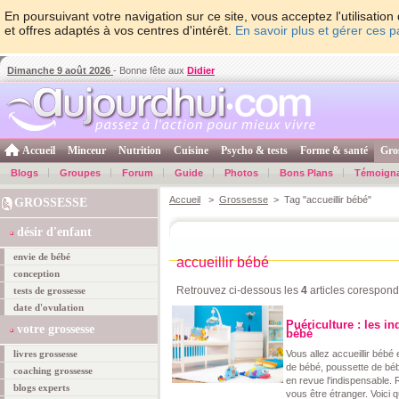
En poursuivant votre navigation sur ce site, vous acceptez l'utilisati
et offres adaptés à vos centres d'intérêt.
En savoir plus et gérer ces 
Dimanche 9 août 2026
- Bonne fête aux
Didier
Accueil
Minceur
Nutrition
Cuisine
Psycho & tests
Forme & santé
Gro
Blogs
Groupes
Forum
Guide
Photos
Bons Plans
Témoign
Accueil
>
Grossesse
> Tag "accueillir bébé"
GROSSESSE
désir d'enfant
envie de bébé
accueillir bébé
conception
Retrouvez ci-dessous les
4
articles corespond
tests de grossesse
date d'ovulation
Puériculture : les i
votre grossesse
bébé
livres grossesse
Vous allez accueillir bébé
de bébé, poussette de béb
coaching grossesse
en revue l'indispensable.
blogs experts
vous être étranger. Voici