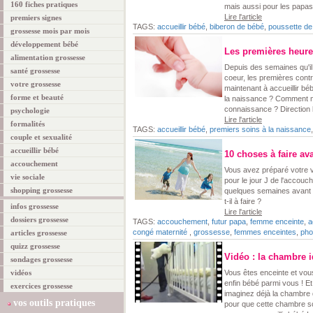
160 fiches pratiques
mais aussi pour les papas
Lire l'article
premiers signes
TAGS:
accueillir bébé
,
biberon de bébé
,
poussette de
grossesse mois par mois
développement bébé
Les premières heure
alimentation grossesse
Depuis des semaines qu'il 
santé grossesse
coeur, les premières cont
votre grossesse
maintenant à accueillir bé
forme et beauté
la naissance ? Comment m
connaissance ? Direction l
psychologie
Lire l'article
formalités
TAGS:
accueillir bébé
,
premiers soins à la naissance
couple et sexualité
accueillir bébé
10 choses à faire ava
accouchement
Vous avez préparé votre v
vie sociale
pour le jour J de l'accouc
shopping grossesse
quelques semaines avant l
t-il à faire ?
infos grossesse
Lire l'article
dossiers grossesse
TAGS:
accouchement
,
futur papa
,
femme enceinte
,
a
congé maternité
,
grossesse
,
femmes enceintes
,
pho
articles grossesse
quizz grossesse
Vidéo : la chambre 
sondages grossesse
vidéos
Vous êtes enceinte et vous
enfin bébé parmi vous ! 
exercices grossesse
imaginez déjà la chambre d
vos outils pratiques
pour que cette chambre soi