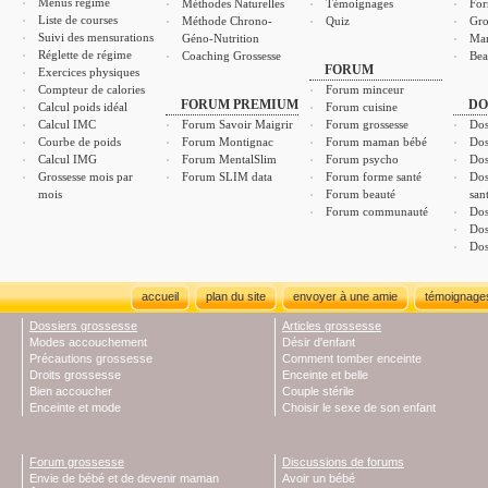
Menus régime
Méthodes Naturelles
Témoignages
For
Liste de courses
Méthode Chrono-
Quiz
Gro
Suivi des mensurations
Géno-Nutrition
Ma
Réglette de régime
Coaching Grossesse
Bea
FORUM
Exercices physiques
Compteur de calories
Forum minceur
FORUM PREMIUM
DO
Calcul poids idéal
Forum cuisine
Calcul IMC
Forum Savoir Maigrir
Forum grossesse
Dos
Courbe de poids
Forum Montignac
Forum maman bébé
Dos
Calcul IMG
Forum MentalSlim
Forum psycho
Dos
Grossesse mois par
Forum SLIM data
Forum forme santé
Dos
mois
Forum beauté
san
Forum communauté
Dos
Dos
Dos
accueil
plan du site
envoyer à une amie
témoignage
Dossiers grossesse
Articles grossesse
Modes accouchement
Désir d'enfant
Précautions grossesse
Comment tomber enceinte
Droits grossesse
Enceinte et belle
Bien accoucher
Couple stérile
Enceinte et mode
Choisir le sexe de son enfant
Forum grossesse
Discussions de forums
Envie de bébé et de devenir maman
Avoir un bébé