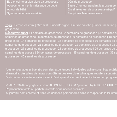
Être enceinte et bien vivre sa grossesse
Déni de grossesse
Accouchement et la naissance de bébé
Saute d'humeur pendant la grossesse
Autour de bébé
Enceinte et test de grossesse négatif
Symptome femme enceinte
Symptome femme enceinte
Tags
:
Perdre les eaux
|
Ova-test
|
Enceinte signe
|
Fausse couche
|
Sucer une tétine
|
grossesse
|
Découvrez aussi
:
1 semaine de grossesse
|
2 semaines de grossesse
|
3 semaines d
semaines de grossesse
|
8 semaines de grossesse
|
9 semaines de grossesse
|
10 se
grossesse
|
14 semaines de grossesse
|
15 semaines de grossesse
|
16 semaines de 
semaines de grossesse
|
21 semaines de grossesse
|
22 semaines de grossesse
|
23 
grossesse
|
27 semaines de grossesse
|
28 semaines de grossesse
|
29 semaines de 
semaines de grssesse
|
34 semaines de grossesse
|
35 semaines de grossesse
|
36 s
grossesse
|
40 semaines de grossesse
|
*Les témoignages présentés sont des expériences individuelles qui ne sont ni caractéri
alimentaire, des plans de repas contrôlés et des exercices physiques réguliers sont n
l'avis de votre médecin traitant avant d'entreprendre un régime amincissant, un programm
© 2007 - 2026 copyright et éditeur AUJOURDHUI.COM / powered by AUJOURDHUI.
Reproduction totale ou partielle interdite sans accord préalable.
Aujourdhui.com collecte et traite les données personnelles dans le respect de la loi Inf