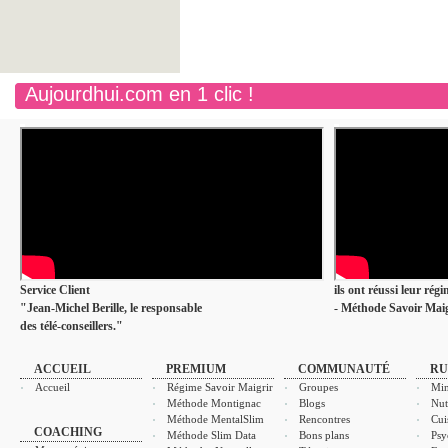
Aujourdhui.com en 1 clic !
Service Client
ils ont réussi leur rég
"Jean-Michel Berille, le responsable
- Méthode Savoir Maig
des télé-conseillers."
ACCUEIL
PREMIUM
COMMUNAUTÉ
RU
Accueil
Régime Savoir Maigrir
Groupes
Min
Méthode Montignac
Blogs
Nut
Méthode MentalSlim
Rencontres
Cui
COACHING
Méthode Slim Data
Bons plans
Psy