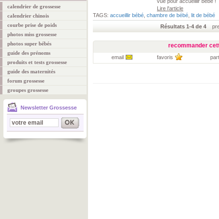
vue pour accueillir bébé !
calendrier de grossesse
Lire l'article
TAGS:
accueillir bébé
,
chambre de bébé
,
lit de bébé
calendrier chinois
courbe prise de poids
Résultats 1-4 de 4
prem
photos miss grossesse
photos super bébés
recommander cett
guide des prénoms
email
favoris
par
produits et tests grossesse
guide des maternités
forum grossesse
groupes grossesse
Newsletter Grossesse