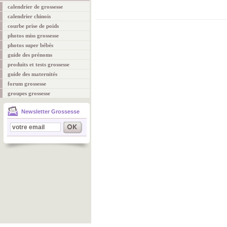
calendrier de grossesse
calendrier chinois
courbe prise de poids
photos miss grossesse
photos super bébés
guide des prénoms
produits et tests grossesse
guide des maternités
forum grossesse
groupes grossesse
Newsletter Grossesse