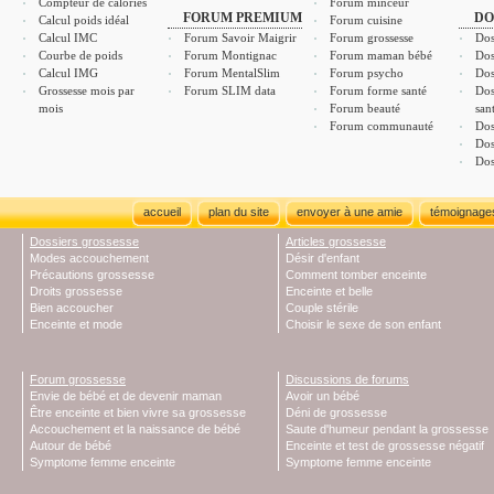
Compteur de calories
Forum minceur
FORUM PREMIUM
DO
Calcul poids idéal
Forum cuisine
Calcul IMC
Forum Savoir Maigrir
Forum grossesse
Dos
Courbe de poids
Forum Montignac
Forum maman bébé
Dos
Calcul IMG
Forum MentalSlim
Forum psycho
Dos
Grossesse mois par
Forum SLIM data
Forum forme santé
Dos
mois
Forum beauté
san
Forum communauté
Dos
Dos
Dos
accueil
plan du site
envoyer à une amie
témoignage
Dossiers grossesse
Articles grossesse
Modes accouchement
Désir d'enfant
Précautions grossesse
Comment tomber enceinte
Droits grossesse
Enceinte et belle
Bien accoucher
Couple stérile
Enceinte et mode
Choisir le sexe de son enfant
Forum grossesse
Discussions de forums
Envie de bébé et de devenir maman
Avoir un bébé
Être enceinte et bien vivre sa grossesse
Déni de grossesse
Accouchement et la naissance de bébé
Saute d'humeur pendant la grossesse
Autour de bébé
Enceinte et test de grossesse négatif
Symptome femme enceinte
Symptome femme enceinte