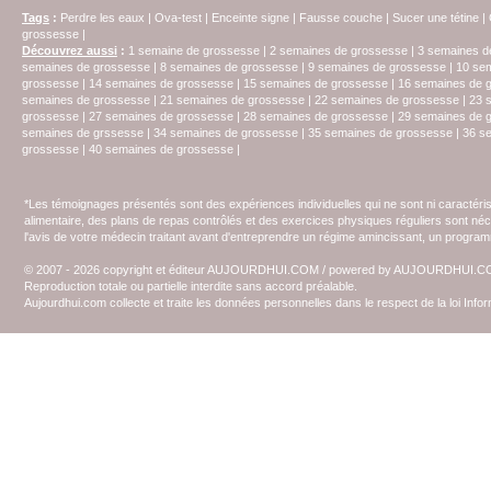
Tags
:
Perdre les eaux
|
Ova-test
|
Enceinte signe
|
Fausse couche
|
Sucer une tétine
|
grossesse
|
Découvrez aussi
:
1 semaine de grossesse
|
2 semaines de grossesse
|
3 semaines d
semaines de grossesse
|
8 semaines de grossesse
|
9 semaines de grossesse
|
10 se
grossesse
|
14 semaines de grossesse
|
15 semaines de grossesse
|
16 semaines de 
semaines de grossesse
|
21 semaines de grossesse
|
22 semaines de grossesse
|
23 
grossesse
|
27 semaines de grossesse
|
28 semaines de grossesse
|
29 semaines de 
semaines de grssesse
|
34 semaines de grossesse
|
35 semaines de grossesse
|
36 s
grossesse
|
40 semaines de grossesse
|
*Les témoignages présentés sont des expériences individuelles qui ne sont ni caractéri
alimentaire, des plans de repas contrôlés et des exercices physiques réguliers sont n
l'avis de votre médecin traitant avant d'entreprendre un régime amincissant, un programm
© 2007 - 2026 copyright et éditeur AUJOURDHUI.COM / powered by AUJOURDHUI.
Reproduction totale ou partielle interdite sans accord préalable.
Aujourdhui.com collecte et traite les données personnelles dans le respect de la loi Inf