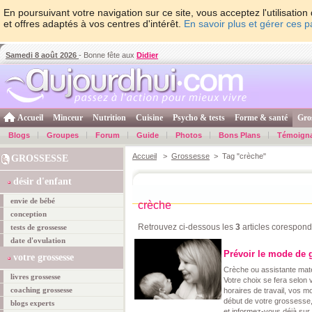
En poursuivant votre navigation sur ce site, vous acceptez l'utilisati
et offres adaptés à vos centres d'intérêt.
En savoir plus et gérer ces 
Samedi 8 août 2026
- Bonne fête aux
Didier
Accueil
Minceur
Nutrition
Cuisine
Psycho & tests
Forme & santé
Gro
Blogs
Groupes
Forum
Guide
Photos
Bons Plans
Témoign
Accueil
>
Grossesse
> Tag "crèche"
GROSSESSE
désir d'enfant
envie de bébé
crèche
conception
Retrouvez ci-dessous les
3
articles corespond
tests de grossesse
date d'ovulation
Prévoir le mode de g
votre grossesse
Crèche ou assistante mat
livres grossesse
Votre choix se fera selon 
coaching grossesse
horaires de travail, vos mo
début de votre grossesse
blogs experts
et informez-vous déjà sur 