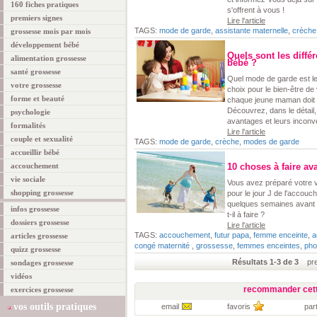
160 fiches pratiques
s'offrent à vous !
premiers signes
Lire l'article
TAGS:
mode de garde
,
assistante maternelle
,
crèche
grossesse mois par mois
développement bébé
Quels sont les diff
alimentation grossesse
bébé ?
santé grossesse
Quel mode de garde est le 
votre grossesse
choix pour le bien-être de
forme et beauté
chaque jeune maman doit 
Découvrez, dans le détail,
psychologie
avantages et leurs inconv
formalités
Lire l'article
couple et sexualité
TAGS:
mode de garde
,
crèche
,
modes de garde
accueillir bébé
accouchement
10 choses à faire ava
vie sociale
Vous avez préparé votre v
shopping grossesse
pour le jour J de l'accouc
quelques semaines avant l
infos grossesse
t-il à faire ?
dossiers grossesse
Lire l'article
TAGS:
accouchement
,
futur papa
,
femme enceinte
,
a
articles grossesse
congé maternité
,
grossesse
,
femmes enceintes
,
pho
quizz grossesse
Résultats 1-3 de 3
prem
sondages grossesse
vidéos
recommander cett
exercices grossesse
vos outils pratiques
email
favoris
par