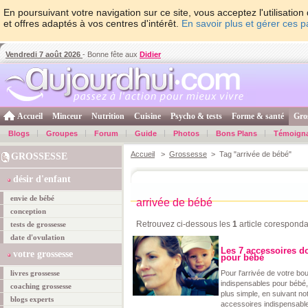
En poursuivant votre navigation sur ce site, vous acceptez l'utilisati
et offres adaptés à vos centres d'intérêt.
En savoir plus et gérer ces 
Vendredi 7 août 2026
- Bonne fête aux
Didier
Accueil
Minceur
Nutrition
Cuisine
Psycho & tests
Forme & santé
Gro
Blogs
Groupes
Forum
Guide
Photos
Bons Plans
Témoign
Accueil
>
Grossesse
> Tag "arrivée de bébé"
GROSSESSE
désir d'enfant
envie de bébé
arrivée de bébé
conception
Retrouvez ci-dessous les
1
article coresponda
tests de grossesse
date d'ovulation
Les 7 accessoires d
votre grossesse
pour bébé
livres grossesse
Pour l'arrivée de votre bo
indispensables pour bébé,
coaching grossesse
plus simple, en suivant no
blogs experts
accessoires indispensabl