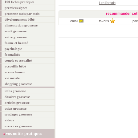
160 fiches pratiques
Lire l'article
premiers signes
recommander cett
grossesse mois par mois
développement bébé
email
favoris
par
alimentation grossesse
santé grossesse
votre grossesse
forme et beauté
psychologie
formalités
couple et sexualité
accueillir bébé
accouchement
vie sociale
shopping grossesse
infos grossesse
dossiers grossesse
articles grossesse
quizz grossesse
sondages grossesse
vidéos
exercices grossesse
vos outils pratiques