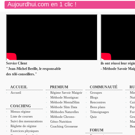
Aujourdhui.com en 1 clic !
Service Client
ils ont réussi leur rég
"Jean-Michel Berille, le responsable
- Méthode Savoir Maig
des télé-conseillers."
ACCUEIL
PREMIUM
COMMUNAUTÉ
RU
Accueil
Régime Savoir Maigrir
Groupes
Min
Méthode Montignac
Blogs
Nut
Méthode MentalSlim
Rencontres
Cui
COACHING
Méthode Slim Data
Bons plans
Psy
Menus régime
Méthodes Naturelles
Témoignages
For
Liste de courses
Méthode Chrono-
Quiz
Gro
Suivi des mensurations
Géno-Nutrition
Ma
Réglette de régime
Coaching Grossesse
Bea
FORUM
Exercices physiques