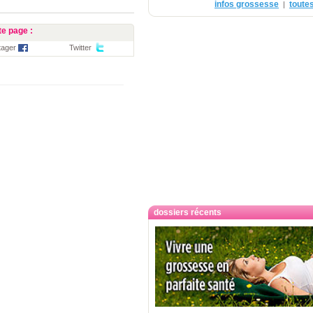
infos grossesse
toutes
|
e page :
tager
Twitter
dossiers récents