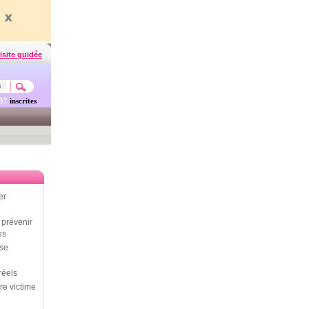
isite guidée
457
inscrites
er
prévenir
es
use
réels
re victime