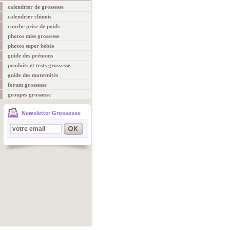
calendrier de grossesse
calendrier chinois
courbe prise de poids
photos miss grossesse
photos super bébés
guide des prénoms
produits et tests grossesse
guide des maternités
forum grossesse
groupes grossesse
Newsletter Grossesse