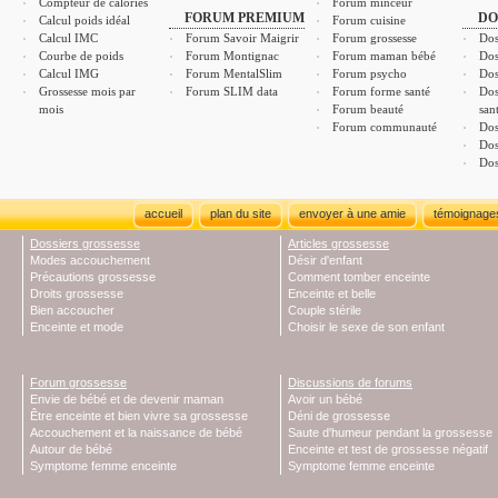
Compteur de calories
Forum minceur
FORUM PREMIUM
DO
Calcul poids idéal
Forum cuisine
Calcul IMC
Forum Savoir Maigrir
Forum grossesse
Dos
Courbe de poids
Forum Montignac
Forum maman bébé
Dos
Calcul IMG
Forum MentalSlim
Forum psycho
Dos
Grossesse mois par
Forum SLIM data
Forum forme santé
Dos
mois
Forum beauté
san
Forum communauté
Dos
Dos
Dos
accueil
plan du site
envoyer à une amie
témoignage
Dossiers grossesse
Articles grossesse
Modes accouchement
Désir d'enfant
Précautions grossesse
Comment tomber enceinte
Droits grossesse
Enceinte et belle
Bien accoucher
Couple stérile
Enceinte et mode
Choisir le sexe de son enfant
Forum grossesse
Discussions de forums
Envie de bébé et de devenir maman
Avoir un bébé
Être enceinte et bien vivre sa grossesse
Déni de grossesse
Accouchement et la naissance de bébé
Saute d'humeur pendant la grossesse
Autour de bébé
Enceinte et test de grossesse négatif
Symptome femme enceinte
Symptome femme enceinte