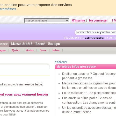
on de cookies pour vous proposer des services
paramètres.
M'inscrire
|
Me connecter
|
? V
747 296 093 762
calories brûlées
| 2 709 
ssesse
Maman & bébé
Beauté
Boutique
ages
Quizz
Astro
Jeux
Infos
s'abonner
dernières infos grossesse
Droitier ou gaucher ? On peut l'observ
pendant la grossesse
Médicaments: des pictogrammes pour 
nt au mot-clé
arrivée de bébé
.
les femmes enceintes en cas de risqu
Pilule masculine : une piste promette
ont vous avez vraiment besoin
Elle arrête la pilule parès 12 ans de
contraception. Les changements sont 
ut'chou, quels sont les accessoires
 et comment ne rien oublier ? Rien de
Un foetus protège avec son dos sa mè
tre liste vous aurez à la maison tous les
d'une rupture utérine
es pour bébé.