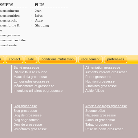
SSIERS
PLUS
siers minceur
Jeux
siers nutrition
Infos
siers psycho
Astro
siers forme &
Shopping
té
siers grossesse
siers maman bébé
siers beauté
s
contact
aide
conditions d'utilisation
recrutement
partenaires
Santé grossesse
Alimentation grossesse
Risque fausse couche
Aliments interdits grossesse
Maux de la grossesse
Fer et grossesse
Echographie grossesse
Nutrition grossesse
Médicaments et grossesse
Vitamines grossesse
Infections urinaires et grossesse
Acide folique
Blog grossesse
Articles de blogs grossesse
Blog grossesse
Sucette bébé
Blog de grossesse
Nausées grossesse
Blog sage femme
Alcool et grossesse
Deni de grossesse
Tabac grossesse
Vergétures grossesse
Prise de poids grossesse