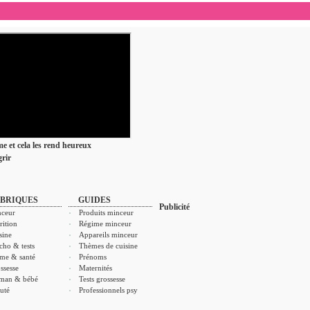
ime et cela les rend heureux
rir
BRIQUES
GUIDES
Publicité
ceur
Produits minceur
rition
Régime minceur
sine
Appareils minceur
cho & tests
Thèmes de cuisine
me & santé
Prénoms
ssesse
Maternités
man & bébé
Tests grossesse
uté
Professionnels psy