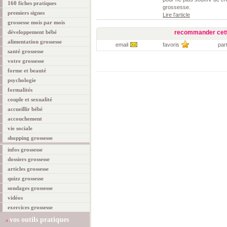
160 fiches pratiques
grossesse.
premiers signes
Lire l'article
grossesse mois par mois
développement bébé
recommander cett
alimentation grossesse
email
favoris
par
santé grossesse
votre grossesse
forme et beauté
psychologie
formalités
couple et sexualité
accueillir bébé
accouchement
vie sociale
shopping grossesse
infos grossesse
dossiers grossesse
articles grossesse
quizz grossesse
sondages grossesse
vidéos
exercices grossesse
vos outils pratiques