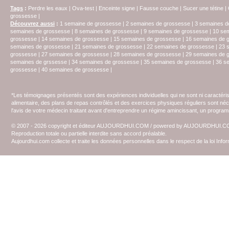
Tags
:
Perdre les eaux
|
Ova-test
|
Enceinte signe
|
Fausse couche
|
Sucer une tétine
|
grossesse
|
Découvrez aussi
:
1 semaine de grossesse
|
2 semaines de grossesse
|
3 semaines d
semaines de grossesse
|
8 semaines de grossesse
|
9 semaines de grossesse
|
10 se
grossesse
|
14 semaines de grossesse
|
15 semaines de grossesse
|
16 semaines de 
semaines de grossesse
|
21 semaines de grossesse
|
22 semaines de grossesse
|
23 
grossesse
|
27 semaines de grossesse
|
28 semaines de grossesse
|
29 semaines de 
semaines de grssesse
|
34 semaines de grossesse
|
35 semaines de grossesse
|
36 s
grossesse
|
40 semaines de grossesse
|
*Les témoignages présentés sont des expériences individuelles qui ne sont ni caractéri
alimentaire, des plans de repas contrôlés et des exercices physiques réguliers sont n
l'avis de votre médecin traitant avant d'entreprendre un régime amincissant, un programm
© 2007 - 2026 copyright et éditeur AUJOURDHUI.COM / powered by AUJOURDHUI.
Reproduction totale ou partielle interdite sans accord préalable.
Aujourdhui.com collecte et traite les données personnelles dans le respect de la loi Inf