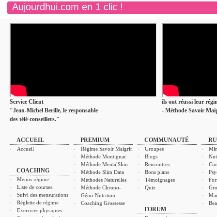
Aujourdhui.com en 1 clic !
Service Client
ils ont réussi leur rég
"Jean-Michel Berille, le responsable
- Méthode Savoir Maig
des télé-conseillers."
ACCUEIL
PREMIUM
COMMUNAUTÉ
RU
Accueil
Régime Savoir Maigrir
Groupes
Min
Méthode Montignac
Blogs
Nut
Méthode MentalSlim
Rencontres
Cui
COACHING
Méthode Slim Data
Bons plans
Psy
Menus régime
Méthodes Naturelles
Témoignages
For
Liste de courses
Méthode Chrono-
Quiz
Gro
Suivi des mensurations
Géno-Nutrition
Ma
Réglette de régime
Coaching Grossesse
Bea
FORUM
Exercices physiques