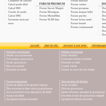
Compteur de calories
Forum minceur
FORUM PREMIUM
DO
Calcul poids idéal
Forum cuisine
Calcul IMC
Forum Savoir Maigrir
Forum grossesse
Dos
Courbe de poids
Forum Montignac
Forum maman bébé
Dos
Calcul IMG
Forum MentalSlim
Forum psycho
Dos
Grossesse mois par
Forum SLIM data
Forum forme santé
Dos
mois
Forum beauté
san
Forum communauté
Dos
Dos
Dos
accueil
plan du site
envoyer à une amie
témoignage
Dossiers grossesse
Articles grossesse
Modes accouchement
Désir d'enfant
Précautions grossesse
Comment tomber enceinte
Droits grossesse
Enceinte et belle
Bien accoucher
Couple stérile
Enceinte et mode
Choisir le sexe de son enfant
Forum grossesse
Discussions de forums
Envie de bébé et de devenir maman
Avoir un bébé
Être enceinte et bien vivre sa grossesse
Déni de grossesse
Accouchement et la naissance de bébé
Saute d'humeur pendant la grossesse
Autour de bébé
Enceinte et test de grossesse négatif
Symptome femme enceinte
Symptome femme enceinte