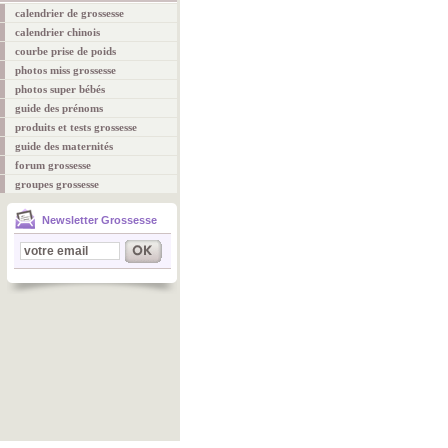
calendrier de grossesse
calendrier chinois
courbe prise de poids
photos miss grossesse
photos super bébés
guide des prénoms
produits et tests grossesse
guide des maternités
forum grossesse
groupes grossesse
Newsletter Grossesse