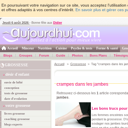
En poursuivant votre navigation sur ce site, vous acceptez l'utilisati
et offres adaptés à vos centres d'intérêt.
En savoir plus et gérer ces 
Jeudi 6 août 2026
- Bonne fête aux
Didier
Accueil
Minceur
Nutrition
Cuisine
Psycho & tests
Forme & santé
Gro
Blogs
Groupes
Forum
Guide
Photos
Bons Plans
Témoign
Accueil
>
Grossesse
> Tag "crampes dans les ja
GROSSESSE
désir d'enfant
envie de bébé
crampes dans les jambes
conception
Retrouvez ci-dessous les
1
article coresponda
tests de grossesse
jambes
.
date d'ovulation
votre grossesse
Les bons trucs pour
livres grossesse
Les femmes enceintes so
coaching grossesse
pendant la grossesse. D'
soulager nos jambes lourd
blogs experts
pour ne plus souffrir de 